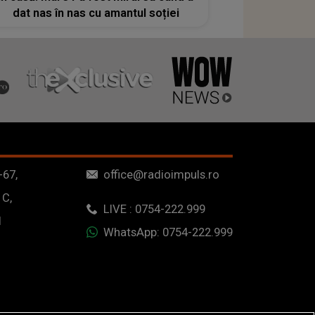
dat nas în nas cu amantul soției
-67,
office@radioimpuls.ro
 C,
LIVE : 0754-222.999
1
WhatsApp: 0754-222.999