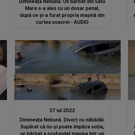
Dimineața Nebună: Un bărbat din Satu
Mare s-a ales cu un dosar penal,
după ce și-a furat propria mașină din
curtea soacrei - AUDIO
Stiri
27 iul 2022
Dimineața Nebună. Divorț cu năbădăi.
Supărat că nu-și poate împăca soția,
un bărbat a scufundat mașina într-un