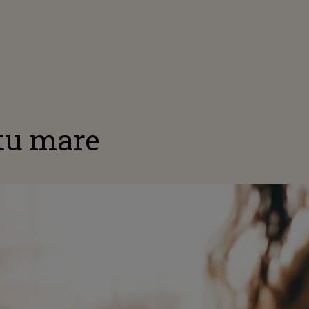
E
atu mare