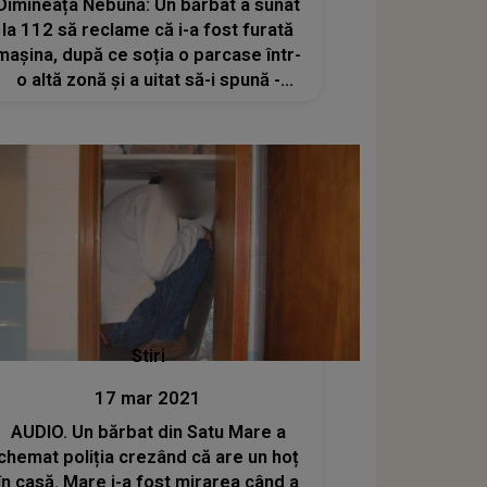
Dimineața Nebună: Un bărbat a sunat
la 112 să reclame că i-a fost furată
mașina, după ce soția o parcase într-
o altă zonă și a uitat să-i spună -
AUDIO
Stiri
17 mar 2021
AUDIO. Un bărbat din Satu Mare a
chemat poliția crezând că are un hoț
în casă. Mare i-a fost mirarea când a