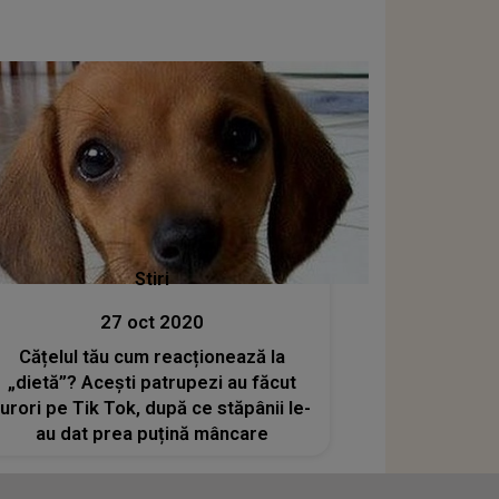
Stiri
27 oct 2020
Cățelul tău cum reacționează la
„dietă”? Acești patrupezi au făcut
furori pe Tik Tok, după ce stăpânii le-
au dat prea puțină mâncare