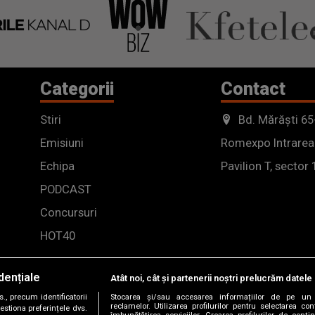
Categorii
Contact
Stiri
Bd. Mărăști 65
Emisiuni
Romexpo Intrarea
Echipa
Pavilion T, sector 
PODCAST
Concursuri
HOT40
dențiale
Atât noi, cât și partenerii noștri prelucrăm datele 
, precum identificatorii
Stocarea și/sau accesarea informațiilor de pe un 
reclamelor. Utilizarea profilurilor pentru selectarea con
estiona preferințele dvs.