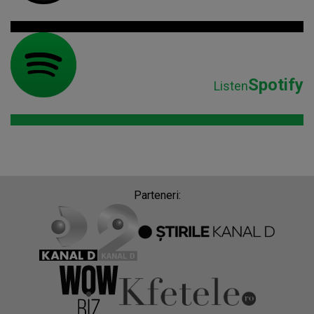
Spotify
Listen
Parteneri: