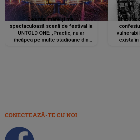
Cea mai mare și mai
Charli xc
spectaculoasă scenă de festival la
confesiu
UNTOLD ONE: „Practic, nu ar
vulnerabil
încăpea pe multe stadioane din
exista în
lume”. Evenimentul începe joi, 6
august 2026
CONECTEAZĂ-TE CU NOI