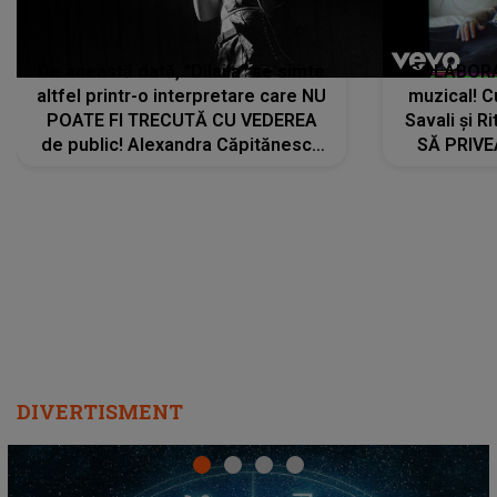
De această dată, "Dilaila" se simte
COLABORAR
altfel printr-o interpretare care NU
muzical! C
POATE FI TRECUTĂ CU VEDEREA
Savali și Ri
de public! Alexandra Căpitănescu
SĂ PRIV
a lansat VERSIUNEA LIVE a piesei
DIVERTISMENT