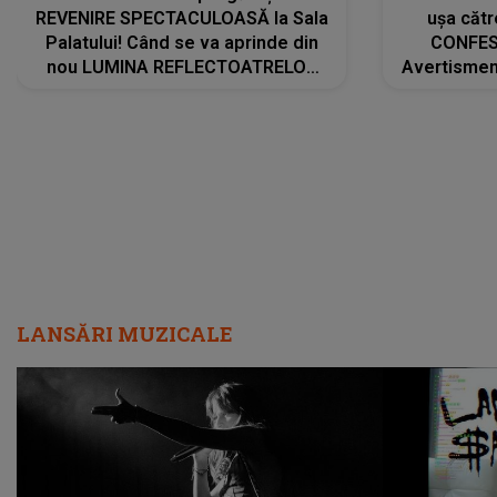
REVENIRE SPECTACULOASĂ la Sala
ușa cătr
Palatului! Când se va aprinde din
CONFES
nou LUMINA REFLECTOATRELOR
Avertismentu
pentru artistă: " Vor fi multe
rămas ÎNT
cântece noi, în premieră. Cântece
au format-
care abia acum învață să respire"
"Am f
LANSĂRI MUZICALE