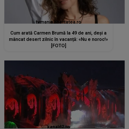
tvmania.libertatea.ro
Cum arată Carmen Brumă la 49 de ani, deși a
mâncat desert zilnic în vacanță: «Nu e noroc!»
[FOTO]
kanald2.ro