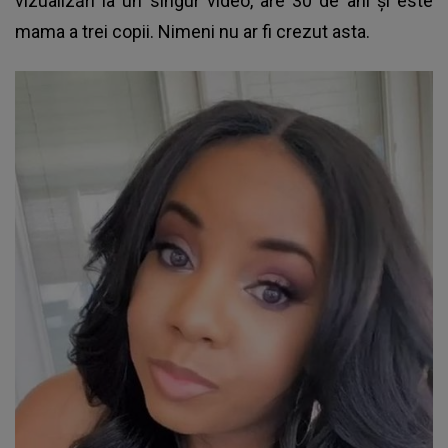
vizualizări la un singur video, are 30 de ani și este
mama a trei copii. Nimeni nu ar fi crezut asta.