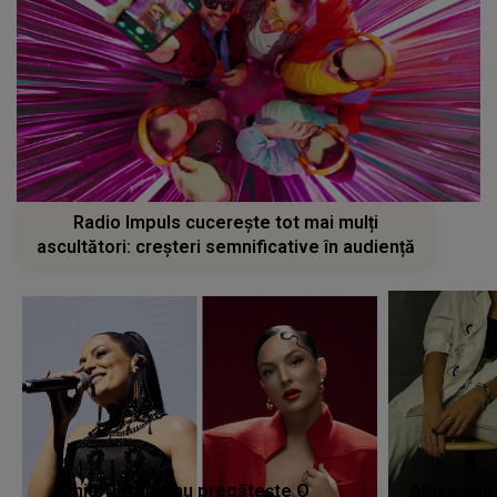
Radio Impuls cucerește tot mai mulți
ascultători: creșteri semnificative în audiență
Tania Turtureanu pregătește O
Alexandra