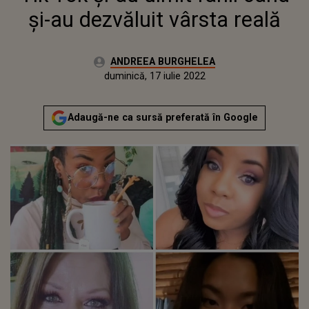
și-au dezvăluit vârsta reală
Autor:
ANDREEA BURGHELEA
Publicat:
vineri, 11 decembrie 2020
Actualizat:
duminică, 17 iulie 2022
Adaugă-ne ca sursă preferată în Google