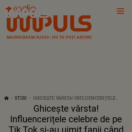
Radio Impuls
STIRI
GHICEȘTE VÂRSTA! INFLUENCERIȚELE
CELEBRE DE PE TIK TOK ȘI-AU UIMIT
Ghicește vârsta!
FANII CÂND ȘI-AU DEZVĂLUIT VÂRSTA
REALĂ
Influencerițele celebre de pe
Tik Tok și-au uimit fanii când