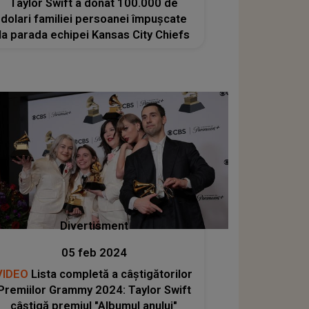
Taylor Swift a donat 100.000 de
dolari familiei persoanei împuşcate
la parada echipei Kansas City Chiefs
Divertisment
05 feb 2024
VIDEO
Lista completă a câștigătorilor
Premiilor Grammy 2024: Taylor Swift
câştigă premiul "Albumul anului"