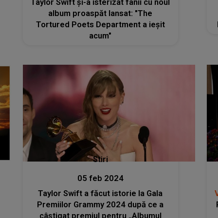
Taylor Swift și-a isterizat fanii cu noul
album proaspăt lansat: "The
Tortured Poets Department a ieşit
acum"
Stiri
05 feb 2024
Taylor Swift a făcut istorie la Gala
Premiilor Grammy 2024 după ce a
câștigat premiul pentru „Albumul