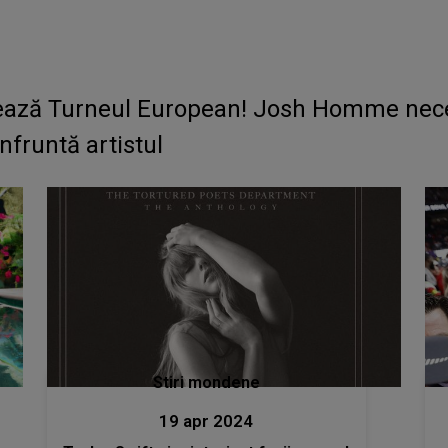
ează Turneul European! Josh Homme neces
fruntă artistul
Stiri mondene
19 apr 2024