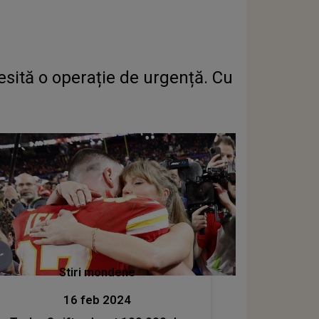
ită o operație de urgență. Cu
Stiri mondene
16 feb 2024