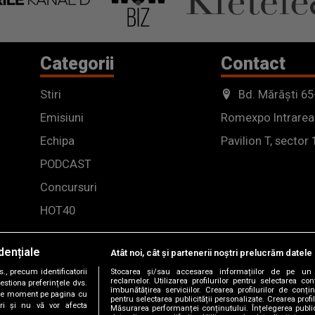
Categorii
Contact
Stiri
Bd. Mărăști 65
Emisiuni
Romexpo Intrarea
Echipa
Pavilion T, sector 
PODCAST
Concursuri
HOT40
dențiale
Atât noi, cât și partenerii noștri prelucrăm datele 
, precum identificatorii
Stocarea și/sau accesarea informațiilor de pe un 
reclamelor. Utilizarea profilurilor pentru selectarea con
estiona preferințele dvs.
îmbunătățirea serviciilor. Crearea profilurilor de conținu
orice moment pe pagina cu
pentru selectarea publicității personalizate. Crearea profil
ștri și nu vă vor afecta
Măsurarea performanței conținutului. Înțelegerea public