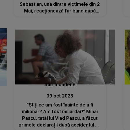
Sebastian, una dintre victimele din 2
Mai, reacționează furibund după
declarațiile lui Mihai Pascu
Stiri mondene
09 oct 2023
”Știți ce am fost înainte de a fi
milionar? Am fost miliardar!” Mihai
Pascu, tatăl lui Vlad Pascu, a făcut
primele declarații după accidentul de