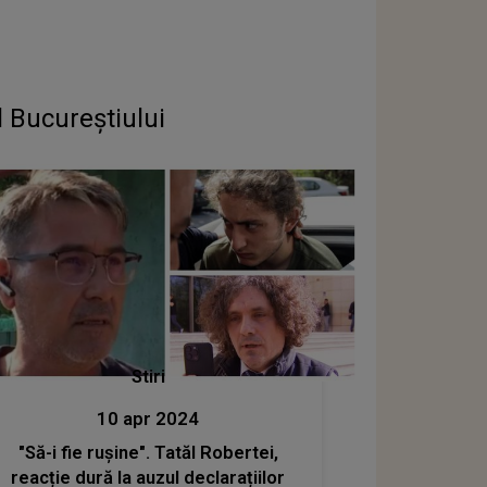
l Bucureștiului
Stiri
10 apr 2024
"Să-i fie rușine". Tatăl Robertei,
reacție dură la auzul declarațiilor