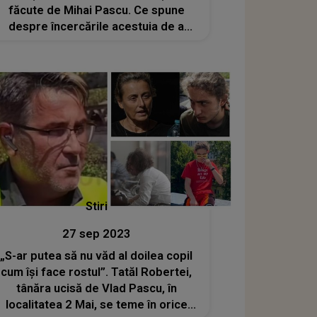
făcute de Mihai Pascu. Ce spune
despre încercările acestuia de a
"spăla" imaginea fiului său
Stiri
27 sep 2023
„S-ar putea să nu văd al doilea copil
cum își face rostul”. Tatăl Robertei,
tânăra ucisă de Vlad Pascu, în
localitatea 2 Mai, se teme în orice