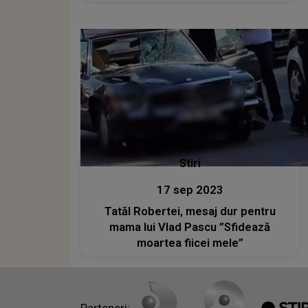
asemenea judecător. Îi voia buletinul”
Stiri
17 sep 2023
Tatăl Robertei, mesaj dur pentru
mama lui Vlad Pascu ”Sfidează
moartea fiicei mele”