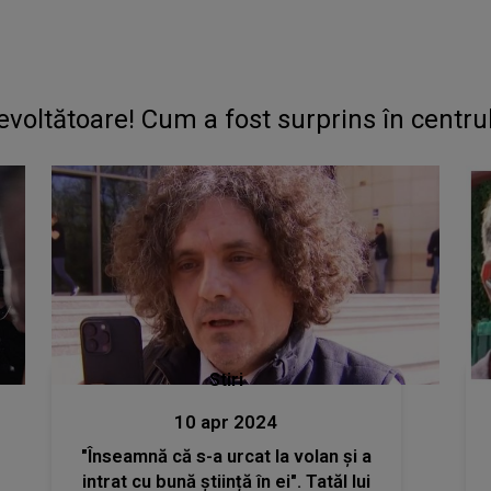
revoltătoare! Cum a fost surprins în centru
Stiri
10 apr 2024
"Înseamnă că s-a urcat la volan și a
intrat cu bună știință în ei". Tatăl lui