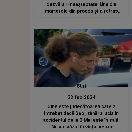
dezvăluiri neașteptate. Una din
martorele din proces și-a retras
declarația împotriva lui Vlad Pascu
Stiri
23 feb 2024
Cine este judecătoarea care a
întrebat dacă Sebi, tânărul ucis în
accidentul de la 2 Mai este în sală:
”Nu am văzut în viaţa mea un