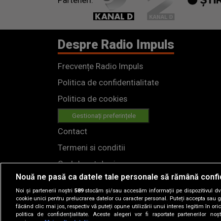
Parteneri:
Despre Radio Impuls
Frecvențe Radio Impuls
Politica de confidentialitate
Politica de cookies
Gestionați preferințele
Contact
Termeni si conditii
Cod deontologic
Nouă ne pasă ca datele tale personale să rămână confi
Regulamente
Noi și partenerii noștri
589
stocăm și/sau accesăm informații pe dispozitivul dvs.
cookie unici pentru prelucrarea datelor cu caracter personal. Puteți accepta sau g
făcând clic mai jos, respectiv vă puteți opune utilizării unui interes legitim în 
politica de confidențialitate. Aceste alegeri vor fi raportate partenerilor no