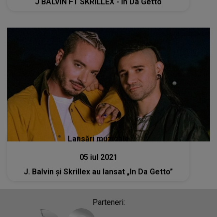
J BALVIN FT SKRILLEX - In Da Getto
Lansări muzicale
05 iul 2021
J. Balvin și Skrillex au lansat „In Da Getto”
Parteneri: