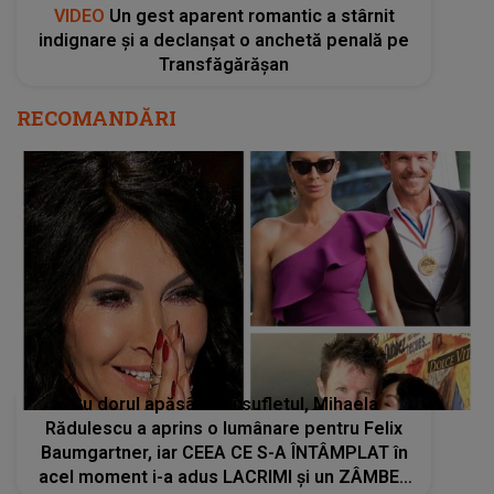
VIDEO
Un gest aparent romantic a stârnit
indignare și a declanșat o anchetă penală pe
Transfăgărășan
RECOMANDĂRI
Cu dorul apăsându-i sufletul, Mihaela
Rădulescu a aprins o lumânare pentru Felix
Baumgartner, iar CEEA CE S-A ÎNTÂMPLAT în
acel moment i-a adus LACRIMI și un ZÂMBET