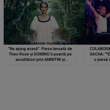
Când DORUL devine muzică, apare
Armin 
"Nu ajung acasă". Piesa lansată de
COLABORAR
Theo Rose și DOMINO îi poartă pe
SACHA: ""E
ascultători prin AMINTIRI și
o piesă 
REGĂSIRI, iar drumul emoțiilor
imediat pre
trece prin sufletul publicului:
cu mine șt
"Pentru toți cei care au plecat
păstrăm do
departe ca să le fie mai bine"