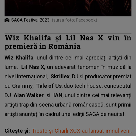
SAGA Festival 2023
(sursa foto: Facebook)
Wiz Khalifa și Lil Nas X vin în
premieră în România
Wiz Khalifa
, unul dintre cei mai apreciați artiști din
lume,
Lil Nas X
, un adevarat fenomen în muzică la
nivel internațional,
Skrillex
, DJ și producător premiat
cu Grammy,
Tale of Us
, duo tech house, cunoscutul
DJ
Alan Walker
și
IAN
, unul dintre cei mai relevanți
artiști trap din scena urbană românească, sunt primii
artiști anunțați în cadrul unei ediții SAGA de neuitat.
Citește și:
Tiesto şi Charli XCX au lansat imnul verii,