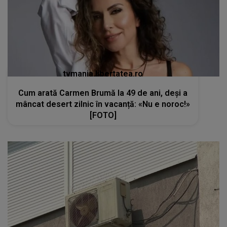
tvmania.libertatea.ro
Cum arată Carmen Brumă la 49 de ani, deși a
mâncat desert zilnic în vacanță: «Nu e noroc!»
[FOTO]