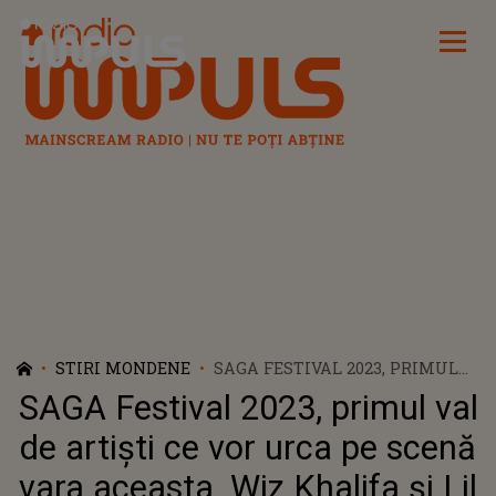
Radio Impuls
STIRI MONDENE
SAGA FESTIVAL 2023, PRIMUL
VAL DE ARTIȘTI CE VOR URCA PE
SAGA Festival 2023, primul val
SCENĂ VARA ACEASTA. WIZ
KHALIFA ȘI LIL NAS X VIN
de artiști ce vor urca pe scenă
PENTRU PRIMA DATĂ ÎN
vara aceasta. Wiz Khalifa și Lil
ROMÂNIA