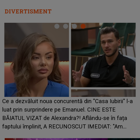
DIVERTISMENT
HOROSCOP de weekend, 8-9 august 2026. Zodi
i" l-a
care riscă să rămână fără bani. O decizie luată î
grabă îi aduce pierderi semnificative și îi dă toat
ața
planurile peste cap
Am