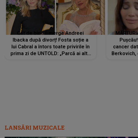
Cât de bine îi merge Andreei
MĂRTURIA
Ibacka după divorț! Fosta soție a
Pușcău!
lui Cabral a întors toate privirile în
cancer dato
prima zi de UNTOLD: „Parcă ai altă
Berkovich, 
strălucire, emani putere,
accident ru
încredere, siguranță...”
Dacă nu 
LANSĂRI MUZICALE