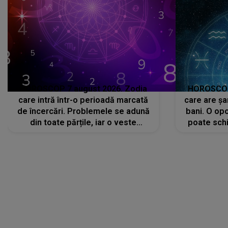
HOROSCOP 7 august 2026. Zodia
HOROSCOP 
care intră într-o perioadă marcată
care are șa
de încercări. Problemele se adună
bani. O opo
din toate părțile, iar o veste
poate schi
neașteptată îi dă planurile peste
la
cap