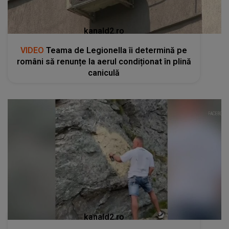
kanald2.ro
VIDEO
Teama de Legionella îi determină pe
români să renunțe la aerul condiționat în plină
caniculă
kanald2.ro