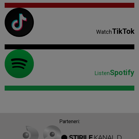
TikTok
Watch
Spotify
Listen
Parteneri: