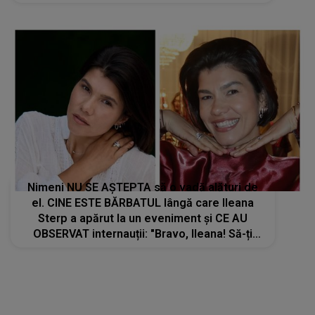
NEAȘTEPTAT: "Când am deschis ochii, un..."
Nimeni NU SE AȘTEPTA să o vadă alături de
el. CINE ESTE BĂRBATUL lângă care Ileana
Sterp a apărut la un eveniment și CE AU
OBSERVAT internauții: "Bravo, Ileana! Să-ți
ajute Dumnezeu, să..."