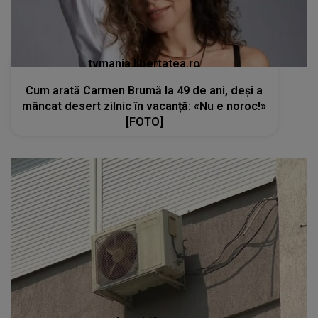
tvmania.libertatea.ro
Cum arată Carmen Brumă la 49 de ani, deși a
mâncat desert zilnic în vacanță: «Nu e noroc!»
[FOTO]