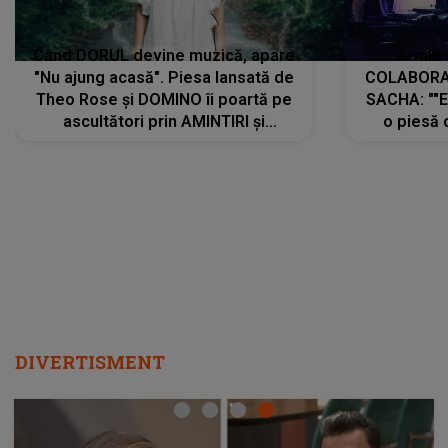
Când DORUL devine muzică, apare
Armin 
"Nu ajung acasă". Piesa lansată de
COLABORAR
Theo Rose și DOMINO îi poartă pe
SACHA: ""E
ascultători prin AMINTIRI și
o piesă 
REGĂSIRI, iar drumul emoțiilor
imediat pre
trece prin sufletul publicului:
cu mine șt
"Pentru toți cei care au plecat
păstrăm do
departe ca să le fie mai bine"
DIVERTISMENT