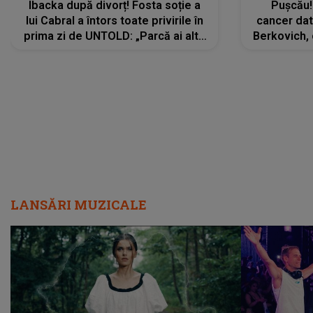
Ibacka după divorț! Fosta soție a
Pușcău!
lui Cabral a întors toate privirile în
cancer dato
prima zi de UNTOLD: „Parcă ai altă
Berkovich, 
strălucire, emani putere,
accident ru
încredere, siguranță...”
Dacă nu 
LANSĂRI MUZICALE