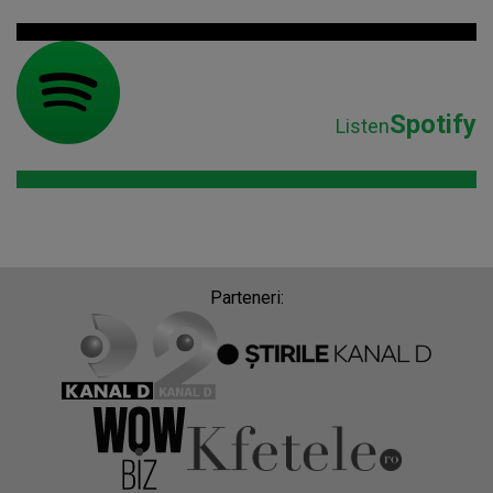
Spotify
Listen
Parteneri: