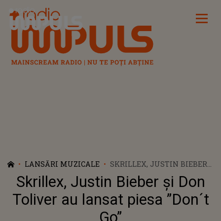
Radio Impuls
LANSĂRI MUZICALE
SKRILLEX, JUSTIN BIEBER
ȘI DON TOLIVER AU LANSAT
Skrillex, Justin Bieber și Don
PIESA ”DON´T GO”
Toliver au lansat piesa ”Don´t
Go”