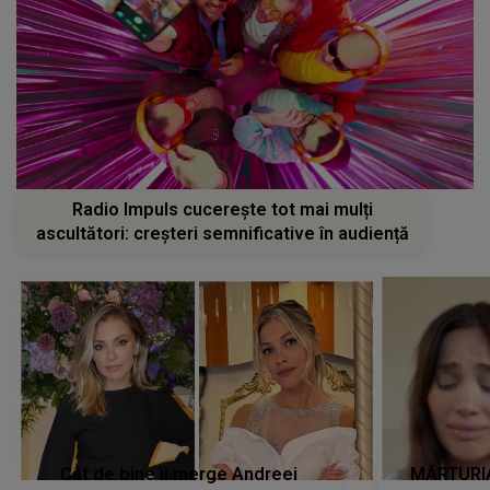
Radio Impuls cucerește tot mai mulți
ascultători: creșteri semnificative în audiență
Cât de bine îi merge Andreei
MĂRTURIA