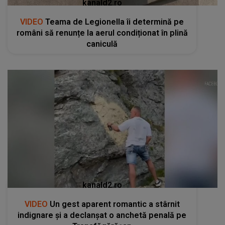
kanald2.ro
VIDEO
Teama de Legionella îi determină pe
români să renunțe la aerul condiționat în plină
caniculă
kanald2.ro
VIDEO
Un gest aparent romantic a stârnit
indignare și a declanșat o anchetă penală pe