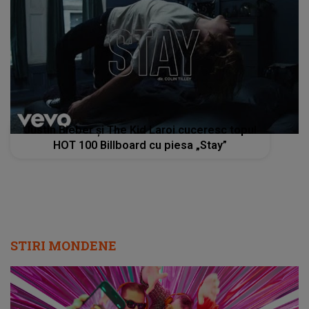
Justin Bieber și The Kid Laroi cuceresc topul
HOT 100 Billboard cu piesa „Stay”
STIRI MONDENE