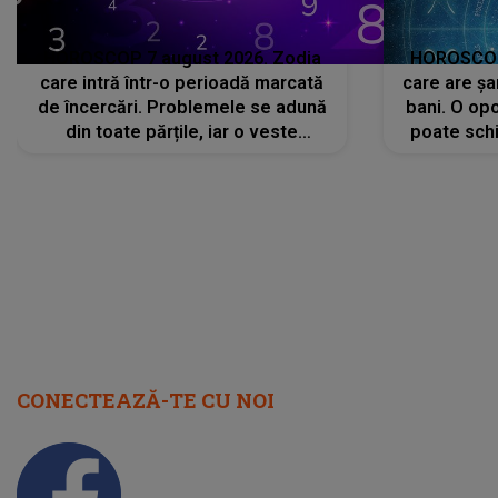
HOROSCOP 7 august 2026. Zodia
HOROSCOP 
care intră într-o perioadă marcată
care are șa
de încercări. Problemele se adună
bani. O opo
din toate părțile, iar o veste
poate schi
neașteptată îi dă planurile peste
la
cap
CONECTEAZĂ-TE CU NOI