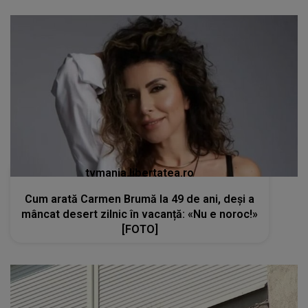
tvmania.libertatea.ro
Cum arată Carmen Brumă la 49 de ani, deși a
mâncat desert zilnic în vacanță: «Nu e noroc!»
[FOTO]