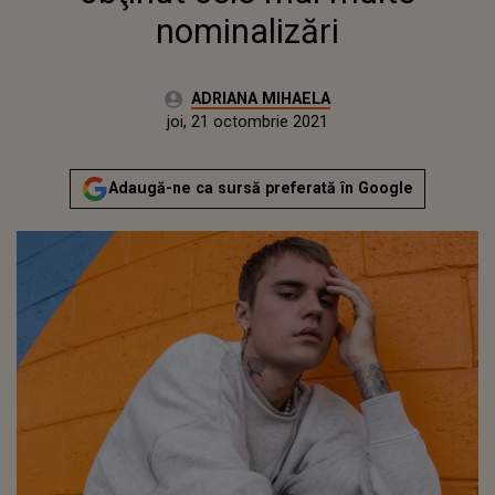
nominalizări
Autor:
ADRIANA MIHAELA
Publicat:
joi, 21 octombrie 2021
Actualizat:
joi, 21 octombrie 2021
Adaugă-ne ca sursă preferată în Google