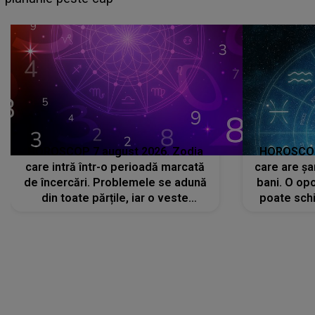
că..."
HOROSCOP 7 august 2026. Zodia
HOROSCOP 
care intră într-o perioadă marcată
care are șa
de încercări. Problemele se adună
bani. O opo
din toate părțile, iar o veste
poate schi
neașteptată îi dă planurile peste
la
cap