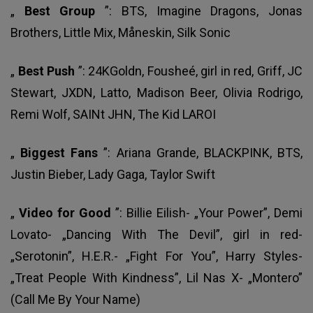
„
Best Group
”: BTS, Imagine Dragons, Jonas
Brothers, Little Mix, Måneskin, Silk Sonic
„
Best Push
”: 24KGoldn, Fousheé, girl in red, Griff, JC
Stewart, JXDN, Latto, Madison Beer, Olivia Rodrigo,
Remi Wolf, SAINt JHN, The Kid LAROI
„
Biggest Fans
”: Ariana Grande, BLACKPINK, BTS,
Justin Bieber, Lady Gaga, Taylor Swift
„
Video for Good
”: Billie Eilish- „Your Power”, Demi
Lovato- „Dancing With The Devil”, girl in red-
„Serotonin”, H.E.R.- „Fight For You”, Harry Styles-
„Treat People With Kindness”, Lil Nas X- „Montero”
(Call Me By Your Name)