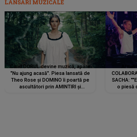
LANSĂRI MUZICALE
Când DORUL devine muzică, apare
Armin 
"Nu ajung acasă". Piesa lansată de
COLABORAR
Theo Rose și DOMINO îi poartă pe
SACHA: ""E
ascultători prin AMINTIRI și
o piesă 
REGĂSIRI, iar drumul emoțiilor
imediat pre
trece prin sufletul publicului:
cu mine șt
"Pentru toți cei care au plecat
păstrăm do
departe ca să le fie mai bine"