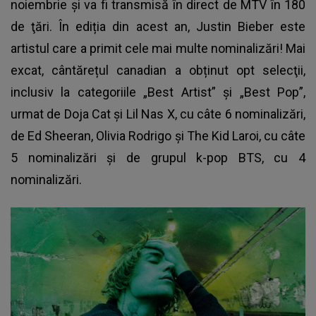
noiembrie şi va fi transmisă în direct de MTV în 180
de ţări. În ediția din acest an, Justin Bieber este
artistul care a primit cele mai multe nominalizări! Mai
excat, cântărețul canadian a obținut opt selecţii,
inclusiv la categoriile „Best Artist” şi „Best Pop”,
urmat de Doja Cat şi Lil Nas X, cu câte 6 nominalizări,
de Ed Sheeran, Olivia Rodrigo şi The Kid Laroi, cu câte
5 nominalizări și de grupul k-pop BTS, cu 4
nominalizări.