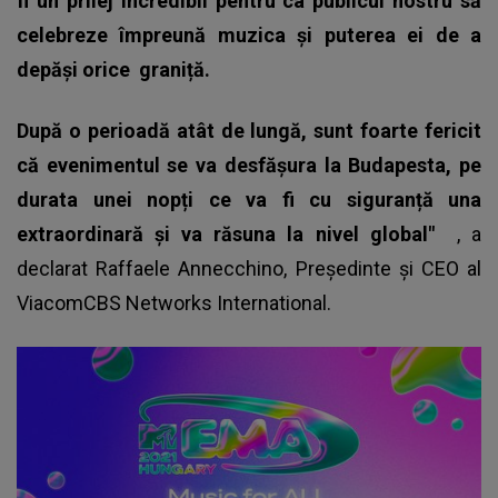
fi un prilej incredibil pentru ca publicul nostru să
celebreze împreună muzica și puterea ei de a
depăși orice
graniță.
După o perioadă atât de lungă, sunt foarte fericit
că evenimentul se va desfășura la Budapesta, pe
durata unei nopți ce va fi cu siguranță una
extraordinară și va răsuna la nivel global"
, a
declarat Raffaele Annecchino, Președinte și CEO al
ViacomCBS Networks International.