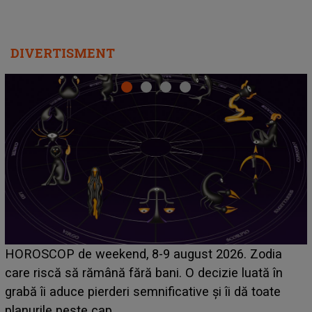
DIVERTISMENT
Emanuel a ținut ACEST DETALIU ASCUNS până
acum! În fața Alexandrei, concurentul din Casa Iubirii
face o MĂRTURISIRE NEAȘTEPTATĂ despre mama
sa: "I-am spus și ei în față, eu nu te iubesc pentru