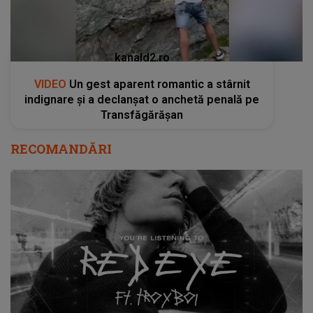
kanald2.ro
VIDEO
Un gest aparent romantic a stârnit
indignare și a declanșat o anchetă penală pe
Transfăgărășan
RECOMANDĂRI