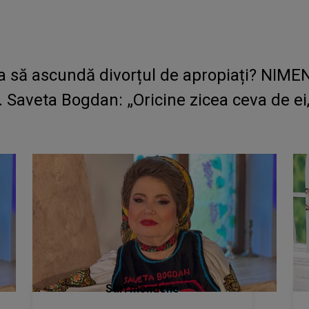
ra să ascundă divorțul de apropiați? NIME
ip. Saveta Bogdan: „Oricine zicea ceva de ei
Stiri mondene