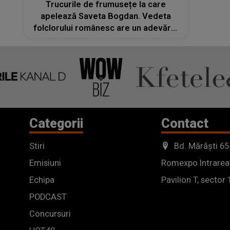
Trucurile de frumusețe la care
apelează Saveta Bogdan. Vedeta
folclorului românesc are un adevărat
ritual atunci când vine vorba de tenul
ei
Categorii
Contact
Stiri
Bd. Mărăști 65
Emisiuni
Romexpo Intrarea
Echipa
Pavilion T, sector 
PODCAST
Concursuri