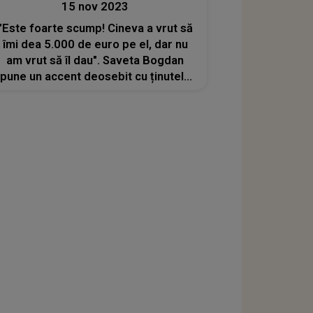
15 nov 2023
"Este foarte scump! Cineva a vrut să
îmi dea 5.000 de euro pe el, dar nu
am vrut să îl dau". Saveta Bogdan
pune un accent deosebit cu ținutele
sale. Suma colosală pe care
interpreta de muzică populară o
scoate din buzunar pentru
veșmintele tradiționale