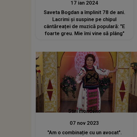
17 ian 2024
Saveta Bogdan a împlinit 78 de ani.
Lacrimi și suspine pe chipul
cântăreaței de muzică populară: "E
foarte greu. Mie îmi vine să plâng"
Stiri mondene
07 nov 2023
"Am o combinație cu un avocat".