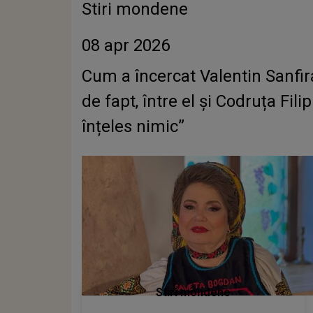
Stiri mondene
08 apr 2026
Cum a încercat Valentin Sanfi
de fapt, între el și Codruța Fil
înțeles nimic”
Stiri mondene