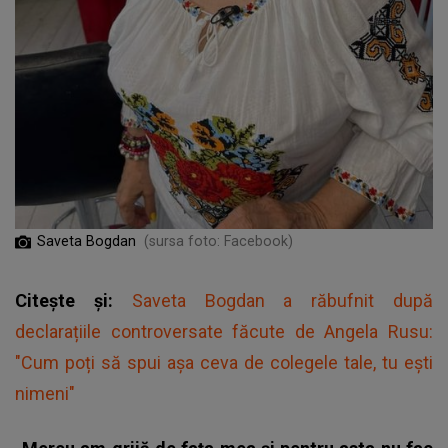
Saveta Bogdan
(sursa foto: Facebook)
Citește și:
Saveta Bogdan a răbufnit după
declarațiile controversate făcute de Angela Rusu:
"Cum poți să spui așa ceva de colegele tale, tu ești
nimeni"