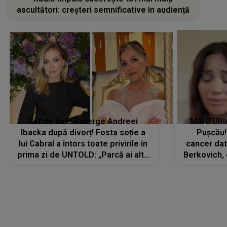
ascultători: creșteri semnificative în audiență
Cât de bine îi merge Andreei
MĂRTURIA
Ibacka după divorț! Fosta soție a
Pușcău!
lui Cabral a întors toate privirile în
cancer dato
prima zi de UNTOLD: „Parcă ai altă
Berkovich, 
strălucire, emani putere,
accident ru
încredere, siguranță...”
Dacă nu 