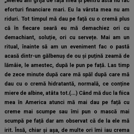
„Mereu am grijă de fața mea și pentru asta nu fac
eforturi financiare mari. Eu la vârsta mea nu am
riduri. Tot timpul mă dau pe față cu o cremă plus
că în fiecare seară eu mă demachiez ori cu
demachiant, soluție, ori cu servețe.
Mai am un
ritual, înainte să am un eveniment fac o pastă
acasă dintr-un gălbenuș de ou și puțină zeamă de
lămâie, le amestec, după le pun pe față. Las timp
de zece minute după care mă spăl după care mă
dau cu o cremă hidratantă, normală, ce conține
miere de albine, atâta tot.(...) Când mă duc la fiica
mea în America atunci mă mai dau pe față cu
creme mai scumpe sau îmi pun o mască mai
scumpă pe față dar am observat că de la ele mă
irit.
Însă, chiar și așa, de multe ori îmi iau crema