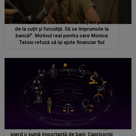
"Am creat de la zero ce am creat, am plecat
de la cuțit și furculiță. Să se împrumute la
bancă!”. Motivul real pentru care Monica
Tatoiu refuză să își ajute financiar fiul
Horoscop zilnic, 16 noiembrie 2023: Balanțele
pierd o sumă importantă de bani. Capricornii