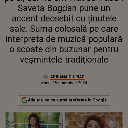
COLOSALĂ PE CARE
Saveta Bogdan pune un
INTERPRETA DE MUZICĂ
POPULARĂ O SCOATE DIN
accent deosebit cu ținutele
BUZUNAR PENTRU
sale. Suma colosală pe care
VEȘMINTELE TRADIȚIONALE
interpreta de muzică populară
o scoate din buzunar pentru
veșmintele tradiționale
Autor:
ADRIANA CHIRIAC
Publicat:
miercuri, 15 noiembrie 2023
Actualizat:
vineri, 15 noiembrie 2024
Adaugă-ne ca sursă preferată în Google