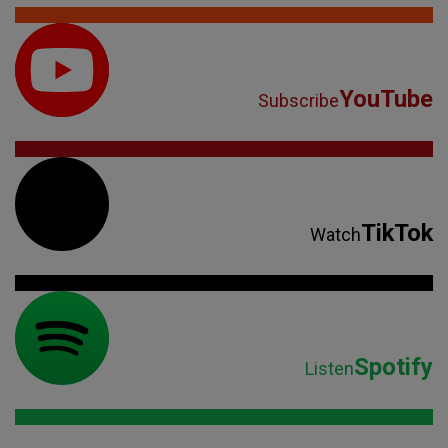
YouTube
Subscribe
TikTok
Watch
Spotify
Listen