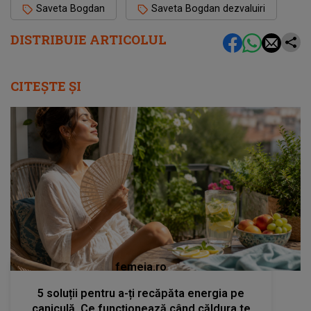
Saveta Bogdan
Saveta Bogdan dezvaluiri
DISTRIBUIE ARTICOLUL
CITEȘTE ȘI
femeia.ro
5 soluții pentru a-ți recăpăta energia pe
caniculă. Ce funcționează când căldura te