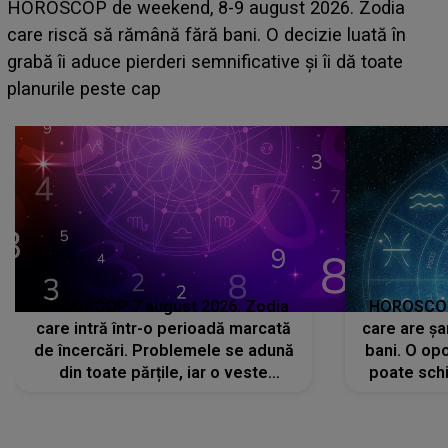
Emanuel a ținut ACEST DETALIU ASCUNS până
acum! În fața Alexandrei, concurentul din Casa Iubirii
face o MĂRTURISIRE NEAȘTEPTATĂ despre mama
sa: "I-am spus și ei în față, eu nu te iubesc pentru
că..."
HOROSCOP 7 august 2026. Zodia
HOROSCOP 
care intră într-o perioadă marcată
care are șa
de încercări. Problemele se adună
bani. O opo
din toate părțile, iar o veste
poate schi
neașteptată îi dă planurile peste
la
cap