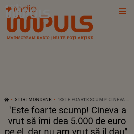
Radio Impuls
STIRI MONDENE
"ESTE FOARTE SCUMP! CINEVA A
VRUT SĂ ÎMI DEA 5.000 DE EURO
"Este foarte scump! Cineva a
PE EL, DAR NU AM VRUT SĂ ÎL
DAU". SAVETA BOGDAN PUNE
vrut să îmi dea 5.000 de euro
UN ACCENT DEOSEBIT CU
pe el, dar nu am vrut să îl dau".
ȚINUTELE SALE. SUMA