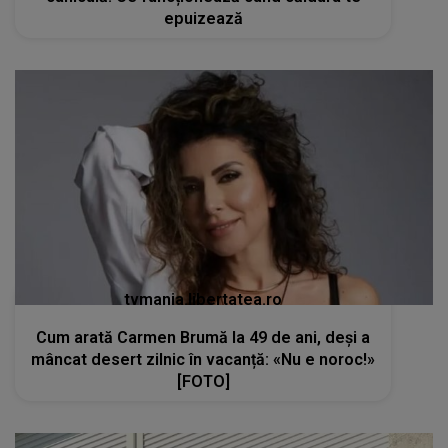
epuizează
tvmania.libertatea.ro
Cum arată Carmen Brumă la 49 de ani, deși a
mâncat desert zilnic în vacanță: «Nu e noroc!»
[FOTO]