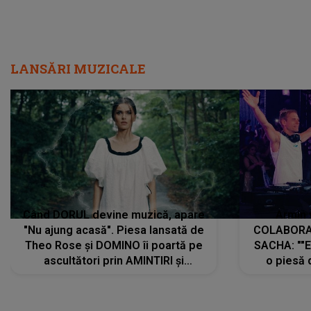
LANSĂRI MUZICALE
Când DORUL devine muzică, apare
Armin 
"Nu ajung acasă". Piesa lansată de
COLABORAR
Theo Rose și DOMINO îi poartă pe
SACHA: ""E
ascultători prin AMINTIRI și
o piesă 
REGĂSIRI, iar drumul emoțiilor
imediat pre
trece prin sufletul publicului:
cu mine șt
"Pentru toți cei care au plecat
păstrăm do