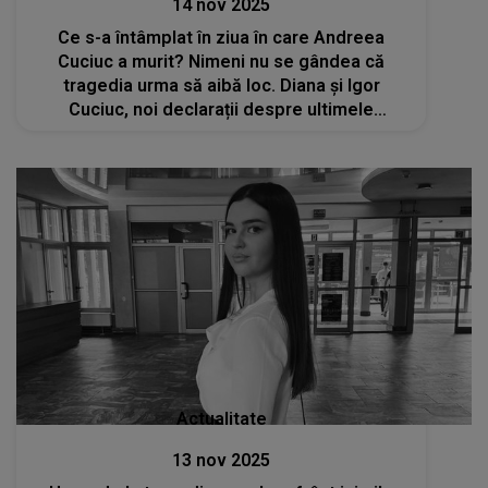
14 nov 2025
Ce s-a întâmplat în ziua în care Andreea
Cuciuc a murit? Nimeni nu se gândea că
tragedia urma să aibă loc. Diana și Igor
Cuciuc, noi declarații despre ultimele
momente petrecute alături de fiica lor: „Era o
zi obișnuită. Nu am avut nicio presimțire”
Actualitate
13 nov 2025