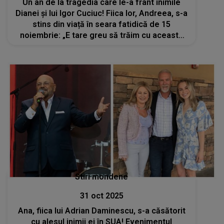
Un an de la tragedia care le-a frânt inimile
Dianei și lui Igor Cuciuc! Fiica lor, Andreea, s-a
stins din viață în seara fatidică de 15
noiembrie: „E tare greu să trăim cu această
durere. Știu ca nu ai vrut sa te duci de la noi,
nu a fost voia ta....”
Stiri mondene
31 oct 2025
Ana, fiica lui Adrian Daminescu, s-a căsătorit
cu alesul inimii ei în SUA! Evenimentul