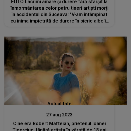
FOTO Lacrimi amare și durere fără sfârșit la
înmormântarea celor patru tineri artiști morți
în accidentul din Suceava: "V-am întâmpinat
cu inima impietrită de durere în sicrie albe în
brațele măicuțelor"
Actualitate
27 aug 2023
Cine era Robert Mafteian, prietenul Ioanei
Tiperciuc, tânără artista în vârstă de 18 ani