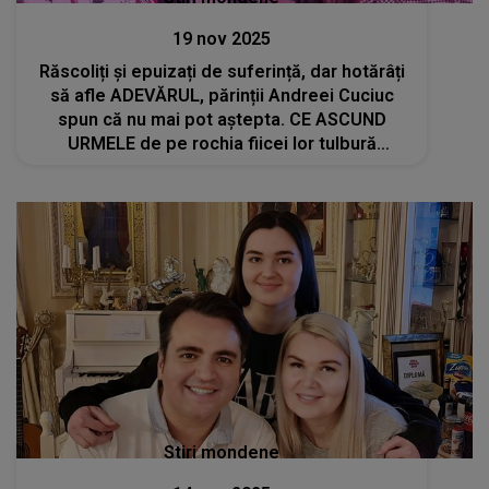
19 nov 2025
Răscoliți și epuizați de suferință, dar hotărâți
să afle ADEVĂRUL, părinții Andreei Cuciuc
spun că nu mai pot aștepta. CE ASCUND
URMELE de pe rochia fiicei lor tulbură
sufletele tuturor: "Se văd cu ochiul liber. Este
și spuma care a curs din..."
Stiri mondene