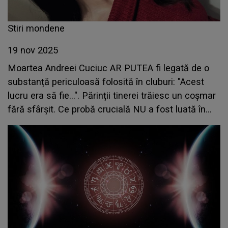
Stiri mondene
19 nov 2025
Moartea Andreei Cuciuc AR PUTEA fi legată de o
substanță periculoasă folosită în cluburi: "Acest
lucru era să fie...". Părinții tinerei trăiesc un coșmar
fără sfârșit. Ce probă crucială NU a fost luată în
considerare și CE S-A ÎNTÂMPLAT în acea seară