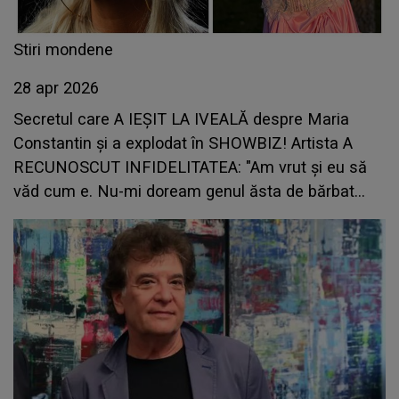
Stiri mondene
28 apr 2026
Secretul care A IEȘIT LA IVEALĂ despre Maria
Constantin și a explodat în SHOWBIZ! Artista A
RECUNOSCUT INFIDELITATEA: "Am vrut și eu să
văd cum e. Nu-mi doream genul ăsta de bărbat
lângă mine, mai ales că eram în..."