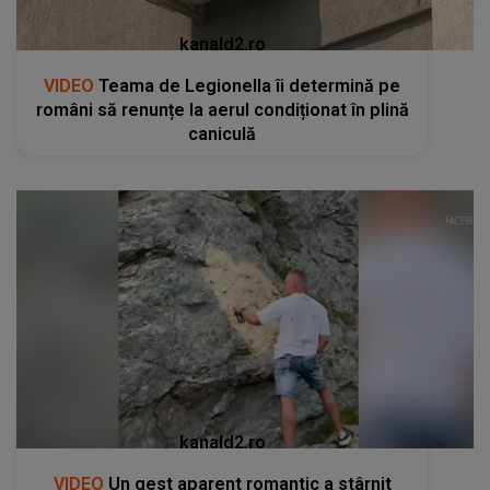
kanald2.ro
VIDEO
Teama de Legionella îi determină pe
români să renunțe la aerul condiționat în plină
caniculă
kanald2.ro
VIDEO
Un gest aparent romantic a stârnit