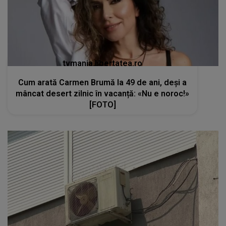
tvmania.libertatea.ro
Cum arată Carmen Brumă la 49 de ani, deși a
mâncat desert zilnic în vacanță: «Nu e noroc!»
[FOTO]