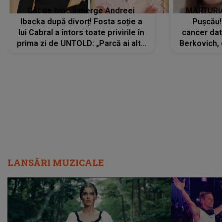
Cât de bine îi merge Andreei
MĂRTURIA
Ibacka după divorț! Fosta soție a
Pușcău!
lui Cabral a întors toate privirile în
cancer dato
prima zi de UNTOLD: „Parcă ai altă
Berkovich, 
strălucire, emani putere,
accident ru
încredere, siguranță...”
Dacă nu 
LANSĂRI MUZICALE