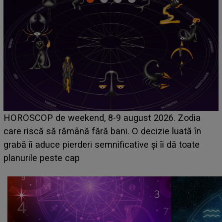
Emanuel a ținut ACEST DETALIU ASCUNS până
acum! În fața Alexandrei, concurentul din Casa Iubirii
face o MĂRTURISIRE NEAȘTEPTATĂ despre mama
sa: "I-am spus și ei în față, eu nu te iubesc pentru
că..."