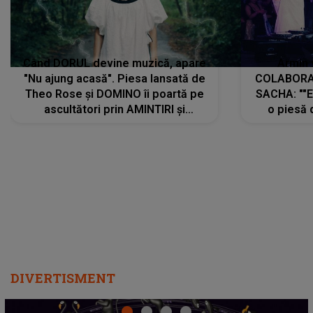
Când DORUL devine muzică, apare
Armin 
"Nu ajung acasă". Piesa lansată de
COLABORAR
Theo Rose și DOMINO îi poartă pe
SACHA: ""E
ascultători prin AMINTIRI și
o piesă 
REGĂSIRI, iar drumul emoțiilor
imediat pre
trece prin sufletul publicului:
cu mine șt
"Pentru toți cei care au plecat
păstrăm do
departe ca să le fie mai bine"
DIVERTISMENT