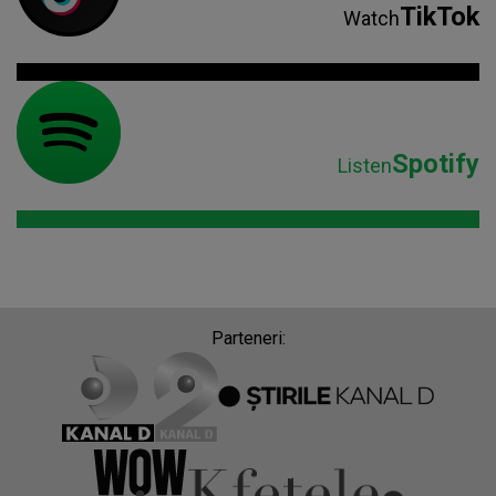
TikTok
Watch
Spotify
Listen
Parteneri: