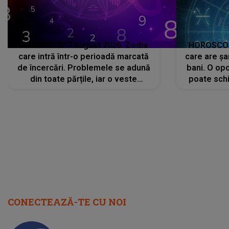
HOROSCOP 7 august 2026. Zodia
HOROSCOP 
care intră într-o perioadă marcată
care are șa
de încercări. Problemele se adună
bani. O opo
din toate părțile, iar o veste
poate schi
neașteptată îi dă planurile peste
la
cap
CONECTEAZĂ-TE CU NOI