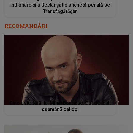
indignare și a declanșat o anchetă penală pe
Transfăgărășan
RECOMANDĂRI
Cine este tatăl lui Mihai Bendeac. Cât de mult
seamănă cei doi