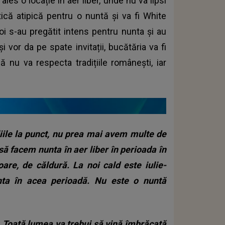
ț ales o locație în aer liber, unde nu va lipsi
că atipică pentru o nuntă și va fi White
i doi s-au pregătit intens pentru nunta și au
 vor da pe spate invitații, bucătăria va fi
ă nu va respecta tradițiile românești, iar
iile la punct, nu prea mai avem multe de
 să facem nunta în aer liber în perioada în
are, de căldură. La noi cald este iulie-
ta în acea perioadă. Nu este o nuntă
ul. Toată lumea va trebui să vină îmbrăcată