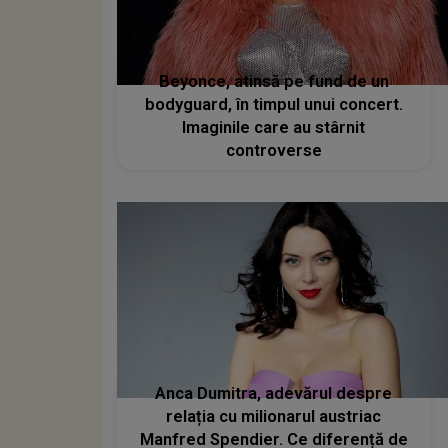
Beyonce, atinsă pe fund de un
bodyguard, în timpul unui concert.
Imaginile care au stârnit
controverse
Anca Dumitra, adevărul despre
relația cu milionarul austriac
Manfred Spendier. Ce diferență de