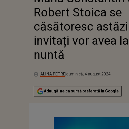
CÂȚI IN
Robert Stoica se
AVEA L
căsătoresc astăzi!
invitați vor avea la
nuntă
Publicat:
Autor:
vineri, 4 august 2023
Actualizat:
ALINA PETRE
duminică, 4 august 2024
Adaugă-ne ca sursă preferată în Google