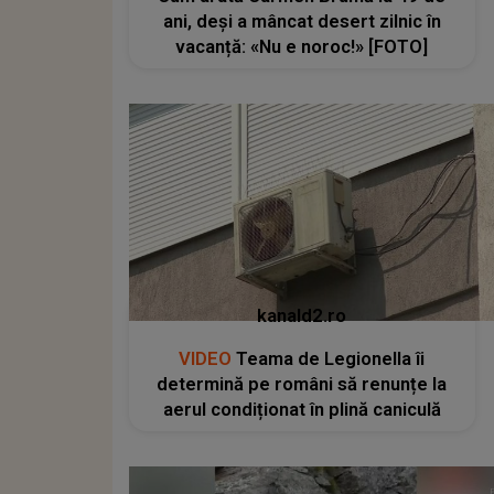
ani, deși a mâncat desert zilnic în
vacanță: «Nu e noroc!» [FOTO]
kanald2.ro
VIDEO
Teama de Legionella îi
determină pe români să renunțe la
aerul condiționat în plină caniculă