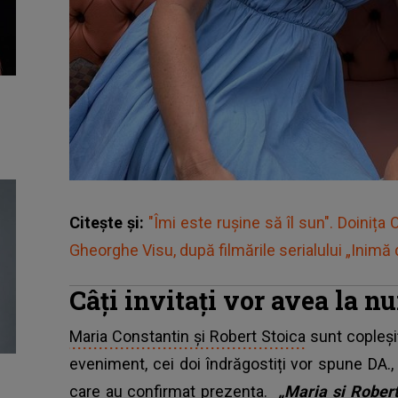
Citește și:
"Îmi este rușine să îl sun". Doinița
Gheorghe Visu, după filmările serialului „Inimă 
Câți invitați vor avea la n
Maria Constantin și Robert Stoica
sunt copleși
eveniment, cei doi îndrăgostiți vor spune DA., i
care au confirmat prezența.
„Maria și Robert