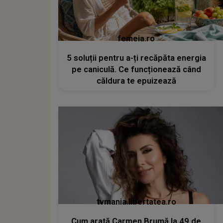
femeia.ro
5 soluții pentru a-ți recăpăta energia
pe caniculă. Ce funcționează când
căldura te epuizează
tvmania.libertatea.ro
Cum arată Carmen Brumă la 49 de