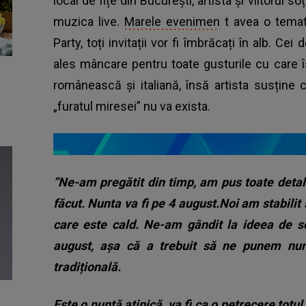
local de fițe din București, artista și viitorul so
muzica live.
Marele evenimen
t avea o temati
Party, toți invitații vor fi îmbrăcați în alb. Ce
ales mâncare pentru toate gusturile cu care își
românească și italiană, însă artista susține c
„furatul miresei” nu va exista.
”Ne-am pregătit din timp, am pus toate detal
făcut. Nunta va fi pe 4 august.Noi am stabilit
care este cald. Ne-am gândit la ideea de so
august, așa că a trebuit să ne punem nun
tradițională.
Este o nuntă atipică, va fi ca o petrecere tot