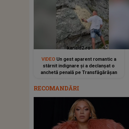
kanald2.ro
VIDEO
Un gest aparent romantic a
stârnit indignare și a declanșat o
anchetă penală pe Transfăgărășan
RECOMANDĂRI