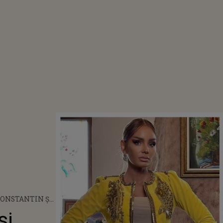
ONSTANTIN ȘI
STOICA SE
și
ESC ASTĂZI!