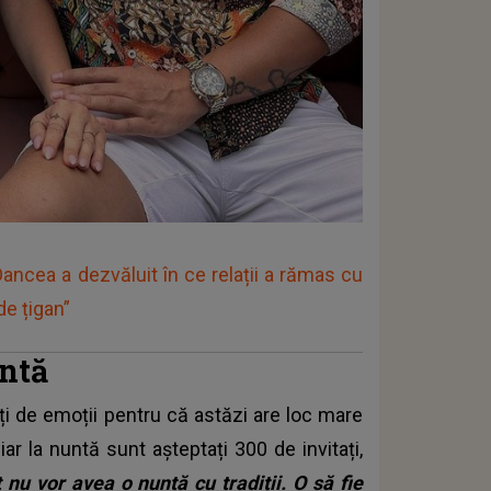
 Oancea a dezvăluit în ce relații a rămas cu
de țigan”
untă
ți de emoții pentru că astăzi are loc mare
ar la nuntă sunt așteptați 300 de invitați,
 nu vor avea o nuntă cu tradiții. O să fie