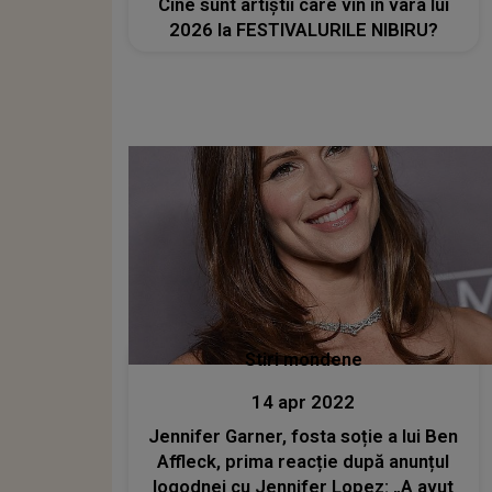
Cine sunt artiștii care vin în vara lui
2026 la FESTIVALURILE NIBIRU?
Stiri mondene
14 apr 2022
Jennifer Garner, fosta soție a lui Ben
Affleck, prima reacție după anunțul
logodnei cu Jennifer Lopez: „A avut