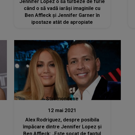
Jennifer Lopez o să turbeze de furie
când o să vadă iarăși imaginile cu
Ben Affleck și Jennifer Garner în
ipostaze atât de apropiate
Stiri mondene
12 mai 2021
Alex Rodriguez, despre posibila
împăcare dintre Jennifer Lopez și
Ben Affleck: „Este șocat de faptul