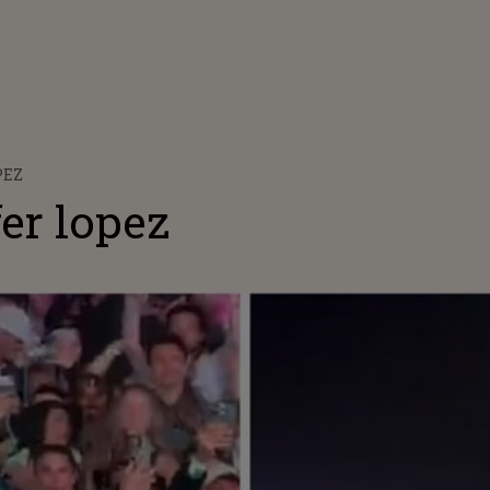
PEZ
fer lopez