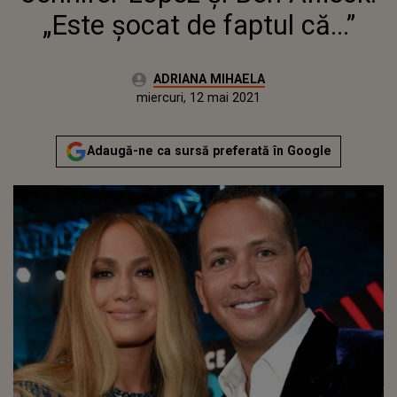
„Este șocat de faptul că...”
Autor:
ADRIANA MIHAELA
Publicat:
miercuri, 12 mai 2021
Actualizat:
miercuri, 12 mai 2021
Adaugă-ne ca sursă preferată în Google