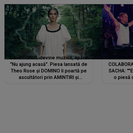
Când DORUL devine muzică, apare
Armin 
"Nu ajung acasă". Piesa lansată de
COLABORAR
Theo Rose și DOMINO îi poartă pe
SACHA: ""E
ascultători prin AMINTIRI și
o piesă 
REGĂSIRI, iar drumul emoțiilor
imediat pre
trece prin sufletul publicului:
cu mine șt
"Pentru toți cei care au plecat
păstrăm do
departe ca să le fie mai bine"