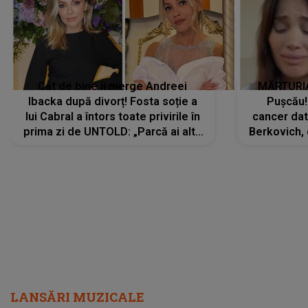
Cât de bine îi merge Andreei
MĂRTURIA
Ibacka după divorț! Fosta soție a
Pușcău!
lui Cabral a întors toate privirile în
cancer dato
prima zi de UNTOLD: „Parcă ai altă
Berkovich, 
strălucire, emani putere,
accident ru
încredere, siguranță...”
Dacă nu 
LANSĂRI MUZICALE