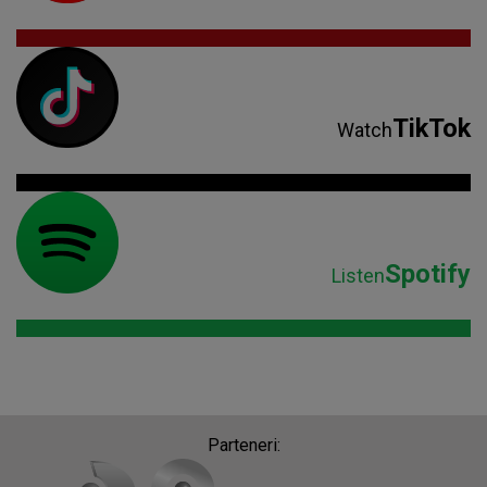
TikTok
Watch
Spotify
Listen
Parteneri: