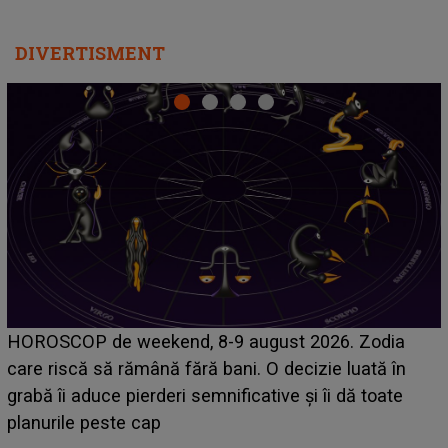
DIVERTISMENT
Emanuel a ținut ACEST DETALIU ASCUNS până
acum! În fața Alexandrei, concurentul din Casa Iubirii
face o MĂRTURISIRE NEAȘTEPTATĂ despre mama
sa: "I-am spus și ei în față, eu nu te iubesc pentru