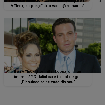
Împăcarea anului?! Jennifer Lopez și Ben
Affleck, surprinși într-o vacanță romantică
Ben Affleck și Jennifer Lopez, din nou
împreună? Detaliul care i-a dat de gol:
„Plănuiesc să se vadă din nou”