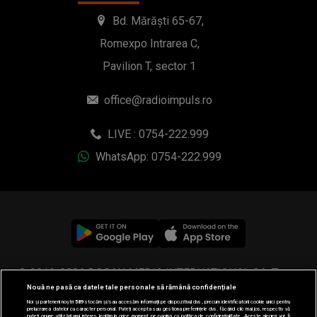
Bd. Mărăști 65-67,
Romexpo Intrarea C,
Pavilion T, sector 1
office@radioimpuls.ro
LIVE : 0754-222.999
WhatsApp: 0754-222.999
© 2019-2026 DOGAN MEDIA INTERNATIONAL SA, Toate
Nouă ne pasă ca datele tale personale să rămână confidențiale
drepturile rezervate.
Noi și partenerii noștri
589
stocăm și/sau accesăm informații pe dispozitivul dvs., precum identificatorii cookie unici pentru
prelucrarea datelor cu caracter personal. Puteți accepta sau gestiona preferințele dvs. făcând clic mai jos, respectiv vă
puteți opune utilizării unui interes legitim în orice moment pe pagina cu politica de confidențialitate. Aceste alegeri vor fi