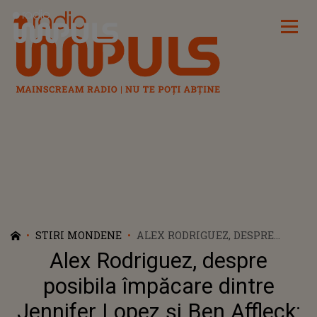
Radio Impuls
STIRI MONDENE
ALEX RODRIGUEZ, DESPRE
POSIBILA ÎMPĂCARE DINTRE
Alex Rodriguez, despre
JENNIFER LOPEZ ȘI BEN
AFFLECK: „ESTE ȘOCAT DE
posibila împăcare dintre
FAPTUL CĂ...”
Jennifer Lopez și Ben Affleck: