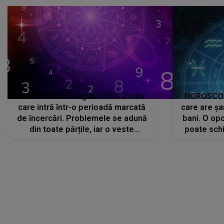
că..."
HOROSCOP 7 august 2026. Zodia
HOROSCOP 
care intră într-o perioadă marcată
care are șa
de încercări. Problemele se adună
bani. O opo
din toate părțile, iar o veste
poate schi
neașteptată îi dă planurile peste
la
cap