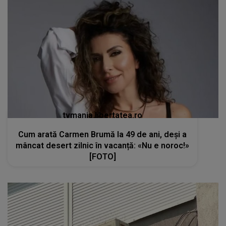
tvmania.libertatea.ro
Cum arată Carmen Brumă la 49 de ani, deși a
mâncat desert zilnic în vacanță: «Nu e noroc!»
[FOTO]