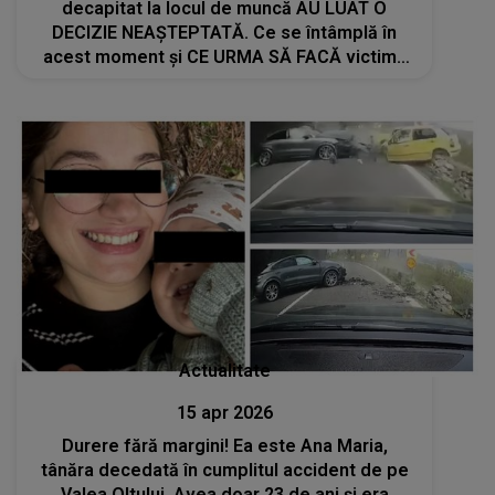
decapitat la locul de muncă AU LUAT O
DECIZIE NEAȘTEPTATĂ. Ce se întâmplă în
acest moment și CE URMA SĂ FACĂ victima
înainte ca destinul să i se frângă? Povestea
ultimul său plan de viață: "Din păcate..."
Actualitate
15 apr 2026
Durere fără margini! Ea este Ana Maria,
tânăra decedată în cumplitul accident de pe
Valea Oltului. Avea doar 23 de ani și era