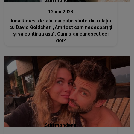
Stiri mondene
12 iun 2023
Irina Rimes, detalii mai puțin știute din relația
cu David Goldcher: „Am fost cam nedespărțiți
și va continua așa”. Cum s-au cunoscut cei
doi?
Stiri mondene