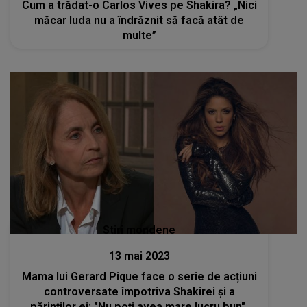
Cum a trădat-o Carlos Vives pe Shakira? „Nici
măcar Iuda nu a îndrăznit să facă atât de
multe”
Stiri mondene
13 mai 2023
Mama lui Gerard Pique face o serie de acțiuni
controversate împotriva Shakirei și a
părinților ei: "Nu poți avea mare lucru bun".