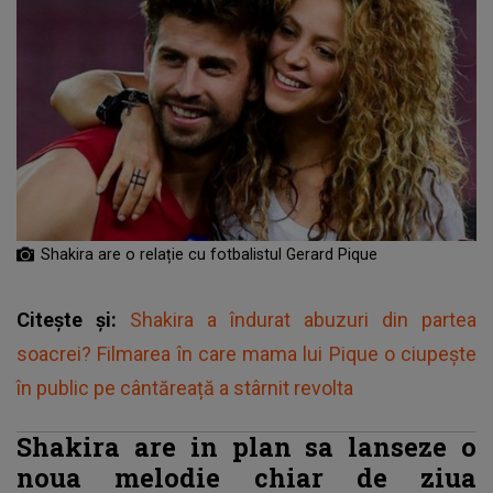
Shakira are o relație cu fotbalistul Gerard Pique
Citește și:
Shakira a îndurat abuzuri din partea
soacrei? Filmarea în care mama lui Pique o ciupește
în public pe cântăreață a stârnit revolta
Shakira are in plan sa lanseze o
noua melodie chiar de ziua