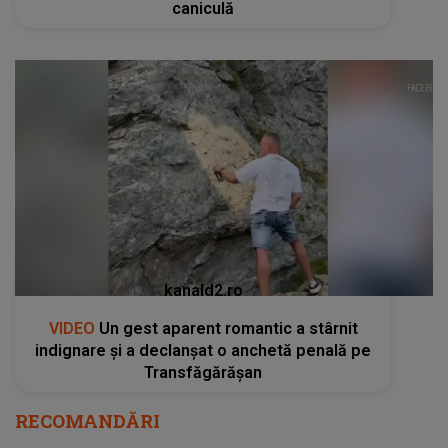
caniculă
kanald2.ro
VIDEO
Un gest aparent romantic a stârnit
indignare și a declanșat o anchetă penală pe
Transfăgărășan
RECOMANDĂRI