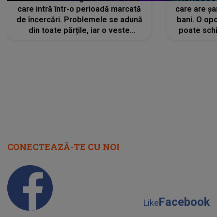
care intră într-o perioadă marcată
care are șa
de încercări. Problemele se adună
bani. O opo
din toate părțile, iar o veste
poate schi
neașteptată îi dă planurile peste
la
cap
CONECTEAZĂ-TE CU NOI
Facebook
Like