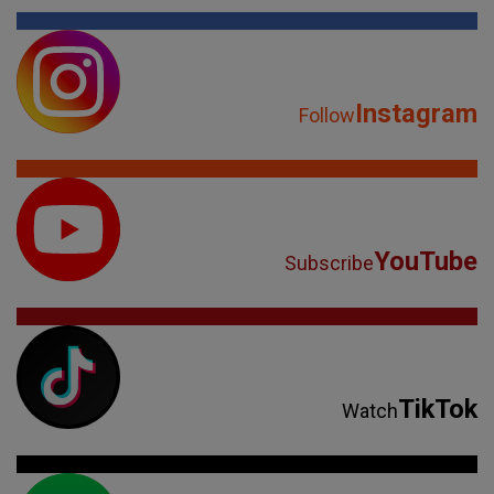
Instagram
Follow
YouTube
Subscribe
TikTok
Watch