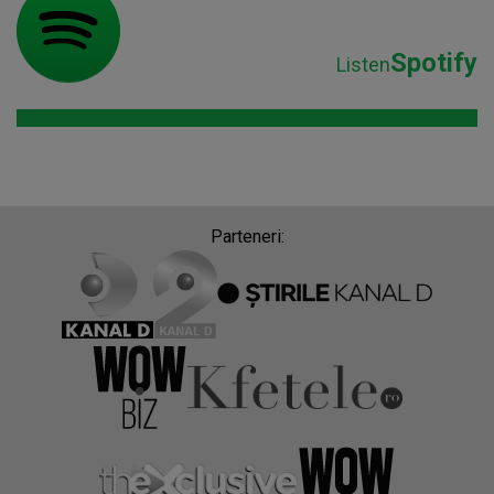
Spotify
Listen
Parteneri: