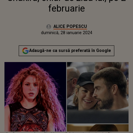
februarie
Autor:
ALICE POPESCU
Publicat:
sâmbătă, 28 ianuarie 2023
Actualizat:
duminică, 28 ianuarie 2024
Adaugă-ne ca sursă preferată în Google