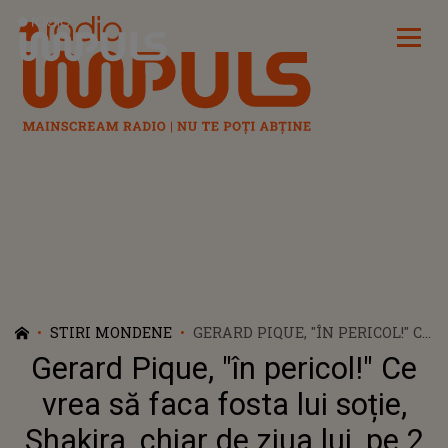
Radio Impuls
STIRI MONDENE
GERARD PIQUE, "ÎN PERICOL!" CE
VREA SĂ FACA FOSTA LUI SOȚIE,
Gerard Pique, "în pericol!" Ce
SHAKIRA, CHIAR DE ZIUA LUI,
PE 2 FEBRUARIE
vrea să faca fosta lui soție,
Shakira, chiar de ziua lui, pe 2