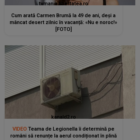
tvmania.libertatea.ro
Cum arată Carmen Brumă la 49 de ani, deși a
mâncat desert zilnic în vacanță: «Nu e noroc!»
[FOTO]
kanald2.ro
VIDEO
Teama de Legionella îi determină pe
români să renunțe la aerul condiționat în plină