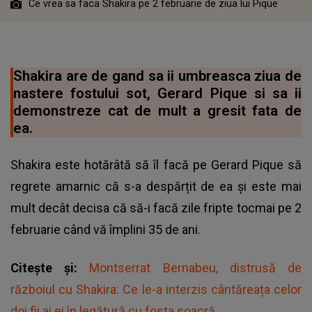
Ce vrea sa faca Shakira pe 2 februarie de ziua lui Pique
Shakira are de gand sa ii umbreasca ziua de
nastere fostului sot, Gerard Pique si sa ii
demonstreze cat de mult a gresit fata de
ea.
Shakira este hotărâtă să îl facă pe Gerard Pique să
regrete amarnic că s-a despărțit de ea și este mai
mult decât decisa că să-i facă zile fripte tocmai pe 2
februarie când vă împlini 35 de ani.
Citește și:
Montserrat Bernabeu, distrusă de
războiul cu Shakira: Ce le-a interzis cântăreața celor
doi fii ai ei în legătură cu fosta soacră