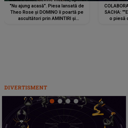
"Nu ajung acasă". Piesa lansată de
COLABORAR
Theo Rose și DOMINO îi poartă pe
SACHA: ""E
ascultători prin AMINTIRI și
o piesă 
REGĂSIRI, iar drumul emoțiilor
imediat pre
trece prin sufletul publicului:
cu mine șt
"Pentru toți cei care au plecat
păstrăm do
departe ca să le fie mai bine"
DIVERTISMENT