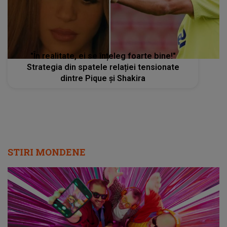
"În realitate, ei se înțeleg foarte bine!"
Strategia din spatele relației tensionate
dintre Pique și Shakira
STIRI MONDENE