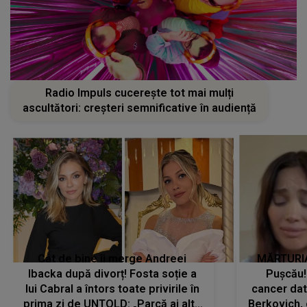
Radio Impuls cucerește tot mai mulți
ascultători: creșteri semnificative în audiență
Cât de bine îi merge Andreei
MĂRTURIA
Ibacka după divorț! Fosta soție a
Pușcău!
lui Cabral a întors toate privirile în
cancer dato
prima zi de UNTOLD: „Parcă ai altă
Berkovich, 