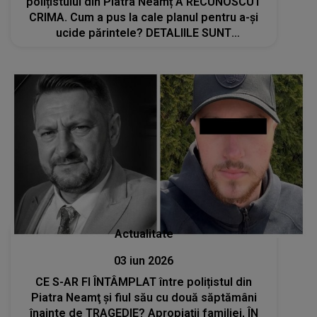
polițistului din Piatra Neamț A RECUNOSCUT
CRIMA. Cum a pus la cale planul pentru a-și
ucide părintele? DETALIILE SUNT
CUTREMURĂTOARE
Actualitate
03 iun 2026
CE S-AR FI ÎNTÂMPLAT între polițistul din
Piatra Neamţ și fiul său cu două săptămâni
înainte de TRAGEDIE? Apropiații familiei, ÎN