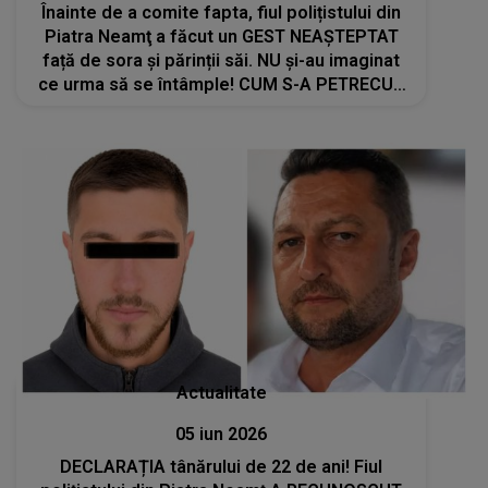
Înainte de a comite fapta, fiul polițistului din
Piatra Neamţ a făcut un GEST NEAȘTEPTAT
față de sora și părinții săi. NU și-au imaginat
ce urma să se întâmple! CUM S-A PETRECUT
TRAGEDIA PAS CU PAS: "Ca un om să facă
asta are nevoie să..."
Actualitate
05 iun 2026
DECLARAȚIA tânărului de 22 de ani! Fiul