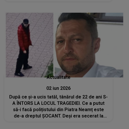
am văzut când au ieșit din scară încăierați.
Tatăl deja sângera și..."
Actualitate
02 iun 2026
După ce și-a ucis tatăl, tânărul de 22 de ani S-
A ÎNTORS LA LOCUL TRAGEDIEI. Ce a putut
să-i facă polițistului din Piatra Neamț este
de-a dreptul ȘOCANT. Deși era secerat la
pământ, fiul lui a făcut asta fără milă. CE A
URMAT E CUTREMURĂTOR