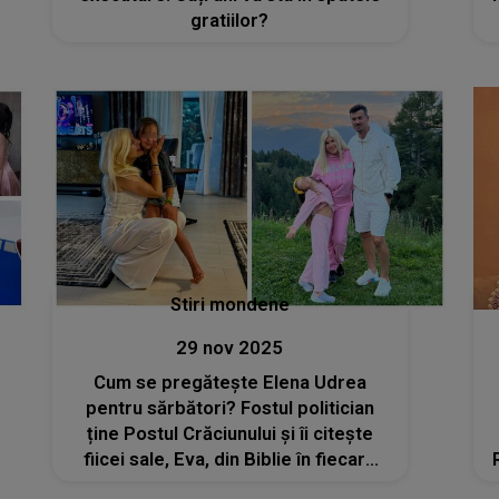
gratiilor?
Stiri mondene
29 nov 2025
Cum se pregătește Elena Udrea
pentru sărbători? Fostul politician
ține Postul Crăciunului și îi citește
fiicei sale, Eva, din Biblie în fiecare
seară: „Îmi fac rugăciune de trei ori