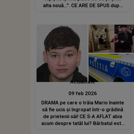
alta nouă...”. CE ARE DE SPUS după
ce artistul s-a căsătorit cu Andreea
„în timp record”
Actualitate
09 feb 2026
DRAMA pe care o trăia Mario înainte
să fie ucis și îngropat într-o grădină
de prietenii săi! CE S-A AFLAT abia
acum despre tatăl lui? Bărbatul este
la închisoare și cel mai probabil nu va