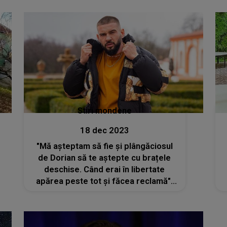
pe zi”
Stiri mondene
18 dec 2023
"Mă așteptam să fie și plângăciosul
de Dorian să te aștepte cu brațele
deschise. Când erai în libertate
apărea peste tot și făcea reclamă".
Dorian Popa, pus la zid după ce i-a
întors spatele afaceristului Călin
Donca