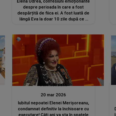
Elena Udrea, confesiuni emoționante
despre perioada în care a fost
despărțită de fiica ei. A fost luată de
lângă Eva la doar 10 zile după ce a
adus-o pe lume: „Cu greu mă
stăpânesc să nu mă înfurii pe tot ce
s-a întâmplat...”
Stiri mondene
20 mar 2026
Iubitul nepoatei Elenei Merișoreanu,
condamnat definitiv la închisoare cu
executare! Câți ani va sta în spatele