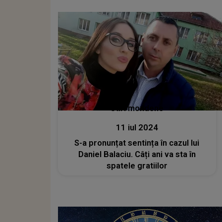
putea fi prezent la înmormântarea
fiului său
Stiri mondene
11 iul 2024
S-a pronunțat sentința în cazul lui
Daniel Balaciu. Câți ani va sta în
spatele gratiilor