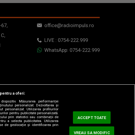
-67,
office@radioimpuls.ro
 C,
LIVE : 0754-222.999
1
WhatsApp: 0754-222.999
pentru a oferi:
dispozitiv. Măsurarea performanței
ținutului personalizat. Dezvoltarea și
t personalizat. Utilizarea profilurilor
urilor pentru publicitate personalizată.
ului prin statistici sau combinații de
ACCEPT TOATE
tru a selecta publicitatea. Utilizarea
se de geolocație și identificarea prin
VREAU SA MODIFIC