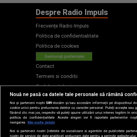
Despre Radio Impuls
Frecvențe Radio Impuls
Politica de confidentialitate
Politica de cookies
Gestionați preferințele
Contact
Termeni si conditii
Cod deontologic
Nouă ne pasă ca datele tale personale să rămână confi
Regulamente
Noi și partenerii noștri
589
stocăm și/sau accesăm informații pe dispozitivul dvs.
cookie unici pentru prelucrarea datelor cu caracter personal. Puteți accepta sau g
făcând clic mai jos, respectiv vă puteți opune utilizării unui interes legitim în 
politica de confidențialitate. Aceste alegeri vor fi raportate partenerilor no
navigarea.
Mai multe detalii
Noi si partenerii nostri (retelele de socializare si agentiile de publicitate parten
nostri de servicii de date analitice) prelucram date pentru a permite website-ului