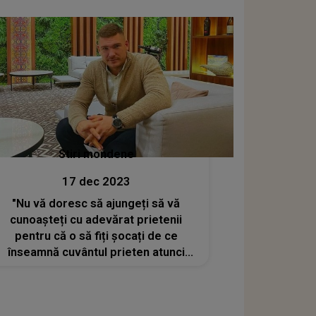
Stiri mondene
17 dec 2023
"Nu vă doresc să ajungeți să vă
cunoașteți cu adevărat prietenii
pentru că o să fiți șocați de ce
înseamnă cuvântul prieten atunci
când dai de greu". Călin Donca,
dezamăgit profund de prieteni