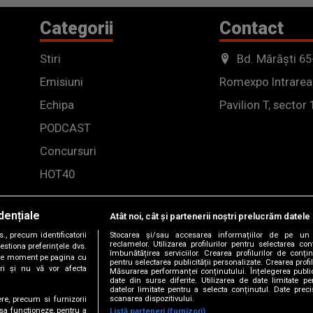
Categorii
Contact
Stiri
Bd. Mărăști 65
Emisiuni
Romexpo Intrarea
Echipa
Pavilion T, sector 
PODCAST
Concursuri
HOT40
dențiale
Atât noi, cât și partenerii noștri prelucrăm datele 
, precum identificatorii
Stocarea și/sau accesarea informațiilor de pe un 
reclamelor. Utilizarea profilurilor pentru selectarea con
estiona preferințele dvs.
îmbunătățirea serviciilor. Crearea profilurilor de conținu
orice moment pe pagina cu
pentru selectarea publicității personalizate. Crearea profil
ștri și nu vă vor afecta
Măsurarea performanței conținutului. Înțelegerea public
date din surse diferite. Utilizarea de date limitate pen
datelor limitate pentru a selecta conținutul. Date preci
scanarea dispozitivului.
ere, precum si furnizorii
 sa functioneze, pentru a
Listă parteneri (furnizori)