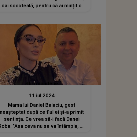
dai socoteală, pentru că ai mințit o
țară întreagă”
Stiri mondene
11 iul 2024
Mama lui Daniel Balaciu, gest
neașteptat după ce fiul ei și-a primit
sentința. Ce vrea să-i facă Danei
Roba: "Așa ceva nu se va întâmpla, nu
există"