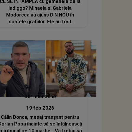
CE SE ÎNTÂMPLĂ cu gemenele de la
Indiggo? Mihaela și Gabriela
Modorcea au ajuns DIN NOU în
spatele gratiilor. Ele au fost
protagonistele unor incidente
HALUCINANTE cu polițiștii din Miami
Stiri mondene
19 feb 2026
Călin Donca, mesaj tranșant pentru
Dorian Popa înainte să se întâlnească
la tribunal pe 10 martie: „Va trebui să