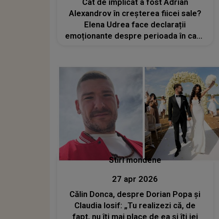
Cât de implicat a fost Adrian
Alexandrov în creșterea fiicei sale?
Elena Udrea face declarații
emoționante despre perioada în care
partenerul ei a fost nevoit să se
ocupe singur de Eva Maria: „A făcut
față cu brio și...”
Stiri mondene
27 apr 2026
Călin Donca, despre Dorian Popa și
Claudia Iosif: „Tu realizezi că, de
fapt, nu îți mai place de ea și îți iei