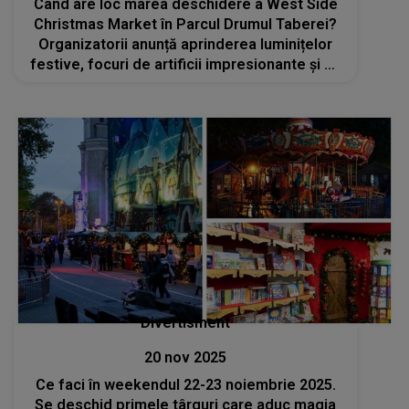
Când are loc marea deschidere a West Side
Christmas Market în Parcul Drumul Taberei?
Organizatorii anunță aprinderea luminițelor
festive, focuri de artificii impresionante și un
concert live susținut de Andia
Divertisment
20 nov 2025
Ce faci în weekendul 22-23 noiembrie 2025.
Se deschid primele târguri care aduc magia