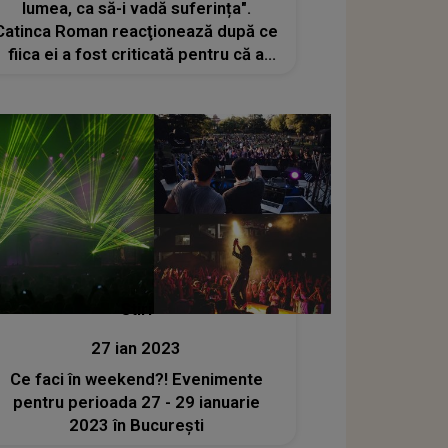
lumea, ca să-i vadă suferința".
Catinca Roman reacţionează după ce
fiica ei a fost criticată pentru că a
petrecut în ziua priveghiului Mioarei
Roman
Stiri
27 ian 2023
Ce faci în weekend?! Evenimente
pentru perioada 27 - 29 ianuarie
2023 în București