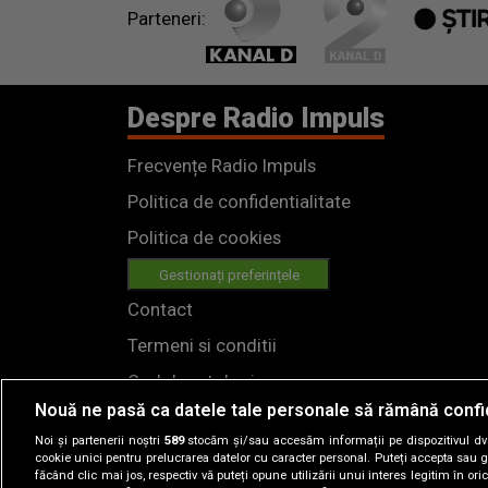
Parteneri:
Despre Radio Impuls
Frecvențe Radio Impuls
Politica de confidentialitate
Politica de cookies
Gestionați preferințele
Contact
Termeni si conditii
Cod deontologic
Nouă ne pasă ca datele tale personale să rămână confi
Regulamente
Noi și partenerii noștri
589
stocăm și/sau accesăm informații pe dispozitivul dvs.
cookie unici pentru prelucrarea datelor cu caracter personal. Puteți accepta sau g
făcând clic mai jos, respectiv vă puteți opune utilizării unui interes legitim în 