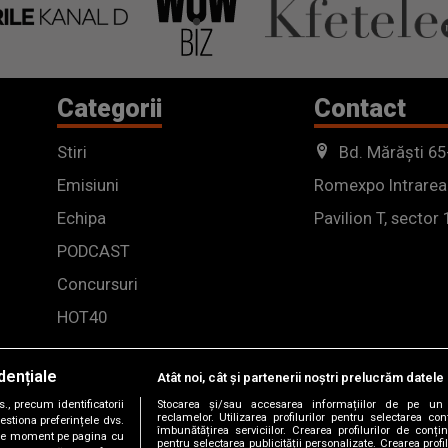
Categorii
Contact
Stiri
Bd. Mărăști 65
Emisiuni
Romexpo Intrarea
Echipa
Pavilion T, sector 
PODCAST
Concursuri
HOT40
dențiale
Atât noi, cât și partenerii noștri prelucrăm datele 
, precum identificatorii
Stocarea și/sau accesarea informațiilor de pe un 
reclamelor. Utilizarea profilurilor pentru selectarea con
estiona preferințele dvs.
îmbunătățirea serviciilor. Crearea profilurilor de conținu
orice moment pe pagina cu
pentru selectarea publicității personalizate. Crearea profil