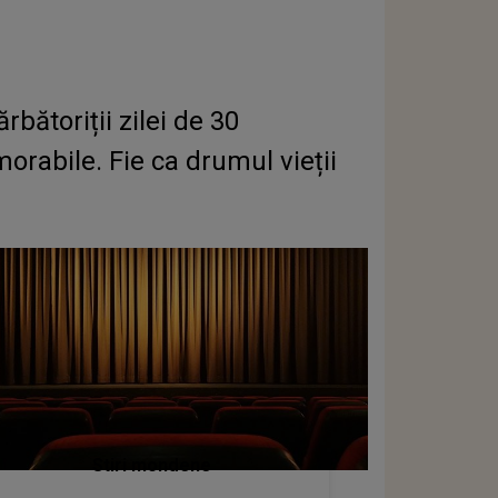
rbătoriții zilei de 30
orabile. Fie ca drumul vieții
Stiri mondene