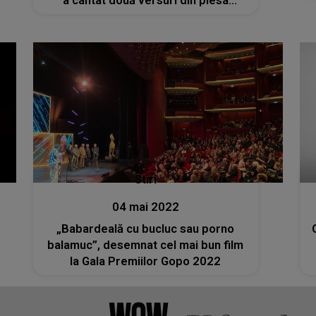
a cântat două versuri din piesa
Focul". Artista ar fi împlinit 56 de ani
Stiri
04 mai 2022
„Babardeală cu bucluc sau porno
balamuc”, desemnat cel mai bun film
la Gala Premiilor Gopo 2022