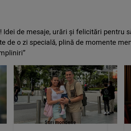
Idei de mesaje, urări și felicitări pentru să
rte de o zi specială, plină de momente mem
mpliniri”
Stiri mondene