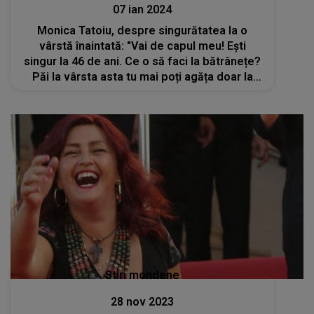
07 ian 2024
Monica Tatoiu, despre singurătatea la o
vârstă înaintată: "Vai de capul meu! Ești
singur la 46 de ani. Ce o să faci la bătrânețe?
Păi la vârsta asta tu mai poți agăța doar la
botezuri sau înmormântări"
Stiri mondene
28 nov 2023