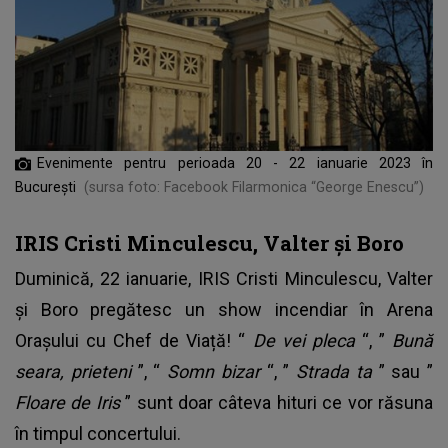
Evenimente pentru perioada 20 - 22 ianuarie 2023 în
București
(sursa foto: Facebook Filarmonica “George Enescu”)
IRIS Cristi Minculescu, Valter și Boro
Duminică, 22 ianuarie, IRIS Cristi Minculescu, Valter
și Boro pregătesc un show incendiar în Arena
Orașului cu Chef de Viață! “
De vei pleca
“, ”
Bună
seara, prieteni
”, “
Somn bizar
“, ”
Strada ta
” sau ”
Floare de Iris
” sunt doar câteva hituri ce vor răsuna
în timpul concertului.