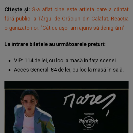
Citește și:
S-a aflat cine este artista care a cântat
fără public la Târgul de Crăciun din Calafat. Reacția
organizatorilor: ”Cât de ușor am ajuns să denigrăm”
La intrare biletele au următoarele prețuri:
VIP: 114 de lei, cu loc la masă în fața scenei
Acces General: 84 de lei, cu loc la masă în sală.