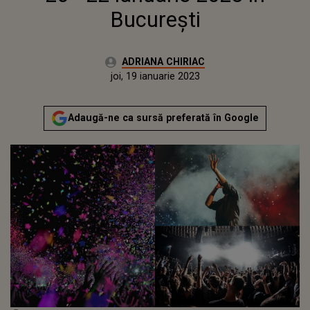
București
Autor:
ADRIANA CHIRIAC
Publicat:
joi, 19 ianuarie 2023
Actualizat:
joi, 19 ianuarie 2023
Adaugă-ne ca sursă preferată în Google