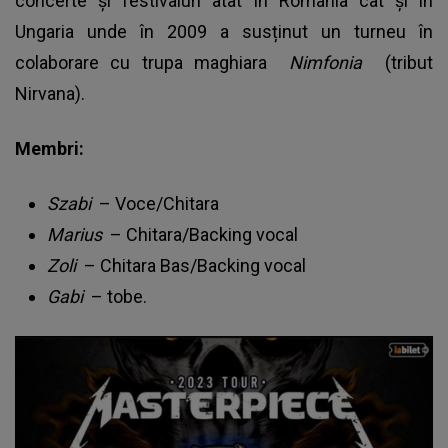
concerte și festivaluri atât în România cât și în
Ungaria unde în 2009 a susținut un turneu în
colaborare cu trupa maghiara
Nimfonia
(tribut
Nirvana).
Membri:
Szabi
– Voce/Chitara
Marius
– Chitara/Backing vocal
Zoli
– Chitara Bas/Backing vocal
Gabi
– tobe.