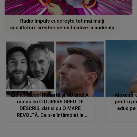
Radio Impuls cucerește tot mai mulți
ascultători: creșteri semnificative în audiență
Lionel Messi NU iartă și NU uită! A
Alexandr
rămas cu O DURERE GREU DE
pentru pr
DESCRIS, dar și cu O MARE
adus pe 
REVOLTĂ. Ce s-a întâmplat la
ÎNMORMÂNTAREA tatălui său l-a
făcut să ia o DECIZIE DRASTICĂ