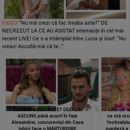
Cine este Bianca, tânăra clujeancă luată pe scenă la
UNTOLD ONE de Zara Larsson? Aceasta a dezvăluit
ce i-a spus artista suedeză în culise: „Nu am fost
pregătită...”
Emanuel a ținut ACEST DETALIU
LINE-UP U
ASCUNS până acum! În fața
ce oră urc
Alexandrei, concurentul din Casa
festivalul
Iubirii face o MĂRTURISIRE
suedeză a a