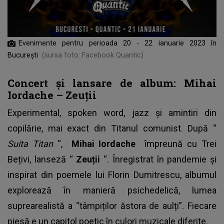
Evenimente pentru perioada 20 - 22 ianuarie 2023 în
București
(sursa foto: Facebook Quantic)
Concert și lansare de album: Mihai
Iordache – Zeuții
Experimental, spoken word, jazz și amintiri din
copilărie, mai exact din Titanul comunist. După “
Suita Titan
“,
Mihai Iordache
împreună cu Trei
Bețivi, lanseză “
Zeuții
“. Înregistrat în pandemie și
inspirat din poemele lui Florin Dumitrescu, albumul
explorează în manieră psichedelică, lumea
suprearealistă a “tâmpiților ăstora de aulți”. Fiecare
piesă e un capitol poetic în culori muzicale diferite.