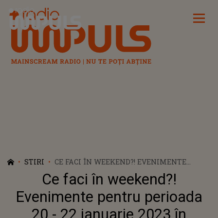
Radio Impuls
STIRI
CE FACI ÎN WEEKEND?! EVENIMENTE
PENTRU PERIOADA 20 - 22 IANUARIE 2023
Ce faci în weekend?!
ÎN BUCUREȘTI
Evenimente pentru perioada
20 - 22 ianuarie 2023 în