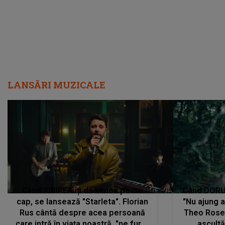
LANSĂRI MUZICALE
Când IUBIREA îți dă lumea peste
Când DORUL
cap, se lansează "Starleta". Florian
"Nu ajung 
Rus cântă despre acea persoană
Theo Rose 
care intră în viața noastră, "ne fură"
ascultă