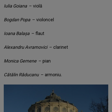
Iulia Goiana
– violă
Bogdan Popa
– violoncel
Ioana Balașa
– flaut
Alexandru Avramovici
– clarinet
Monica Gemene
– pian
Cătălin Răducanu
– armoniu.