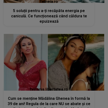
femeia.ro
5 soluții pentru a-ți recăpăta energia pe
caniculă. Ce funcționează când căldura te
epuizează
tvmania.libertatea.ro
Cum se menține Mădălina Ghenea în formă la
39 de ani! Regula de la care NU se abate și ce