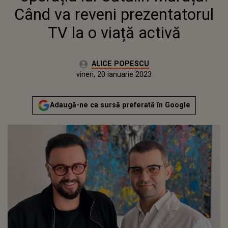
Când va reveni prezentatorul
TV la o viață activă
Autor:
ALICE POPESCU
Publicat:
vineri, 20 ianuarie 2023
Adaugă-ne ca sursă preferată în Google