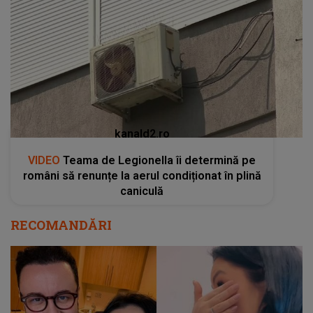
kanald2.ro
VIDEO
Teama de Legionella îi determină pe
români să renunțe la aerul condiționat în plină
caniculă
RECOMANDĂRI