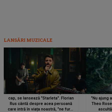
vom..."
LANSĂRI MUZICALE
Când IUBIREA îți dă lumea peste
Când DORUL
cap, se lansează "Starleta". Florian
"Nu ajung 
Rus cântă despre acea persoană
Theo Rose 
care intră în viața noastră, "ne fură"
ascultă