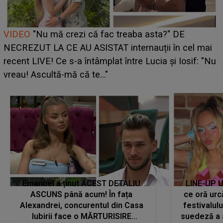
Cine este Bianca, tânăra clujeancă luată pe scenă la
UNTOLD ONE de Zara Larsson? Aceasta a dezvăluit
ce i-a spus artista suedeză în culise: „Nu am fost
pregătită...”
Emanuel a ținut ACEST DETALIU
LINE-UP U
ASCUNS până acum! În fața
ce oră urc
Alexandrei, concurentul din Casa
festivalul
Iubirii face o MĂRTURISIRE
suedeză a a