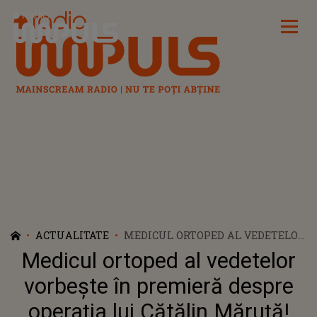
Radio Impuls
ACTUALITATE
MEDICUL ORTOPED AL VEDETELOR
VORBEȘTE ÎN PREMIERĂ DESPRE
Medicul ortoped al vedetelor
OPERAȚIA LUI CĂTĂLIN MĂRUȚĂ!
CÂND VA REVENI PREZENTATORUL
vorbește în premieră despre
TV LA O VIAȚĂ ACTIVĂ
operația lui Cătălin Măruță!