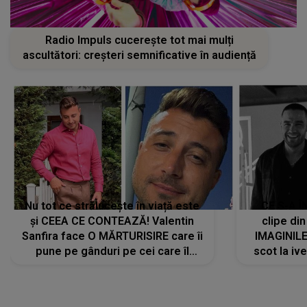
Radio Impuls cucerește tot mai mulți
ascultători: creșteri semnificative în audiență
Nu tot ce strălucește în viață este
CE S-A Î
și CEEA CE CONTEAZĂ! Valentin
clipe din
Sanfira face O MĂRTURISIRE care îi
IMAGINIL
pune pe gânduri pe cei care îl
scot la ive
urmăresc în ONLINE. Mesajul
despre 
artistului este despre ceva ce
uităm cu toții, uneori: "La final, nu