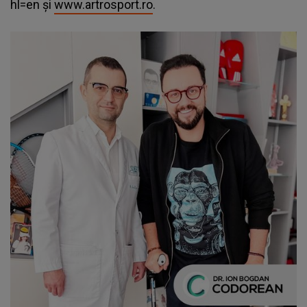
hl=en și
www.artrosport.ro
.