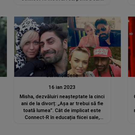
nu și-a refăcut viața
Stiri mondene
16 ian 2023
Misha, dezvăluiri neașteptate la cinci
ani de la divorț: „Așa ar trebui să fie
toată lumea”. Cât de implicat este
Connect-R în educația fiicei sale,
Maya