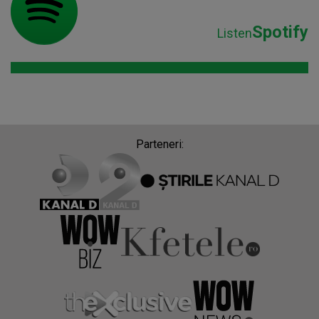
Spotify
Listen
Parteneri: