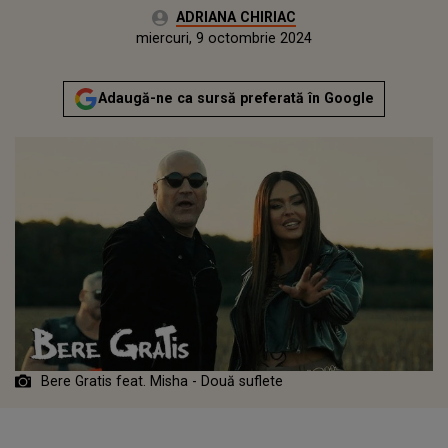
Autor:
ADRIANA CHIRIAC
Publicat:
miercuri, 9 octombrie 2024
Actualizat:
miercuri, 9 octombrie 2024
Adaugă-ne ca sursă preferată în Google
Bere Gratis feat. Misha - Două suflete