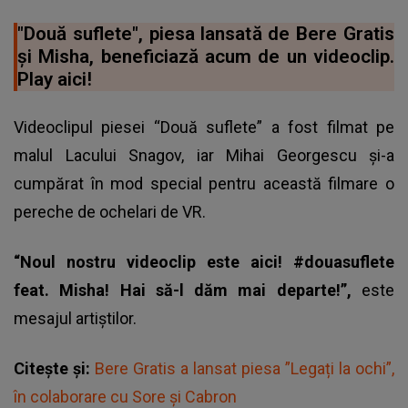
"Două suflete", piesa lansată de Bere Gratis
şi Misha, beneficiază acum de un videoclip.
Play aici!
Videoclipul piesei “Două suflete” a fost filmat pe
malul Lacului Snagov, iar Mihai Georgescu şi-a
cumpărat în mod special pentru această filmare o
pereche de ochelari de VR.
“Noul nostru videoclip este aici! #douasuflete
feat.
Misha
! Hai să-l dăm mai departe!”,
este
mesajul artiştilor.
Citește și:
Bere Gratis a lansat piesa ”Legați la ochi”,
în colaborare cu Sore și Cabron