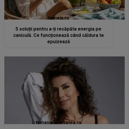
femeia.ro
5 soluții pentru a-ți recăpăta energia pe
caniculă. Ce funcționează când căldura te
epuizează
tvmania.libertatea.ro