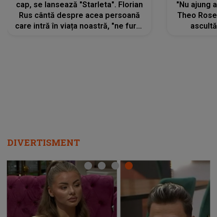
cap, se lansează "Starleta". Florian
"Nu ajung 
Rus cântă despre acea persoană
Theo Rose 
care intră în viața noastră, "ne fură"
ascultă
toate PRIVIRILE, toate GÂNDURILE,
REGĂSIRI
tot UNIVERSUL și fără să ne dăm
trece pr
seama, ajunge să fie motivul
"Pentru t
pentru care zâmbim
departe 
DIVERTISMENT