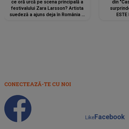
ce oră urcă pe scena principală a
din "Cas
festivalului Zara Larsson? Artista
surprind
suedeză a ajuns deja în România și
ESTE 
s-a filmat din camera de hotel
Alexandr
faptului 
IMED
CONECTEAZĂ-TE CU NOI
Facebook
Like