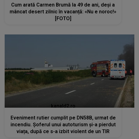
Cum arată Carmen Brumă la 49 de ani, deși a
mâncat desert zilnic în vacanță: «Nu e noroc!»
[FOTO]
kanald2.ro
Eveniment rutier cumplit pe DN58B, urmat de
incendiu. Șoferul unui autoturism și-a pierdut
viața, după ce s-a izbit violent de un TIR