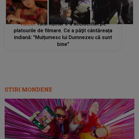
VIDEO
. Tulsi Kumar s-a accidentat pe
platourile de filmare. Ce a păţit cântăreața
indiană: "Mulțumesc lui Dumnezeu că sunt
bine"
STIRI MONDENE