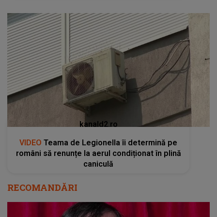
kanald2.ro
VIDEO
Teama de Legionella îi determină pe
români să renunțe la aerul condiționat în plină
caniculă
RECOMANDĂRI