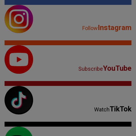
Instagram
Follow
YouTube
Subscribe
TikTok
Watch