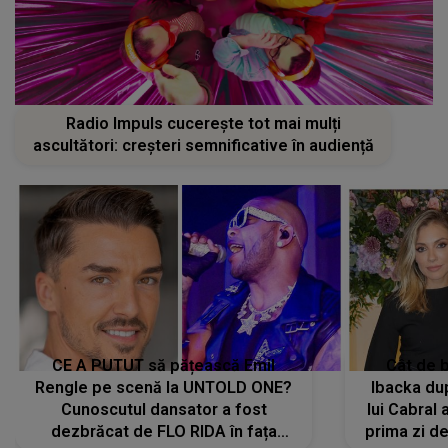
Radio Impuls cucerește tot mai mulți
ascultători: creșteri semnificative în audiență
CE A PUTUT să pățească Emil
Cât de b
Rengle pe scenă la UNTOLD ONE?
Ibacka dup
Cunoscutul dansator a fost
lui Cabral a
dezbrăcat de FLO RIDA în fața
prima zi d