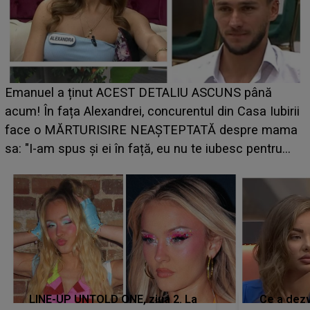
Emanuel a ținut ACEST DETALIU ASCUNS până
acum! În fața Alexandrei, concurentul din Casa Iubirii
face o MĂRTURISIRE NEAȘTEPTATĂ despre mama
p
sa: "I-am spus și ei în față, eu nu te iubesc pentru
că..."
LINE-UP UNTOLD ONE, ziua 2. La
Ce a dezv