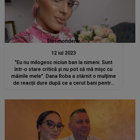
Stiri mondene
12 iul 2023
"Eu nu milogesc niciun ban la nimeni. Sunt
într-o stare critică și nu pot să mă mișc cu
mâinile mele". Dana Roba a stârnit o mulțime
de reacții dure după ce a cerut bani pentru
operații. Ce acuzații i-au făcut oamenii