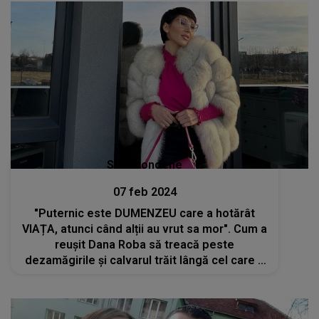
Stiri mondene
07 feb 2024
"Puternic este DUMENZEU care a hotărât
VIAȚA, atunci când alții au vrut sa mor". Cum a
reușit Dana Roba să treacă peste
dezamăgirile și calvarul trăit lângă cel care a
adus-o la pragul morții