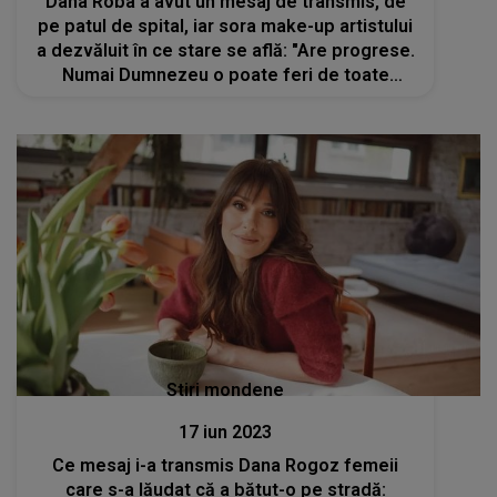
Dana Roba a avut un mesaj de transmis, de
pe patul de spital, iar sora make-up artistului
a dezvăluit în ce stare se află: "Are progrese.
Numai Dumnezeu o poate feri de toate
pericolele și riscurile"
Stiri mondene
17 iun 2023
Ce mesaj i-a transmis Dana Rogoz femeii
care s-a lăudat că a bătut-o pe stradă: