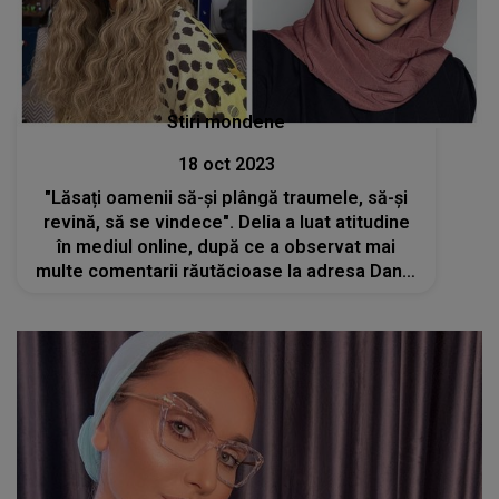
Stiri mondene
18 oct 2023
"Lăsați oamenii să-și plângă traumele, să-și
revină, să se vindece". Delia a luat atitudine
în mediul online, după ce a observat mai
multe comentarii răutăcioase la adresa Danei
Roba