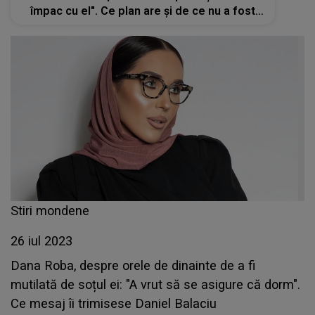
împac cu el". Ce plan are și de ce nu a fost
prezentă make-up artista în sala de judecată
Stiri mondene
26 iul 2023
Dana Roba, despre orele de dinainte de a fi
mutilată de soțul ei: "A vrut să se asigure că dorm".
Ce mesaj îi trimisese Daniel Balaciu