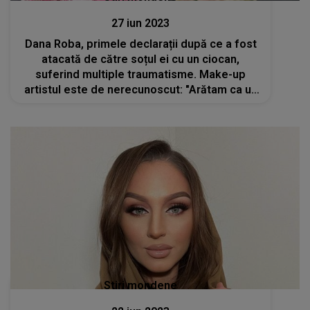
27 iun 2023
Dana Roba, primele declarații după ce a fost
atacată de către soțul ei cu un ciocan,
suferind multiple traumatisme. Make-up
artistul este de nerecunoscut: "Arătam ca un
om mort. Dumnezeu mi-a dat o a doua șansă
la viață"
Stiri mondene