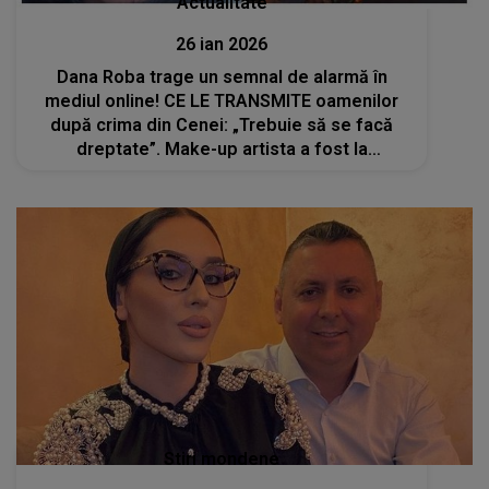
Actualitate
26 ian 2026
Dana Roba trage un semnal de alarmă în
mediul online! CE LE TRANSMITE oamenilor
după crima din Cenei: „Trebuie să se facă
dreptate”. Make-up artista a fost la
înmormântarea lui Mario și a rămas
înmărmurită: „Atâta lume nu am văzut
niciodată. Câtă durere..
Stiri mondene