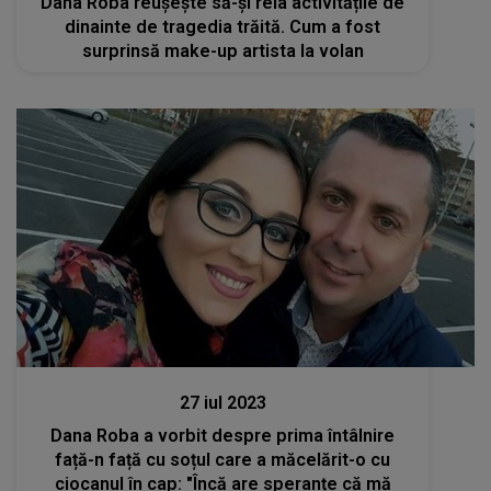
Dana Roba reușește să-și reia activitățile de
dinainte de tragedia trăită. Cum a fost
surprinsă make-up artista la volan
Stiri mondene
27 iul 2023
Dana Roba a vorbit despre prima întâlnire
față-n față cu soțul care a măcelărit-o cu
ciocanul în cap: "Încă are speranțe că mă