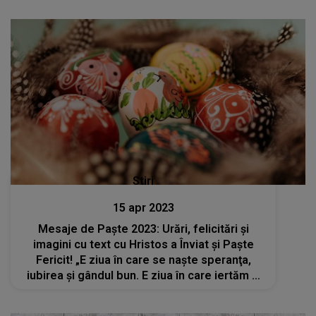
Stiri
15 apr 2023
Mesaje de Paște 2023: Urări, felicitări și
imagini cu text cu Hristos a Înviat și Paște
Fericit! „E ziua în care se naşte speranţa,
iubirea şi gândul bun. E ziua în care iertăm şi
dăruim. E ziua Învierii Domnului. Paşte fericit!”