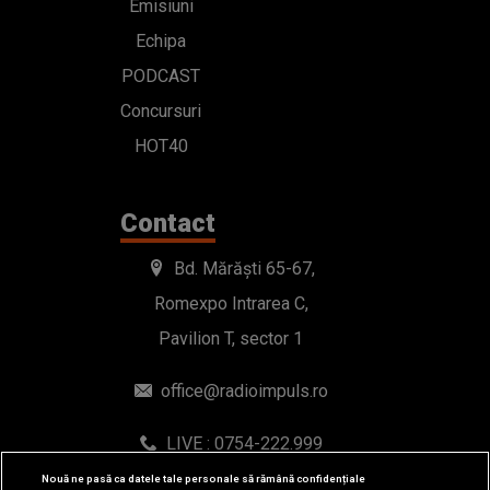
Emisiuni
Echipa
PODCAST
Concursuri
HOT40
Contact
Bd. Mărăști 65-67,
Romexpo Intrarea C,
Pavilion T, sector 1
office@radioimpuls.ro
LIVE : 0754-222.999
WhatsApp: 0754-222.999
Nouă ne pasă ca datele tale personale să rămână confidențiale