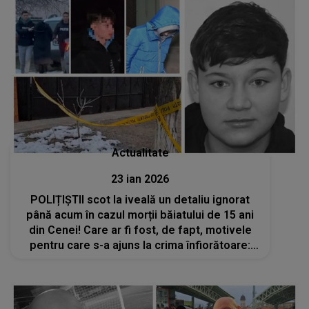
Actualitate
23 ian 2026
POLIȚIȘTII scot la iveală un detaliu ignorat
până acum în cazul morții băiatului de 15 ani
din Cenei! Care ar fi fost, de fapt, motivele
pentru care s-a ajuns la crima înfiorătoare:
„Nu au legătură cu banii”