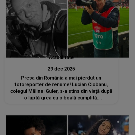
Actualitate
29 dec 2025
Presa din România a mai pierdut un
fotoreporter de renume! Lucian Ciobanu,
colegul Mălinei Guler, s-a stins din viață după
o luptă grea cu o boală cumplită:
„Deznodământul fulgerător al suferinței lui ne
amintește cât suntem de fragili și de
trecători”