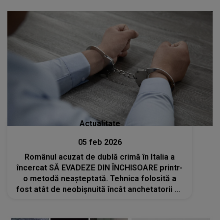
Actualitate
05 feb 2026
Românul acuzat de dublă crimă în Italia a
încercat SĂ EVADEZE DIN ÎNCHISOARE printr-
o metodă neașteptată. Tehnica folosită a
fost atât de neobișnuită încât anchetatorii au
rămas șocați: " Ne întrebăm, de fapt, cum un
prizonier care..."