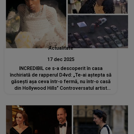
Actualitate
17 dec 2025
INCREDIBIL ce s-a descoperit în casa
închiriată de rapperul D4vd: „Te-ai aștepta să
găsești așa ceva într-o fermă, nu într-o casă
din Hollywood Hills” Controversatul artist
este considerat suspect în cazul morții lui
Celeste Rivas