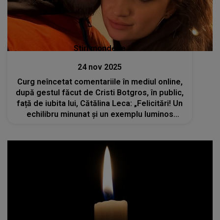
Stiri mondene
24 nov 2025
Curg neîncetat comentariile în mediul online,
după gestul făcut de Cristi Botgros, în public,
față de iubita lui, Cătălina Leca: „Felicitări! Un
echilibru minunat și un exemplu luminos
pentru noua generație!”