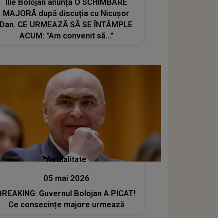
Ilie Bolojan anunță O SCHIMBARE
MAJORĂ după discuția cu Nicușor
Dan. CE URMEAZĂ SĂ SE ÎNTÂMPLE
ACUM: "Am convenit să..."
Actualitate
05 mai 2026
BREAKING: Guvernul Bolojan A PICAT!
Ce consecințe majore urmează