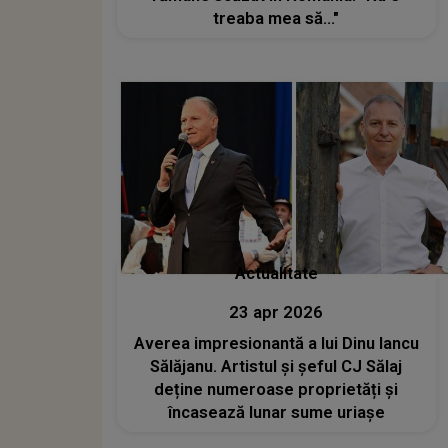
treaba mea să..."
Actualitate
23 apr 2026
Averea impresionantă a lui Dinu Iancu
Sălăjanu. Artistul și șeful CJ Sălaj
deține numeroase proprietăți și
încasează lunar sume uriașe