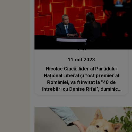
Stiri
11 oct 2023
Nicolae Ciucă, lider al Partidului
Național Liberal și fost premier al
României, va fi invitat la "40 de
întrebări cu Denise Rifai", duminica
aceasta, de la ora 22:30, la Kanal D