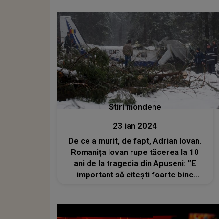
Stiri mondene
23 ian 2024
De ce a murit, de fapt, Adrian Iovan.
Romanița Iovan rupe tăcerea la 10
ani de la tragedia din Apuseni: ”E
important să citești foarte bine
certificatul de deces”