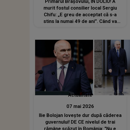
Primarul Brașovului, ÎN DOLIU! A
murit fostul consilier local Sergiu
Chifu: „E greu de acceptat că s-a
stins la numai 49 de ani”. Când va
avea loc înmormântarea?
Actualitate
07 mai 2026
Ilie Bolojan lovește dur după căderea
guvernului! DE CE nivelul de trai
rămâne scăzut în România: "Nu e