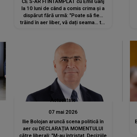
CE S-AR FI ÎNTÂMPLAT cu Emil Gânj
la 10 luni de când a comis crima și a
dispărut fără urmă: "Poate să fie…
trăind în aer liber, vă dați seama… tot
felul de..."
Actualitate
07 mai 2026
Ilie Bolojan aruncă scena politică în
aer cu DECLARAȚIA MOMENTULUI
către liberali: "M-au întristat. Deciziile