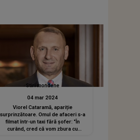
Stiri mondene
04 mar 2024
Viorel Cataramă, apariție
surprinzătoare. Omul de afaceri s-a
filmat într-un taxi fără șofer: "În
curând, cred că vom zbura cu
avioane fără piloți"