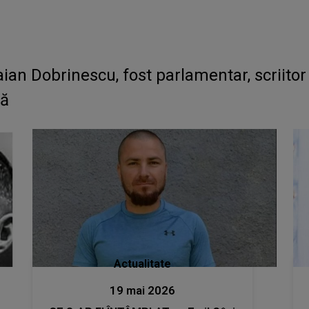
n Dobrinescu, fost parlamentar, scriitor ș
să
Actualitate
19 mai 2026