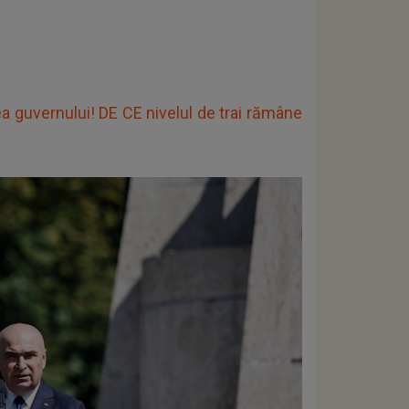
ea guvernului! DE CE nivelul de trai rămâne