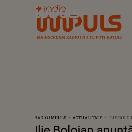
Radio Impuls
RADIO IMPULS
ACTUALITATE
ILIE BOLO
SCHIMBAR
Ilie Bolojan anunț
DUPĂ DISC