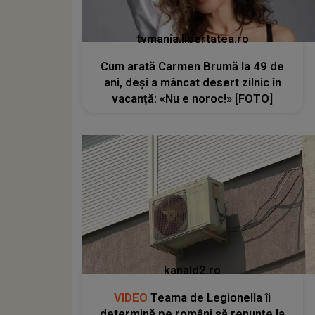
tvmania.libertatea.ro
Cum arată Carmen Brumă la 49 de
ani, deși a mâncat desert zilnic în
vacanță: «Nu e noroc!» [FOTO]
kanald2.ro
VIDEO
Teama de Legionella îi
determină pe români să renunțe la