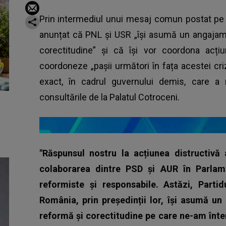
Prin intermediul unui mesaj comun postat pe F
anunțat că PNL și USR „își asumă un angajame
corectitudine” și că își vor coordona acți
coordoneze „pașii următori în fața acestei crize
exact, în cadrul guvernului demis, care a r
consultările de la Palatul Cotroceni.
"Răspunsul nostru la acțiunea distructivă
colaborarea dintre PSD și AUR în Parlame
reformiste și responsabile. Astăzi, Partid
România, prin președinții lor, își asumă u
reformă și corectitudine pe care ne-am înt