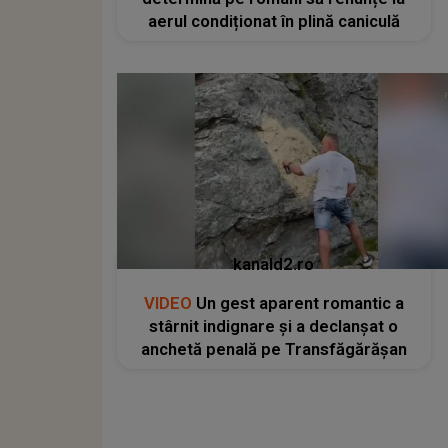
aerul condiționat în plină caniculă
kanald2.ro
VIDEO
Un gest aparent romantic a
stârnit indignare și a declanșat o
anchetă penală pe Transfăgărășan