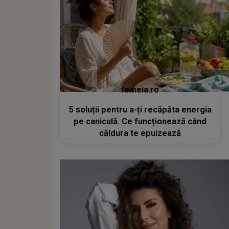
femeia.ro
5 soluții pentru a-ți recăpăta energia
pe caniculă. Ce funcționează când
căldura te epuizează