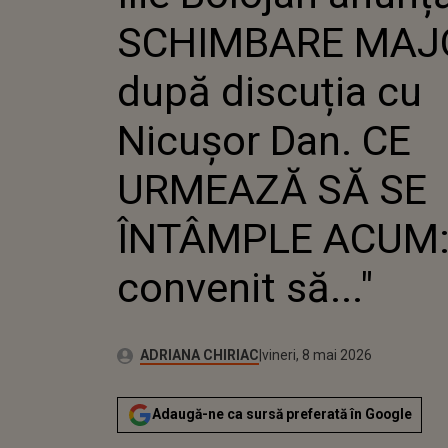
NICUȘOR D
SCHIMBARE MAJ
URMEAZĂ S
ÎNTÂMPLE 
CONVENIT S
după discuția cu
Nicușor Dan. CE
URMEAZĂ SĂ SE
ÎNTÂMPLE ACUM:
convenit să..."
Publicat:
Autor:
vineri, 8 mai 2026
Actualizat:
ADRIANA CHIRIAC
vineri, 8 mai 2026
Adaugă-ne ca sursă preferată în Google