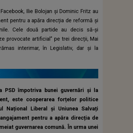
acebook, Ilie Bolojan și Dominic Fritz au
nt pentru a apăra direcția de reformă și
unile. Cele două partide au decis să-și
 provocate artificial” pe trei direcții, Mai
ămas interimar, în Legislativ, dar și la
 a PSD împotriva bunei guvernări și la
nt, este cooperarea forțelor politice
ul Național Liberal și Uniunea Salvați
n angajament pentru a apăra direcția de
emeiat guvernarea comună. În urma unei