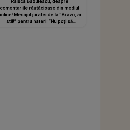
Raluca Bădulescu, despre
comentariile răutăcioase din mediul
online! Mesajul juratei de la ”Bravo, ai
stil!” pentru hateri: ”Nu poți să
schimbi percepția tuturor”