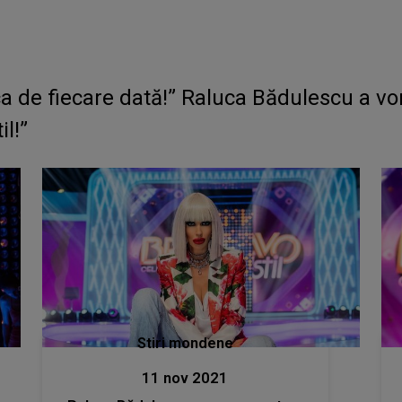
ca de fiecare dată!” Raluca Bădulescu a vo
l!”
Stiri mondene
11 nov 2021