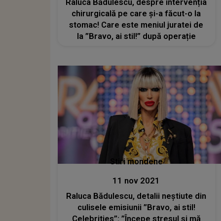
Raluca Bădulescu, despre intervenția
chirurgicală pe care și-a făcut-o la
stomac! Care este meniul juratei de
la ”Bravo, ai stil!” după operație
Stiri mondene
11 nov 2021
Raluca Bădulescu, detalii neștiute din
culisele emisiunii ”Bravo, ai stil!
Celebrities”: ”Începe stresul și mă