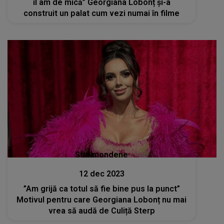
îl am de mică” Georgiana Lobonț și-a
construit un palat cum vezi numai în filme
Stiri mondene
12 dec 2023
”Am grijă ca totul să fie bine pus la punct”
Motivul pentru care Georgiana Lobonț nu mai
vrea să audă de Culiță Sterp