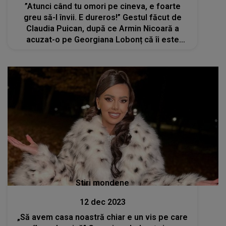
”Atunci când tu omori pe cineva, e foarte
greu să-l învii. E dureros!” Gestul făcut de
Claudia Puican, după ce Armin Nicoară a
acuzat-o pe Georgiana Lobonț că îi este
datoare
Stiri mondene
12 dec 2023
„Să avem casa noastră chiar e un vis pe care