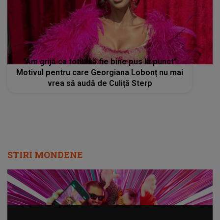
”Am grijă ca totul să fie bine pus la punct”
Motivul pentru care Georgiana Lobonț nu mai
vrea să audă de Culiță Sterp
STIRI MONDENE