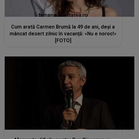
tvmania.libertatea.ro
Cum arată Carmen Brumă la 49 de ani, deși a
mâncat desert zilnic în vacanță: «Nu e noroc!»
[FOTO]
kanald2.ro