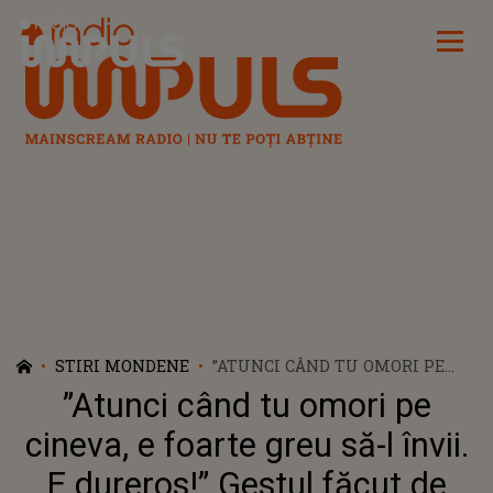
Radio Impuls
STIRI MONDENE
”ATUNCI CÂND TU OMORI PE
CINEVA, E FOARTE GREU SĂ-L
”Atunci când tu omori pe
ÎNVII. E DUREROS!” GESTUL
FĂCUT DE CLAUDIA PUICAN,
cineva, e foarte greu să-l învii.
DUPĂ CE ARMIN NICOARĂ A
E dureros!” Gestul făcut de
ACUZAT-O PE GEORGIANA