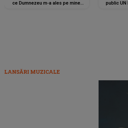
ce Dumnezeu m-a ales pe mine.
public UN
Am cancer la sân, am intrat în
"Nu știu ce
metastază...”
LANSĂRI MUZICALE