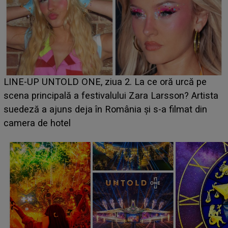
Ce a dezvăluit noua concurentă din "Casa Iubirii" l-
luat prin surprindere pe Emanuel. CINE ESTE
sta
BĂIATUL VIZAT de Alexandra?! Aflându-se în fața
faptului împlinit, A RECUNOSCUT IMEDIAT: "Am
avut..."