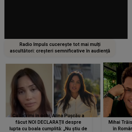
Radio Impuls cucerește tot mai mulți
ascultători: creșteri semnificative în audiență
Cu lacrimi în ochi, Alina Pușcău a
REVEDERE
făcut NOI DECLARAȚII despre
Mihai Trăis
lupta cu boala cumplită: „Nu știu de
în Români