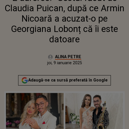
LOBONȚ CĂ ÎI ESTE DATOARE
Claudia Puican, după ce Armin
Nicoară a acuzat-o pe
Georgiana Lobonț că îi este
datoare
Autor:
ALINA PETRE
Publicat:
marți, 9 ianuarie 2024
Actualizat:
joi, 9 ianuarie 2025
Adaugă-ne ca sursă preferată în Google