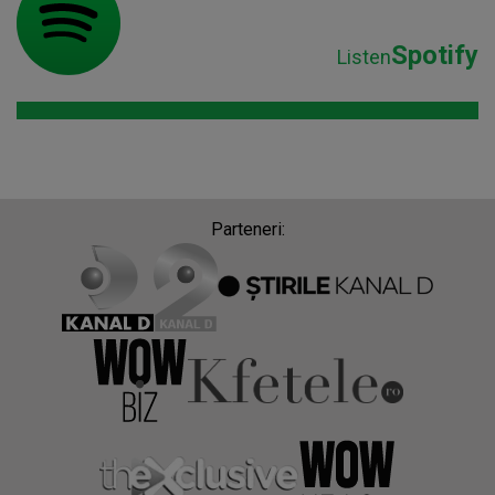
Spotify
Listen
Parteneri: