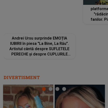
Andrei Ursu surprinde EMOȚIA
"Petal"
IUBIRII în piesa "La Bine, La Rău".
platforme
Artistul cântă despre SUFLETELE
"rădăci
PERECHE și despre CUPLURILE
fanilor. 
care aleg să meargă împreună pe
Arian
același drum, INDIFERENT DE CE LE
ascultă
REZERVĂ VIAȚA
DIVERTISMENT