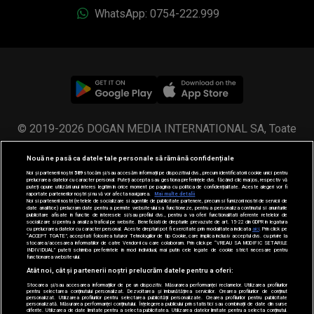
WhatsApp: 0754-222.999
© 2019-2026 DOGAN MEDIA INTERNATIONAL SA, Toate
drepturile rezervate.
Nouă ne pasă ca datele tale personale să rămână confidențiale
Noi și partenerii noștri
589
stocăm și/sau accesăm informații pe dispozitivul dvs., precum identificatorii cookie unici pentru
prelucrarea datelor cu caracter personal. Puteți accepta sau gestiona preferințele dvs. făcând clic mai jos, respectiv vă
puteți opune utilizării unui interes legitim în orice moment pe pagina cu politica de confidențialitate. Aceste alegeri vor fi
raportate partenerilor noștri și nu vă vor afecta navigarea.
Mai multe detalii
Noi si partenerii nostri (retelele de socializare si agentiile de publicitate partenere, precum si furnizorii nostri de servicii de
date analitice) prelucram date pentru a permite website-ului sa functioneze, pentru a personaliza continutul si anunturile
publicitare afisate in functie de interesele si/sau profilul dvs., pentru a va oferi functionalitati aferente retelelor de
socializare si pentru a analiza traficul pe website. Beneficiati de drepturile prevazute de art. 15-22 din GDPR in legatura
cu prelucrarea datelor cu caracter personal. Aceste drepturi pot fi exercitate prin modalitatea indicata
aici
. Prin click pe
“ACCEPT TOATE”, acceptati folosirea tuturor Tehnologiilor de tip Cookie, care implica inclusiv acceptul dvs. cu privire la
stocarea/accesarea informatiilor de catre Vendor-ii cu care colaboram. Prin click pe “VREAU SA MODIFIC SETARILE
INDIVIDUAL” puteti schimba preferintele in mod individual, mai putin cele legate de cookie strict necesare pentru
functionarea website-ului.
Atât noi, cât și partenerii noștri prelucrăm datele pentru a oferi:
Stocarea și/sau accesarea informațiilor de pe un dispozitiv. Măsurarea performanței reclamelor. Utilizarea profilurilor
pentru selectarea conținutului personalizat. Dezvoltarea și îmbunătățirea serviciilor. Crearea profilurilor de conținut
personalizat. Utilizarea profilurilor pentru selectarea publicității personalizate. Crearea profilurilor pentru publicitate
personalizată. Măsurarea performanței conținutului. Înțelegerea publicului prin statistici sau combinații de date din surse
diferite. Utilizarea de date limitate pentru a selecta publicitatea. Utilizarea datelor limitate pentru a selecta conținutul.