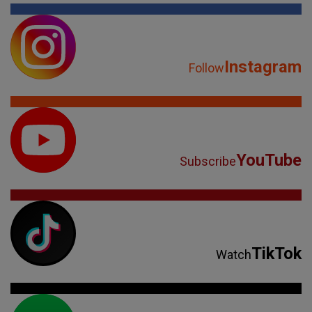
Instagram
Follow
YouTube
Subscribe
TikTok
Watch