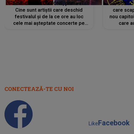
LINE-UP UNTOLD ONE, prima zi.
HOROSCOP 
Cine sunt artiștii care deschid
care scap
festivalul și de la ce ore au loc
nou capitol
cele mai așteptate concerte pe
care a
scena principală?
perioadă 
CONECTEAZĂ-TE CU NOI
Facebook
Like