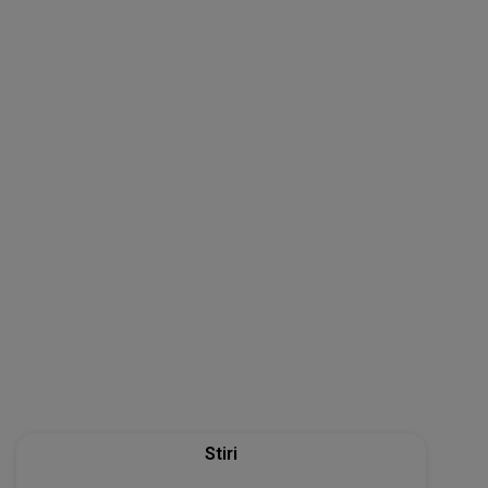
Stiri
27 iul 2022
Ce faci în weekend?! Evenimente pentru
perioada 29-31 iulie 2022 în București