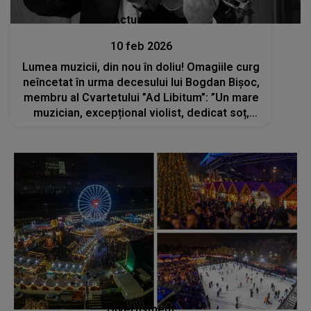
Actualitate
10 feb 2026
Lumea muzicii, din nou în doliu! Omagiile curg
neîncetat în urma decesului lui Bogdan Bișoc,
membru al Cvartetului ”Ad Libitum”: ”Un mare
muzician, excepțional violist, dedicat soț,
minunat tată”. Când va avea loc
înmormântarea artistului?
Divertisment