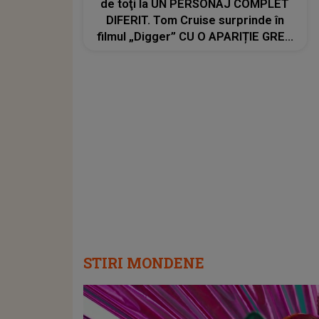
de toţi la UN PERSONAJ COMPLET
DIFERIT. Tom Cruise surprinde în
filmul „Digger” CU O APARIȚIE GREU
DE RECUNOSCUT. Look-ul schimbat
şi detaliile personajului au făcut ca
mulţi fani să privească de două ori
imaginile
STIRI MONDENE