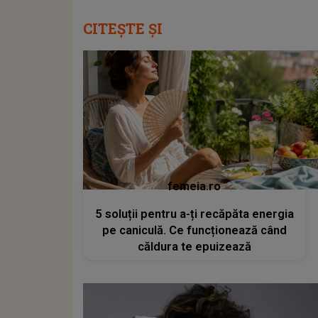
CITEȘTE ȘI
femeia.ro
5 soluții pentru a-ți recăpăta energia
pe caniculă. Ce funcționează când
căldura te epuizează