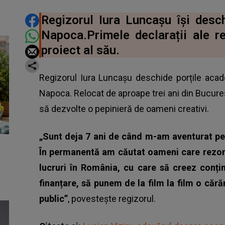
DISTRIBUIE ARTICOLUL
Regizorul Iura Luncașu își desch
Napoca.Primele declarații ale r
proiect al său.
Regizorul Iura Luncașu deschide porțile acad
Napoca. Relocat de aproape trei ani din Bucureș
să dezvolte o pepinieră de oameni creativi.
„Sunt deja 7 ani de când m-am aventurat pe
În permanentă am căutat oameni care rezon
lucruri în România, cu care să creez conți
finanțare, să punem de la film la film o că
public”
, povestește regizorul.