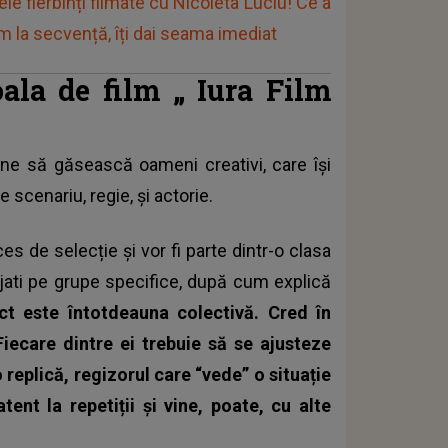
le fierbinți filmate cu Nicoleta Luciu! Ce a
m la secvență, îți dai seama imediat
oala de film „
Iura Film
pune să găsească oameni creativi, care își
e scenariu, regie, și actorie.
es de selecție și vor fi parte dintr-o clasa
tajati pe grupe specifice, după cum explică
ct este întotdeauna colectivă. Cred în
 Fiecare dintre ei trebuie să se ajusteze
 replică, regizorul care “vede” o situație
tent la repetiții și vine, poate, cu alte