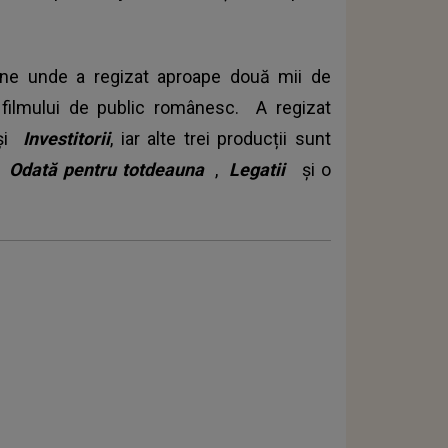
ziune unde a regizat aproape două mii de
t filmului de public românesc. A regizat
 și
Investitorii
, iar alte trei producții sunt
ă,
Odată pentru totdeauna
,
Legatii
și o