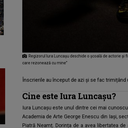
Regizorul Iura Luncașu deschide o școală de actorie și
care rezonează cu mine”
Înscrierile au început de azi și se fac trimițând
Cine este Iura Luncașu?
Iura Luncașu este unul dintre cei mai cunoscuți 
Academia de Arte George Enescu din Iași, secți
Piatră Neamț. Dorința de a avea libertatea de