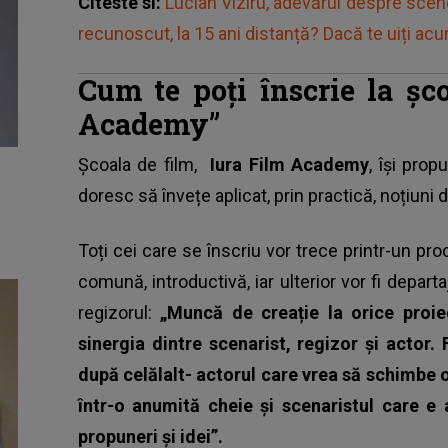
Citeste si:
Lucian Viziru, adevărul despre scene
recunoscut, la 15 ani distanță? Dacă te uiți acu
Cum te poți înscrie la șc
Academy”
Școala de film,
Iura Film Academy
, își pro
doresc să învețe aplicat, prin practică, noțiuni d
Toți cei care se înscriu vor trece printr-un proc
comună, introductivă, iar ulterior vor fi depar
regizorul:
„Muncă de creație la orice proie
sinergia dintre scenarist, regizor și actor.
după celălalt- actorul care vrea să schimbe o
într-o anumită cheie și scenaristul care e a
propuneri și idei”.