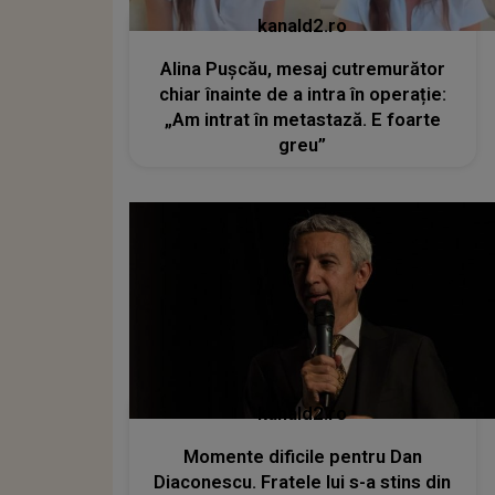
kanald2.ro
Alina Pușcău, mesaj cutremurător
chiar înainte de a intra în operație:
„Am intrat în metastază. E foarte
greu”
kanald2.ro
Momente dificile pentru Dan
Diaconescu. Fratele lui s-a stins din