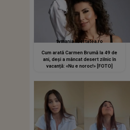
tvmania.libertatea.ro
Cum arată Carmen Brumă la 49 de
ani, deși a mâncat desert zilnic în
vacanță: «Nu e noroc!» [FOTO]