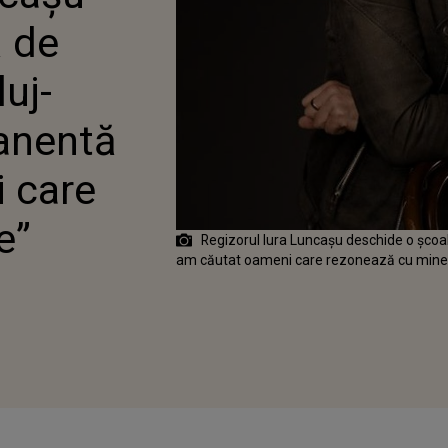
ONEAZĂ CU MINE”
ă de
luj-
anentă
 care
e”
Regizorul Iura Luncașu deschide o școal
am căutat oameni care rezonează cu mine