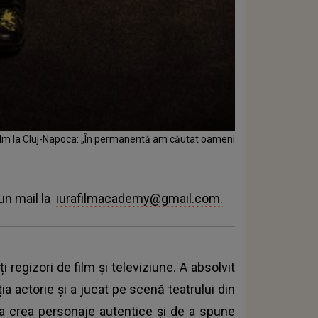
 film la Cluj-Napoca: „În permanentă am căutat oameni
 un mail la
iurafilmacademy@gmail.com
.
regizori de film și televiziune. A absolvit
a actorie și a jucat pe scenă teatrului din
 a crea personaje autentice și de a spune