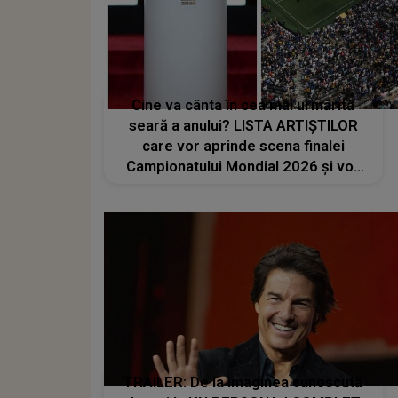
Cine va cânta în cea mai urmărită
seară a anului? LISTA ARTIȘTILOR
care vor aprinde scena finalei
Campionatului Mondial 2026 și vor
transforma SEARA TROFEULUI într-
un show de neuitat: "Ceremonia de
închidere va încheia..."
TRAILER: De la imaginea cunoscută