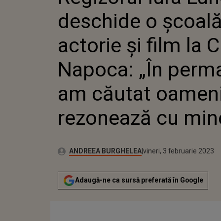
OAMENI CARE REZ
deschide o școal
actorie și film la C
Napoca: „În perm
am căutat oameni
rezonează cu min
Publicat:
Autor:
joi, 3 februarie 2022
Actualizat:
ANDREEA BURGHELEA
vineri, 3 februarie 2023
Adaugă-ne ca sursă preferată în Google