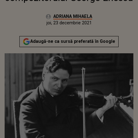
Autor:
ADRIANA MIHAELA
Publicat:
joi, 23 decembrie 2021
Actualizat:
joi, 23 decembrie 2021
Adaugă-ne ca sursă preferată în Google