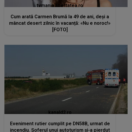
tvmania.libertatea.ro
Cum arată Carmen Brumă la 49 de ani, deși a
mâncat desert zilnic în vacanță: «Nu e noroc!»
[FOTO]
kanald2.ro
Eveniment rutier cumplit pe DN58B, urmat de
incendiu. Șoferul unui autoturism și-a pierdut