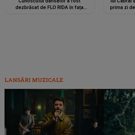
Cunoscutul dansator a fost
lui Cabral a
dezbrăcat de FLO RIDA în fața
prima zi d
tuturor: „Mi-a dat hainele lui. Ce s-a
strălu
întâmplat mai exact...”
încre
LANSĂRI MUZICALE