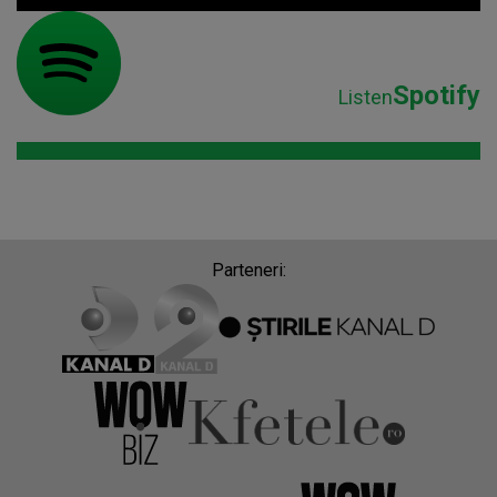
Spotify
Listen
Parteneri: