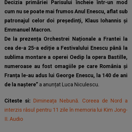
Decizia primăriei Parisului încheie într-un mod
cum nu se poate mai frumos Anul Enescu, aflat sub
patronajul celor doi președinți, Klaus Iohannis și
Emmanuel Macron.
De la prezența Orchestrei Naționale a Frantei la
cea de-a 25-a ediție a Festivalului Enescu până la
sublima montare a operei Oedip la opera Bastille,
numeroase au fost omagiile pe care România și
Franța le-au adus lui George Enescu, la 140 de ani
de la naștere”
a anunțat Luca Niculescu.
Citeste si:
Dimineața Nebună. Coreea de Nord a
interzis râsul pentru 11 zile în memoria lui Kim Jong-
II. Audio