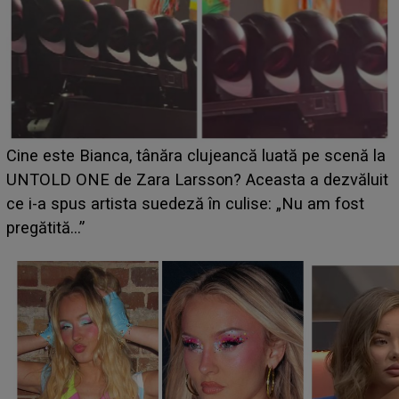
HOROSCOP 11 august 2026. Marte intră în Rac și
aduce tensiuni uriașe pentru o zodie! Conflictele
t
izbucnesc din senin în jurul ei, iar o situație dificilă
scapă de sub control