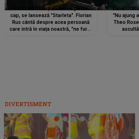
Când IUBIREA îți dă lumea peste
Când DORUL
cap, se lansează "Starleta". Florian
"Nu ajung 
Rus cântă despre acea persoană
Theo Rose 
care intră în viața noastră, "ne fură"
ascultă
toate PRIVIRILE, toate GÂNDURILE,
REGĂSIRI
tot UNIVERSUL și fără să ne dăm
trece pr
seama, ajunge să fie motivul
"Pentru t
pentru care zâmbim
departe 
DIVERTISMENT