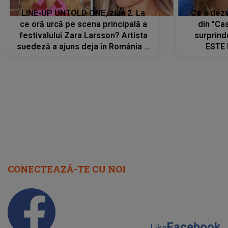
LINE-UP UNTOLD ONE, ziua 2. La
Ce a dezv
ce oră urcă pe scena principală a
din "Cas
festivalului Zara Larsson? Artista
surprind
suedeză a ajuns deja în România și
ESTE 
s-a filmat din camera de hotel
Alexandr
faptului 
IMED
CONECTEAZĂ-TE CU NOI
Facebook
Like