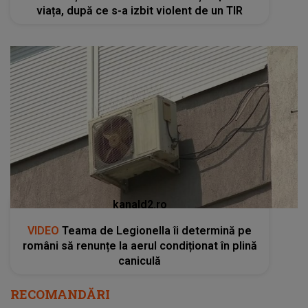
viața, după ce s-a izbit violent de un TIR
kanald2.ro
VIDEO
Teama de Legionella îi determină pe
români să renunțe la aerul condiționat în plină
caniculă
RECOMANDĂRI