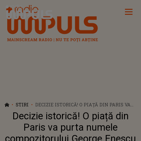
Radio Impuls
STIRI
DECIZIE ISTORICĂ! O PIAȚĂ DIN PARIS VA
PURTA NUMELE COMPOZITORULUI
Decizie istorică! O piață din
GEORGE ENESCU
Paris va purta numele
compozitorului George Enescu