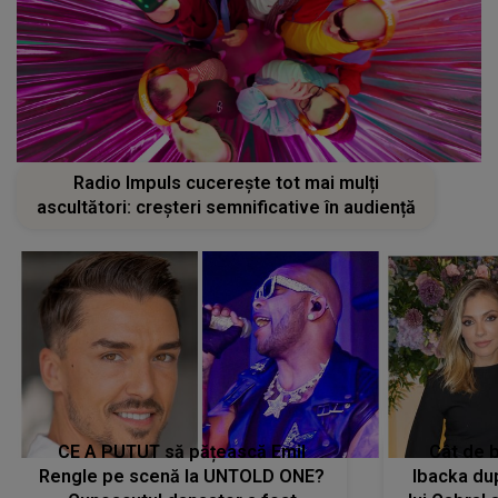
Radio Impuls cucerește tot mai mulți
ascultători: creșteri semnificative în audiență
CE A PUTUT să pățească Emil
Cât de b
Rengle pe scenă la UNTOLD ONE?
Ibacka dup