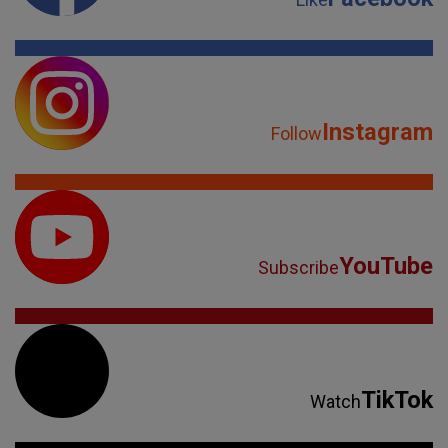
Instagram
Follow
YouTube
Subscribe
TikTok
Watch