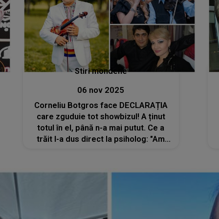
Stiri mondene
06 nov 2025
Corneliu Botgros face DECLARAȚIA
care zguduie tot showbizul! A ținut
totul în el, până n-a mai putut. Ce a
trăit l-a dus direct la psiholog: "Am
încercat să evit toate astea". Ce NU
s-a spus niciodată despre divorțul de
Adriana Ochișanu