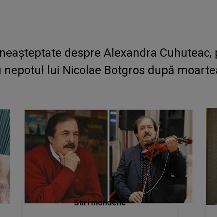
i neașteptate despre Alexandra Cuhuteac, pri
 cu nepotul lui Nicolae Botgros după moart
Stiri mondene