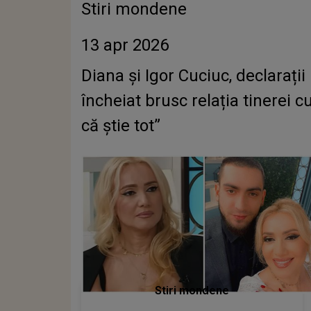
Stiri mondene
13 apr 2026
Diana și Igor Cuciuc, declarați
încheiat brusc relația tinerei
că știe tot”
Stiri mondene