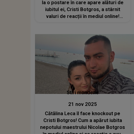
la o postare în care apare alături de
iubitul ei, Cristi Botgros, a stârnit
valuri de reacții în mediul online!
Acuzațiile extrem de grave care i-au
fost aduse lui Cristi Botgros nu pot fi
uitate nicicum de internauți:
Stiri mondene
21 nov 2025
Cătălina Leca îl face knockout pe
Cristi Botgros! Cum a apărut iubita
nepotului maestrului Nicolae Botgros