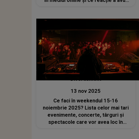
în mediul online și ce reacție a avut
tânărul instrumentist
Divertisment
13 nov 2025
Ce faci în weekendul 15-16
noiembrie 2025? Lista celor mai tari
evenimente, concerte, târguri și
spectacole care vor avea loc în
București