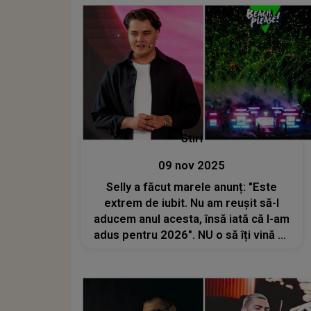
Stiri
09 nov 2025
Selly a făcut marele anunț: "Este
extrem de iubit. Nu am reușit să-l
aducem anul acesta, însă iată că l-am
adus pentru 2026". NU o să îți vină să
crezi cine este primul headliner
Beach Please confirmat