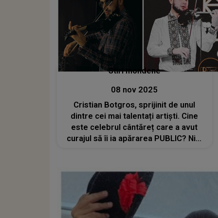
Stiri mondene
08 nov 2025
Cristian Botgros, sprijinit de unul
dintre cei mai talentați artiști. Cine
este celebrul cântăreț care a avut
curajul să îi ia apărarea PUBLIC? Nici
măcar nepotul lui Nicolae Botgros NU
SE AȘTEPTA să fie susținut de un
nume mare al scenei