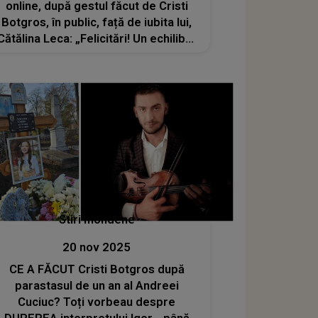
online, după gestul făcut de Cristi
Botgros, în public, față de iubita lui,
Cătălina Leca: „Felicitări! Un echilibru
minunat și un exemplu luminos pentru
noua generație!”
Stiri mondene
20 nov 2025
CE A FĂCUT Cristi Botgros după
parastasul de un an al Andreei
Cuciuc? Toți vorbeau despre