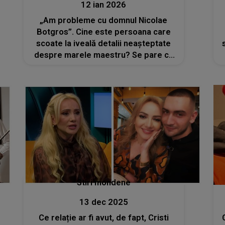
12 ian 2026
„Am probleme cu domnul Nicolae
Botgros”. Cine este persoana care
scoate la iveală detalii neașteptate
despre marele maestru? Se pare că
celebrul dirijor se supără și
reacționează imediat dacă nu este
inclus anual în topurile unei
cunoscute reviste
Stiri mondene
13 dec 2025
Ce relație ar fi avut, de fapt, Cristi