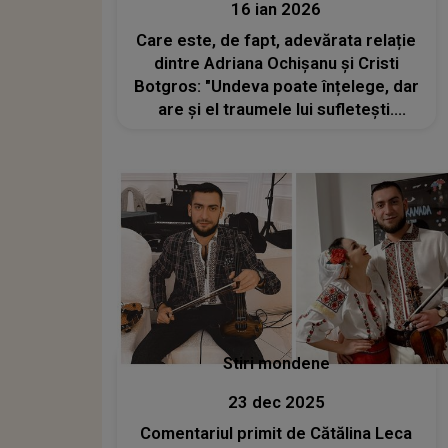
16 ian 2026
Care este, de fapt, adevărata relație
dintre Adriana Ochișanu și Cristi
Botgros: "Undeva poate înțelege, dar
are și el traumele lui sufletești.
Încerc de fiecare dată când am
ocazia să..."
Stiri mondene
23 dec 2025
Comentariul primit de Cătălina Leca