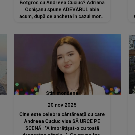
Botgros cu Andreea Cuciuc? Adriana
Ochișanu spune ADEVĂRUL abia
acum, după ce ancheta în cazul morții
fiicei lui Igor Cuciuc a fost reluată:
„Nu m-am gândit vreodată că în acest
scandal va fi implicat fiul meu”
Stiri mondene
20 nov 2025
Cine este celebra cântăreață cu care
Andreea Cuciuc visa SĂ URCE PE
SCENĂ : "A îmbrățișat-o cu toată