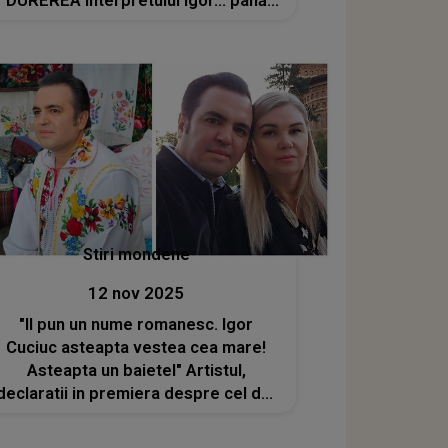
DUREREA interpretului Igor... până
când nepotul lui Nicolae Botgros a
arătat asta pe pagina sa de
Facebook
Stiri mondene
12 nov 2025
"II pun un nume romanesc. Igor
Cuciuc asteapta vestea cea mare!
Asteapta un baietel" Artistul,
declaratii in premiera despre cel de-
al doilea copil! Pierderea fiicei sale,
Andreea, a lăsat un gol imens în