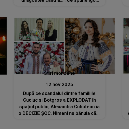
dragostea când a...". Ce spune Igor
Cuciuc despre visul neîmplinit al fiicei
sale? Fiecare cuvânt îți strânge inima
și te face să simți DUREREA din
suflet
Stiri mondene
12 nov 2025
După ce scandalul dintre familiile
Cuciuc și Botgros a EXPLODAT în
spațiul public, Alexandra Cuhuteac ia
o DECIZIE ȘOC. Nimeni nu bănuia că o
să se ajungă aici! Ce a putut să facă
fosta iubită a lui Cristi Botgros