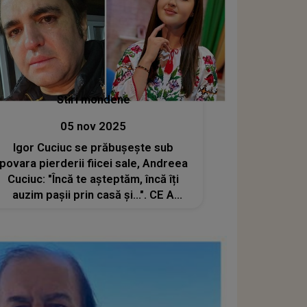
Stiri mondene
05 nov 2025
Igor Cuciuc se prăbușește sub
povara pierderii fiicei sale, Andreea
Cuciuc: "Încă te așteptăm, încă îți
auzim pașii prin casă și...". CE A
FĂCUT interpretul în urmă cu câteva
momente zdrobește inimile tuturor.
NU vei putea să privești fără să
plângi