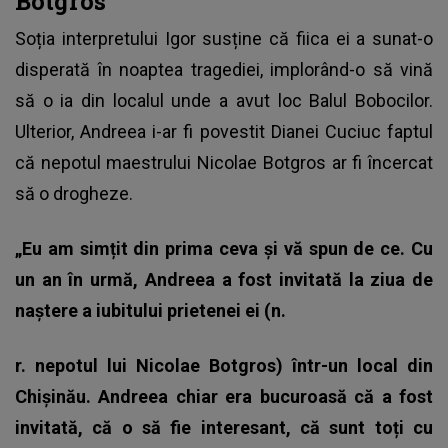
Botgros
Soția interpretului Igor
susține că fiica ei a sunat-o
disperată în noaptea tragediei, implorând-o să vină
să o ia din localul unde a avut loc Balul Bobocilor.
Ulterior, Andreea i-ar fi povestit Dianei Cuciuc faptul
că nepotul maestrului Nicolae Botgros ar fi încercat
să o drogheze.
„Eu am simțit din prima ceva și vă spun de ce. Cu
un an în urmă, Andreea a fost invitată la ziua de
naștere a iubitului prietenei ei (n.
r. nepotul lui Nicolae Botgros) într-un local din
Chișinău. Andreea chiar era bucuroasă că a fost
invitată, că o să fie interesant, că sunt toți cu