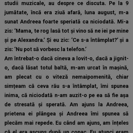
studii muzicale, au despre ce discuta. Pe la 9
jumătate, încă era ziuă afară, luna august, m-a
sunat Andreea foarte speriată ca niciodată. Mi-a
zis: ‘Mama, te rog lasă tot și vino să ne iei pe mine
și pe Alexandra.’ Și eu zic: ‘Ce s-a întâmplat?’ și a
zis: ‘Nu pot să vorbesc la telefon.’
Am întrebat-o dacă cineva a lovit-o, dacă a jignit-
o, dacă lăsat totul baltă, m-am urcat în mașină,
am plecat cu o viteză nemaipomenită, chiar
simțeam că ceva rău s-a întâmplat, îmi spunea
inima, că niciodată n-am auzit-o pe ea să fie așa
de stresată și sperată. Am ajuns la Andreea,
prietena ei plângea și Andreea îmi spunea să
plecăm mai repede. Eu când am ajuns, am înțeles
că el era ascuns după un copac. Eu atunci eram