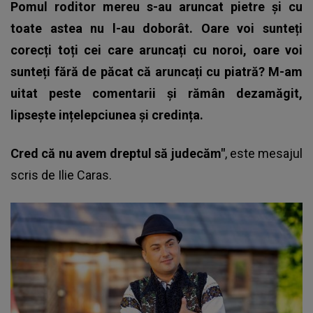
Pomul roditor mereu s-au aruncat pietre și cu
toate astea nu l-au doborât. Oare voi sunteți
corecți toți cei care aruncați cu noroi, oare voi
sunteți fără de păcat că aruncați cu piatră? M-am
uitat peste comentarii și rămân dezamăgit,
lipsește ințelepciunea și credința.
Cred că nu avem dreptul să judecăm"
, este mesajul
scris de Ilie Caras.