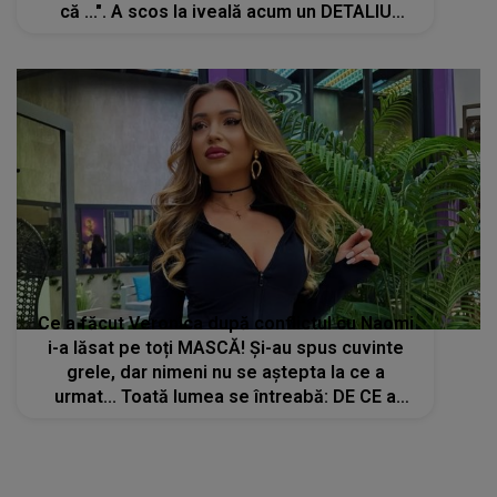
că ...". A scos la iveală acum un DETALIU
NEAȘTEPTAT despre fostul soț. Mulți nu
înțeleg de ce nu a recunoscut până acum
Ce a făcut Veronica după conflictul cu Naomi
i-a lăsat pe toți MASCĂ! Și-au spus cuvinte
grele, dar nimeni nu se aștepta la ce a
urmat... Toată lumea se întreabă: DE CE a
făcut concurenta din Casa Iubirii așa ceva?
Reacțiile curg fără oprire