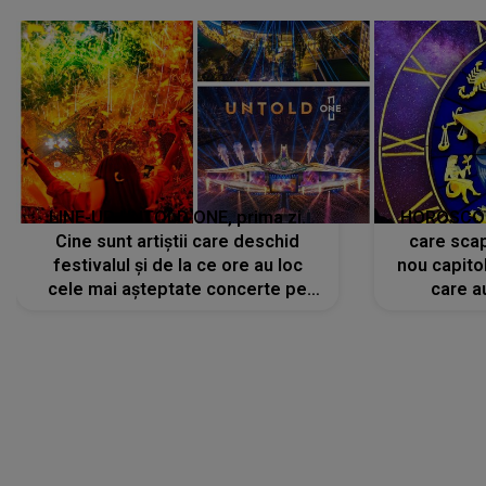
avut..."
LINE-UP UNTOLD ONE, prima zi.
HOROSCOP 
Cine sunt artiștii care deschid
care scap
festivalul și de la ce ore au loc
nou capitol
cele mai așteptate concerte pe
care a
scena principală?
perioadă 