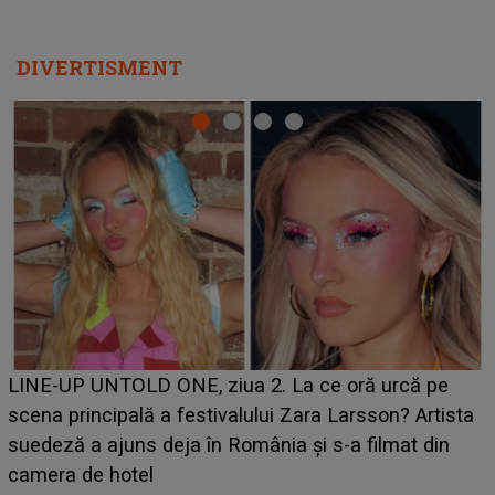
DIVERTISMENT
Ce a dezvăluit noua concurentă din "Casa Iubirii" l-a
luat prin surprindere pe Emanuel. CINE ESTE
BĂIATUL VIZAT de Alexandra?! Aflându-se în fața
faptului împlinit, A RECUNOSCUT IMEDIAT: "Am