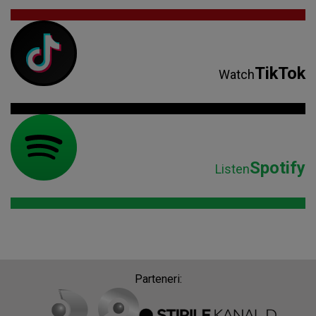
TikTok
Watch
Spotify
Listen
Parteneri: