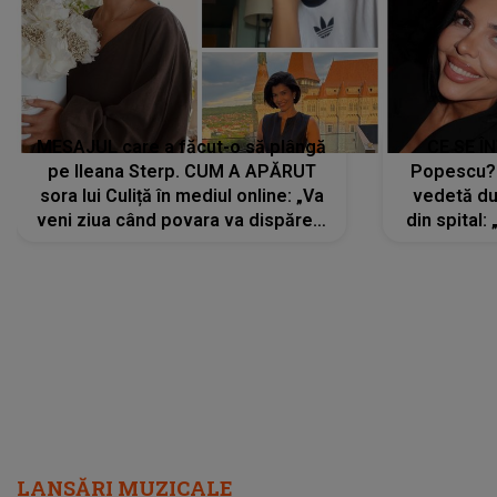
MESAJUL care a făcut-o să plângă
CE SE Î
pe Ileana Sterp. CUM A APĂRUT
Popescu?
sora lui Culiță în mediul online: „Va
vedetă du
veni ziua când povara va dispărea,
din spital:
iar lacrimile...”
LANSĂRI MUZICALE