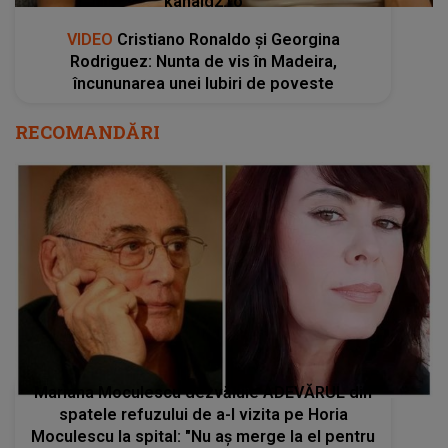
kanald2.ro
VIDEO
Cristiano Ronaldo și Georgina
Rodriguez: Nunta de vis în Madeira,
încununarea unei Iubiri de poveste
RECOMANDĂRI
Mariana Moculescu dezvăluie ADEVĂRUL din
spatele refuzului de a-l vizita pe Horia
Moculescu la spital: "Nu aș merge la el pentru