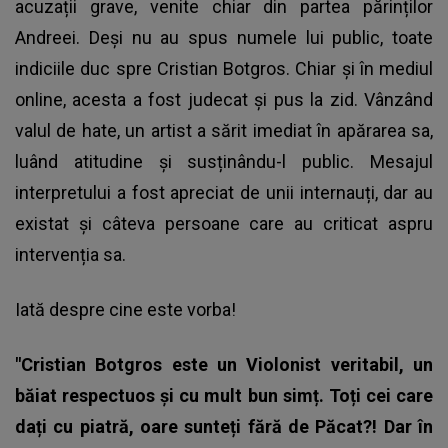
acuzații grave, venite chiar din partea părinților
Andreei. Deși nu au spus numele lui public, toate
indiciile duc spre Cristian Botgros. Chiar și în mediul
online, acesta a fost judecat și pus la zid. Vânzând
valul de hate, un artist a sărit imediat în apărarea sa,
luând atitudine și susținându-l public. Mesajul
interpretului a fost apreciat de unii internauți, dar au
existat și câteva persoane care au criticat aspru
intervenția sa.
Iată despre cine este vorba!
"Cristian Botgros este un Violonist veritabil, un
băiat respectuos și cu mult bun simț. Toți cei care
dați cu piatră, oare sunteți fără de Păcat?! Dar în