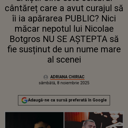
MĂCAR NEPOTUL LUI NICOLAE
cântăreț care a avut curajul să
BOTGROS NU SE AȘTEPTA SĂ
FIE SUSȚINUT DE UN NUME
îi ia apărarea PUBLIC? Nici
MARE AL SCENEI
măcar nepotul lui Nicolae
Botgros NU SE AȘTEPTA să
fie susținut de un nume mare
al scenei
Autor:
ADRIANA CHIRIAC
Publicat:
sâmbătă, 8 noiembrie 2025
Actualizat:
sâmbătă, 8 noiembrie 2025
Adaugă-ne ca sursă preferată în Google