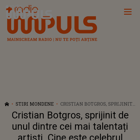
Radio Impuls
STIRI MONDENE
CRISTIAN BOTGROS, SPRIJINIT
DE UNUL DINTRE CEI MAI
Cristian Botgros, sprijinit de
TALENTAȚI ARTIȘTI. CINE ESTE
CELEBRUL CÂNTĂREȚ CARE A
unul dintre cei mai talentați
AVUT CURAJUL SĂ ÎI IA
artiști. Cine este celebrul
APĂRAREA PUBLIC? NICI