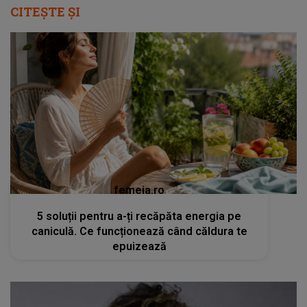
CITEȘTE ȘI
femeia.ro
5 soluții pentru a-ți recăpăta energia pe
caniculă. Ce funcționează când căldura te
epuizează