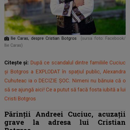
Ilie Caras, despre Cristian Botgros
(sursa foto: Facebook/
Ilie Caras)
Citește și:
După ce scandalul dintre familiile Cuciuc
și Botgros a EXPLODAT în spațiul public, Alexandra
Cuhuteac ia o DECIZIE ȘOC. Nimeni nu bănuia că o
să se ajungă aici! Ce a putut să facă fosta iubită a lui
Cristi Botgros
Părinții Andreei Cuciuc, acuzații
grave la adresa lui Cristian