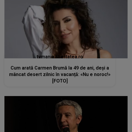
tvmania.libertatea.ro
Cum arată Carmen Brumă la 49 de ani, deși a
mâncat desert zilnic în vacanță: «Nu e noroc!»
[FOTO]