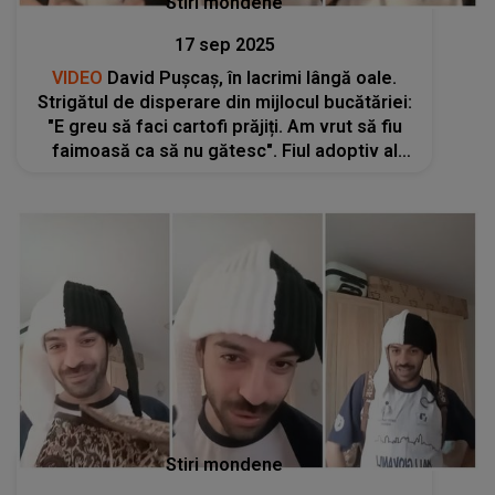
Stiri mondene
17 sep 2025
VIDEO
David Pușcaș, în lacrimi lângă oale.
Strigătul de disperare din mijlocul bucătăriei:
"E greu să faci cartofi prăjiți. Am vrut să fiu
faimoasă ca să nu gătesc". Fiul adoptiv al
Luminiței Anghel credea că faima îl va salva.
Ce a pățit în fața aragazul
Stiri mondene