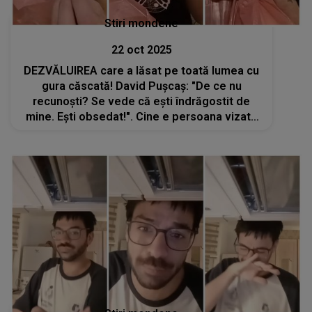
Stiri mondene
22 oct 2025
DEZVĂLUIREA care a lăsat pe toată lumea cu
gura căscată! David Pușcaș: "De ce nu
recunoști? Se vede că ești îndrăgostit de
mine. Ești obsedat!". Cine e persoana vizată
de fiul adoptiv al Luminiței Anghel: "Vreau să
spun public că..."