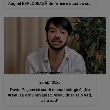
Anghel EXPLODEAZĂ de fericire după ce și-a
cumpărat geanta visurilor sale
Stiri mondene
25 apr 2025
David Pușcaș își caută mama biologică: „Nu
vreau să o învinovățesc. Vreau doar să o văd,
să o aud”