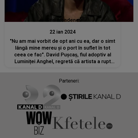
Stiri mondene
22 ian 2024
"Nu am mai vorbit de opt ani cu ea, dar o simt
lângă mine mereu și o port în suflet în tot
ceea ce fac". David Pușcaș, fiul adoptiv al
Luminiței Anghel, regretă că artista a rupt
legătura cu el. Ce s-a ales de tânăr
Parteneri: