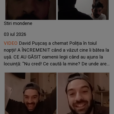
Stiri mondene
03 iul 2026
VIDEO
David Pușcaș a chemat Poliția în toiul
nopții! A ÎNCREMENIT când a văzut cine îi bătea la
ușă. CE AU GĂSIT oamenii legii când au ajuns la
locuință: "Nu cred! Ce caută la mine? De unde are
adresa? Îi fac plângere, o să..."