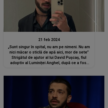
Stiri mondene
21 feb 2024
„Sunt singur în spital, nu am pe nimeni. Nu am
nici măcar o sticlă de apă aici, mor de sete”
Strigătul de ajutor al lui David Pușcaș, fiul
adoptiv al Luminiței Anghel, după ce a fost
operat de urgență