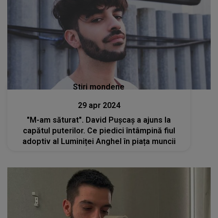
Stiri mondene
29 apr 2024
"M-am săturat". David Pușcaș a ajuns la
capătul puterilor. Ce piedici întâmpină fiul
adoptiv al Luminiței Anghel în piața muncii