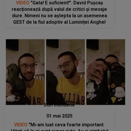
VIDEO
"Gata! E suficient!". David Pușcaș
reacționează după valul de critici și mesaje
dure. Nimeni nu se aștepta la un asemenea
GEST de la fiul adoptiv al Luminiței Anghel
Stiri mondene
01 mai 2025
VIDEO
"Mi-am luat ceva foarte important.