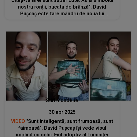
Uitați-vă la ei sunt super cute. Au și simbolul
nostru ronții, bucata de brânză". David
Pușcaș este tare mândru de noua lui
achiziție. Fiul adoptiv al Luminiței Anghel, sub
lupa internauților: "La muncă cu tine"
Stiri mondene
30 apr 2025
VIDEO
"Sunt inteligentă, sunt frumoasă, sunt
faimoasă". David Pușcaș își vede visul
împlinit cu ochii. Fiul adoptiv al Luminiței