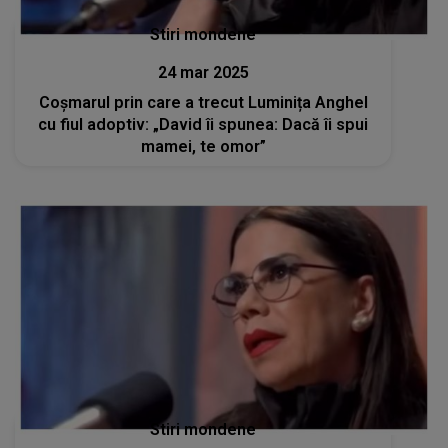
Stiri mondene
24 mar 2025
Coșmarul prin care a trecut Luminița Anghel
cu fiul adoptiv: „David îi spunea: Dacă îi spui
mamei, te omor”
Stiri mondene