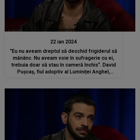
Stiri mondene
22 ian 2024
"Eu nu aveam dreptul să deschid frigiderul să
mănânc. Nu aveam voie în sufragerie cu ei,
trebuia doar să stau în cameră închis”. David
Pușcaș, fiul adoptiv al Luminiței Anghel,
despre calvarul trăit