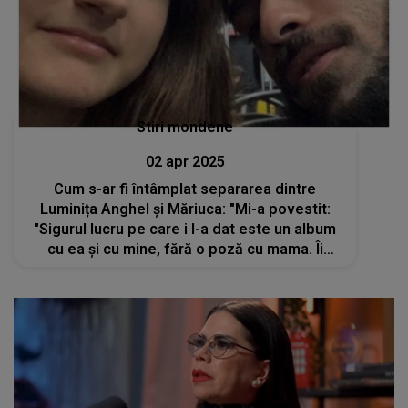
Stiri mondene
02 apr 2025
Cum s-ar fi întâmplat separarea dintre
Luminița Anghel și Măriuca: "Mi-a povestit:
"Sigurul lucru pe care i l-a dat este un album
cu ea și cu mine, fără o poză cu mama. Îi
spune în prezent, mama Luminița, ți se pare
normal?"