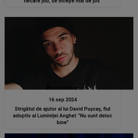
fiecare job, se începe mai de jos"
Stiri mondene
16 sep 2024
Strigătul de ajutor al lui David Pușcaș, fiul
adoptiv al Luminiței Anghel: ”Nu sunt deloc
bine”