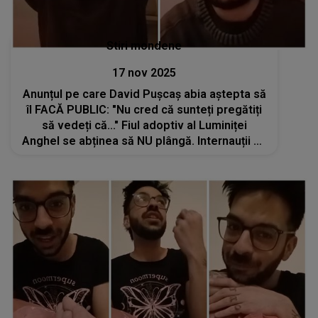
Stiri mondene
17 nov 2025
Anunțul pe care David Pușcaș abia aștepta să
îl FACĂ PUBLIC: "Nu cred că sunteți pregătiți
să vedeți că..." Fiul adoptiv al Luminiței
Anghel se abținea să NU plângă. Internauții au
rămas cu sprâncenele ridicate și gura
căscată: "Bravo!"