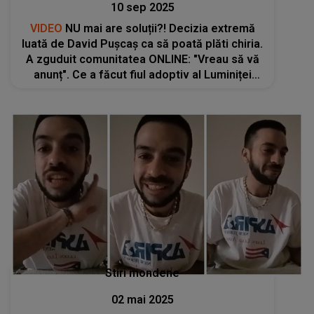
10 sep 2025
VIDEO
NU mai are soluții?! Decizia extremă
luată de David Pușcaș ca să poată plăti chiria.
A zguduit comunitatea ONLINE: "Vreau să vă
anunț". Ce a făcut fiul adoptiv al Luminiței
Anghel ca să nu fie dat afară
Stiri mondene
02 mai 2025