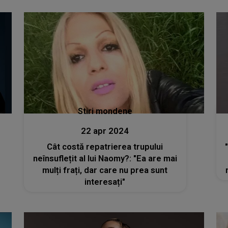
Stiri mondene
22 apr 2024
Cât costă repatrierea trupului
neînsuflețit al lui Naomy?: "Ea are mai
mulți frați, dar care nu prea sunt
interesați"