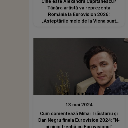
Cine este Alexandra Căpitănescu?
Tânăra artistă va reprezenta
România la Eurovision 2026:
„Așteptările mele de la Viena sunt
destul de mari. Vrem să ne ducem
cât mai departe, să ne facem auziți”.
Ea a studiat fizica și a câștigat un
concurs de talente
Stiri mondene
13 mai 2024
Cum comentează Mihai Trăistariu și
Dan Negru finala Eurovision 2024: "N-
ai nicio treabă cu Eurovisionul”