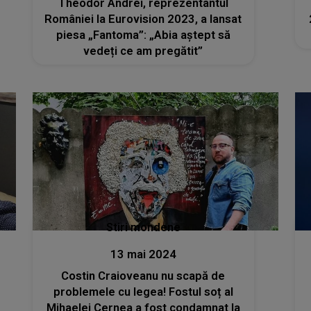
Theodor Andrei, reprezentantul
României la Eurovision 2023, a lansat
piesa „Fantoma”: „Abia aștept să
vedeți ce am pregătit”
Stiri mondene
13 mai 2024
Costin Craioveanu nu scapă de
problemele cu legea! Fostul soț al
Mihaelei Cernea a fost condamnat la