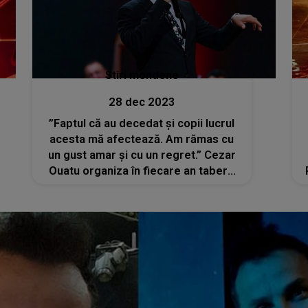
Stiri mondene
28 dec 2023
”Faptul că au decedat și copii lucrul
acesta mă afectează. Am rămas cu
un gust amar și cu un regret.” Cezar
Ouatu organiza în fiecare an tabere
cu copii la Ferma Dacilor