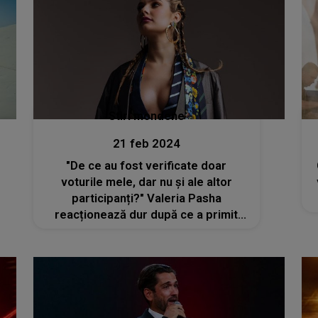
Stiri mondene
21 feb 2024
"De ce au fost verificate doar
voturile mele, dar nu și ale altor
participanți?" Valeria Pasha
reacționează dur după ce a primit
răspunsul la contestarea rezultatului
Selecției Naționale Eurovision 2024