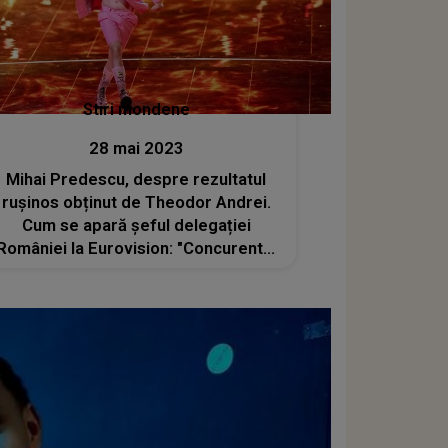
Stiri mondene
28 mai 2023
Mihai Predescu, despre rezultatul
rușinos obținut de Theodor Andrei.
Cum se apară șeful delegației
României la Eurovision: "Concurentul
nostru s-a prezentat onorabil pe
scenă și a reușit să atragă atenția
publicului"