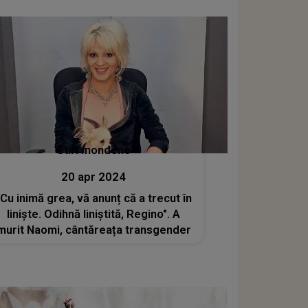
Stiri mondene
20 apr 2024
"Cu inimă grea, vă anunț că a trecut în
liniște. Odihnă liniștită, Regino". A
murit Naomi, cântăreața transgender