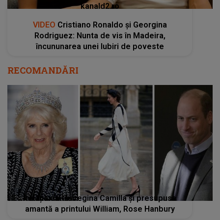
kanald2.ro
VIDEO
Cristiano Ronaldo și Georgina
Rodriguez: Nunta de vis în Madeira,
încununarea unei Iubiri de poveste
RECOMANDĂRI
Relația dintre regina Camilla și presupusa
amantă a printului William, Rose Hanbury