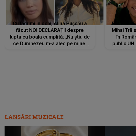
Cu lacrimi în ochi, Alina Pușcău a
REVEDERE
făcut NOI DECLARAȚII despre
Mihai Trăis
lupta cu boala cumplită: „Nu știu de
în Români
ce Dumnezeu m-a ales pe mine.
public UN
Am cancer la sân, am intrat în
"Nu știu ce
metastază...”
LANSĂRI MUZICALE