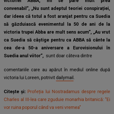
victoriei ABBA, mi se pare mult prea
convenabil”, „Nu sunt adeptul teoriei conspirației,
dar ideea că totul a fost aranjat pentru ca Suedia
să găzduiască evenimentul la 50 de ani de la
victoria trupei Abba are mult sens acum”, „Au vrut
ca Suedia să câștige pentru ca ABBA să cânte la
cea de-a 50-a aniversare a Eurovisionului în
Suedia anul viitor”,
sunt doar câteva dintre
comentariile care au apărut în mediul online după
victoria lui Loreen, potrivit
dailymail
.
Citește și:
Profeția lui Nostradamus despre regele
Charles al III-lea care zguduie monarhia britanică: "Ei
vor ruina poporul când va veni vremea"