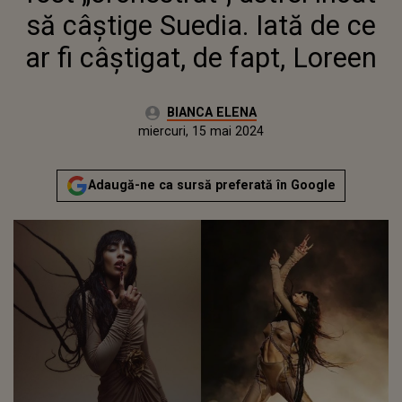
să câștige Suedia. Iată de ce
ar fi câștigat, de fapt, Loreen
Autor:
BIANCA ELENA
Publicat:
luni, 15 mai 2023
Actualizat:
miercuri, 15 mai 2024
Adaugă-ne ca sursă preferată în Google