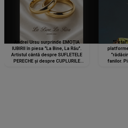
Andrei Ursu surprinde EMOȚIA
"Petal"
IUBIRII în piesa "La Bine, La Rău".
platforme
Artistul cântă despre SUFLETELE
"rădăci
PERECHE și despre CUPLURILE
fanilor. 
care aleg să meargă împreună pe
Arian
același drum, INDIFERENT DE CE LE
ascultă
REZERVĂ VIAȚA