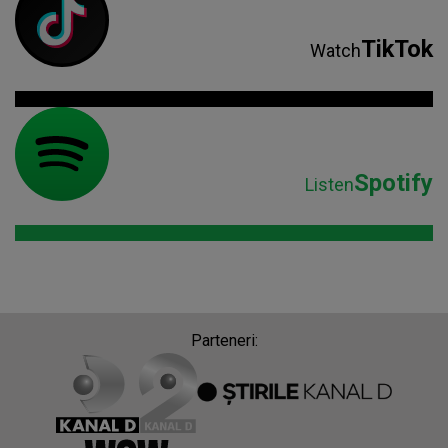
TikTok
Watch
Spotify
Listen
Parteneri: