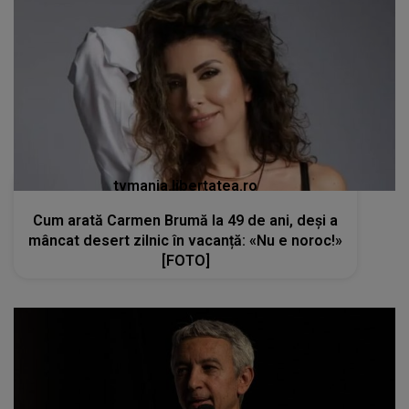
tvmania.libertatea.ro
Cum arată Carmen Brumă la 49 de ani, deși a
mâncat desert zilnic în vacanță: «Nu e noroc!»
[FOTO]