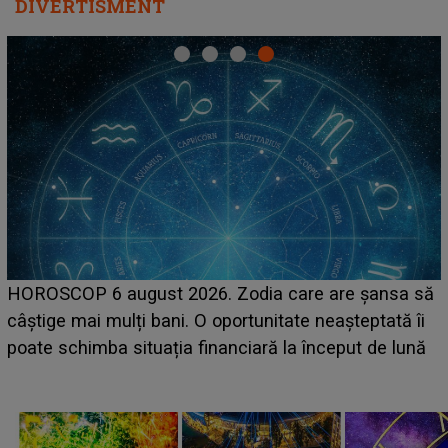
DIVERTISMENT
LINE-UP UNTOLD ONE, ziua 2. La ce oră urcă pe
să
scena principală a festivalului Zara Larsson? Artista
i
suedeză a ajuns deja în România și s-a filmat din
ă
camera de hotel