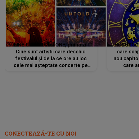
LINE-UP UNTOLD ONE, prima zi.
HOROSCOP 
Cine sunt artiștii care deschid
care scap
festivalul și de la ce ore au loc
nou capitol
cele mai așteptate concerte pe
care a
scena principală?
perioadă 
CONECTEAZĂ-TE CU NOI