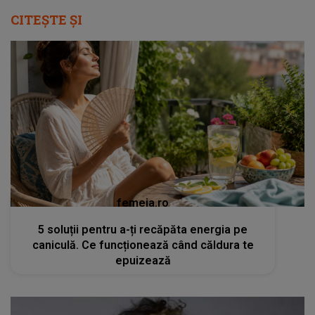
CITEȘTE ȘI
femeia.ro
5 soluții pentru a-ți recăpăta energia pe
caniculă. Ce funcționează când căldura te
epuizează