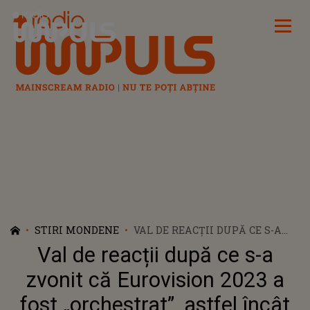
Radio Impuls
STIRI MONDENE
VAL DE REACȚII DUPĂ CE S-A
ZVONIT CĂ EUROVISION 2023 A
Val de reacții după ce s-a
FOST „ORCHESTRAT”, ASTFEL
ÎNCÂT SĂ CÂȘTIGE SUEDIA. IATĂ
zvonit că Eurovision 2023 a
DE CE AR FI CÂȘTIGAT, DE FAPT,
fost „orchestrat”, astfel încât
LOREEN