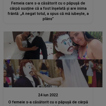
Femeia care s-a căsătorit cu o păpuşă de
cârpă susține că a fost înșelată și are inima
frântă: „A negat totul, a spus că mă iubește, a
plâns”
Stiri
24 iun 2022
O femeie s-a căsătorit cu o păpușă de cârpă