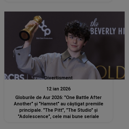
bucurăm totodată de darul etern al muzicii
sale și de...”
Divertisment
12 ian 2026
Globurile de Aur 2026: "One Battle After
Another" şi "Hamnet" au câştigat premiile
principale. "The Pitt", "The Studio" şi
"Adolescence", cele mai bune seriale