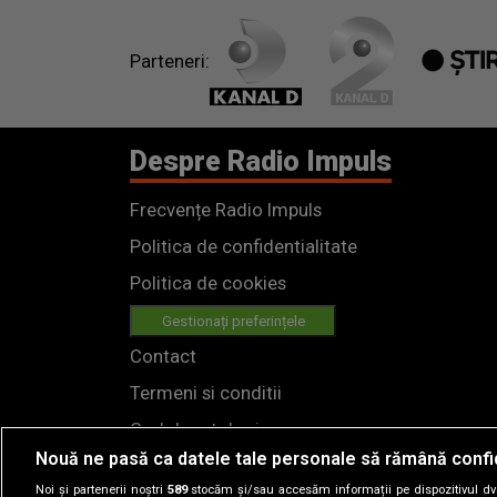
Parteneri:
Despre Radio Impuls
Frecvențe Radio Impuls
Politica de confidentialitate
Politica de cookies
Gestionați preferințele
Contact
Termeni si conditii
Cod deontologic
Nouă ne pasă ca datele tale personale să rămână confi
Regulamente
Noi și partenerii noștri
589
stocăm și/sau accesăm informații pe dispozitivul dvs.