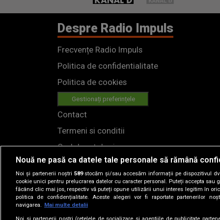
Despre Radio Impuls
Frecvențe Radio Impuls
Politica de confidentialitate
Politica de cookies
Gestionați preferințele
Contact
Termeni si conditii
Cod deontologic
Nouă ne pasă ca datele tale personale să rămână confi
Regulamente
Noi și partenerii noștri
589
stocăm și/sau accesăm informații pe dispozitivul dvs.
cookie unici pentru prelucrarea datelor cu caracter personal. Puteți accepta sau g
făcând clic mai jos, respectiv vă puteți opune utilizării unui interes legitim în 
politica de confidențialitate. Aceste alegeri vor fi raportate partenerilor no
navigarea.
Mai multe detalii
Noi si partenerii nostri (retelele de socializare si agentiile de publicitate parten