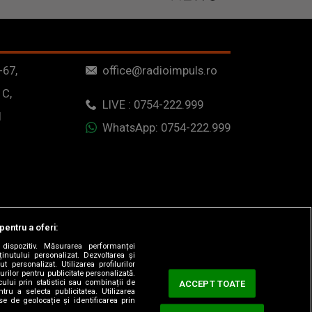
-67,
office@radioimpuls.ro
 C,
LIVE : 0754-222.999
1
WhatsApp: 0754-222.999
pentru a oferi:
dispozitiv. Măsurarea performanței
ținutului personalizat. Dezvoltarea și
t personalizat. Utilizarea profilurilor
urilor pentru publicitate personalizată.
ului prin statistici sau combinații de
ACCEPT TOATE
tru a selecta publicitatea. Utilizarea
se de geolocație și identificarea prin