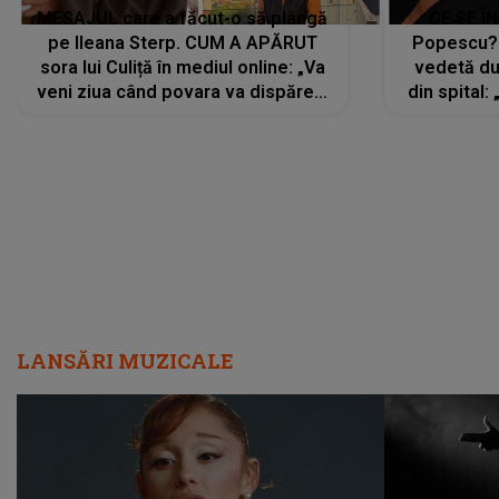
MESAJUL care a făcut-o să plângă
CE SE Î
pe Ileana Sterp. CUM A APĂRUT
Popescu?
sora lui Culiță în mediul online: „Va
vedetă du
veni ziua când povara va dispărea,
din spital:
iar lacrimile...”
LANSĂRI MUZICALE