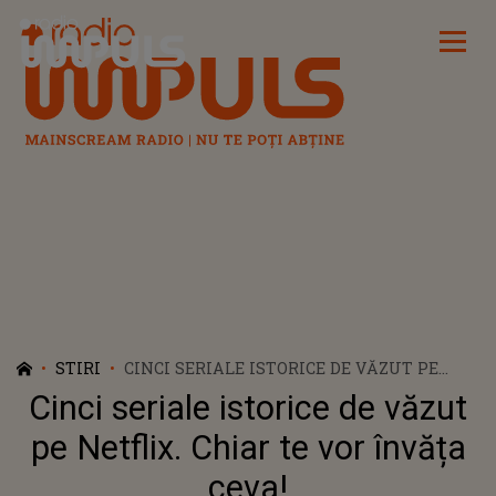
Radio Impuls
STIRI
CINCI SERIALE ISTORICE DE VĂZUT PE
NETFLIX. CHIAR TE VOR ÎNVĂȚA CEVA!
Cinci seriale istorice de văzut
pe Netflix. Chiar te vor învăța
ceva!