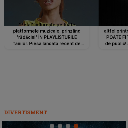
"Petal" înflorește pe toate
De această 
platformele muzicale, prinzând
altfel prin
"rădăcini" ÎN PLAYLISTURILE
POATE FI
fanilor. Piesa lansată recent de
de public!
Ariana Grande îi face pe
a lansat V
ascultători SĂ O ASCULTE PE
REPEAT
DIVERTISMENT