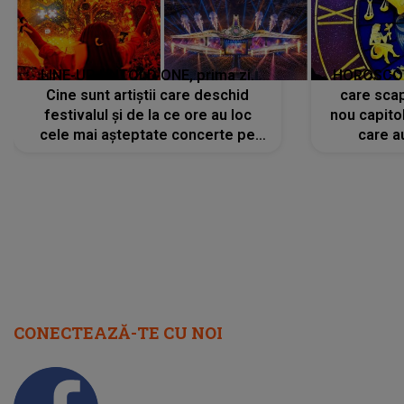
LINE-UP UNTOLD ONE, prima zi.
HOROSCOP 
Cine sunt artiștii care deschid
care scap
festivalul și de la ce ore au loc
nou capitol
cele mai așteptate concerte pe
care a
scena principală?
perioadă 
CONECTEAZĂ-TE CU NOI