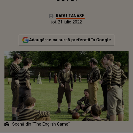
Autor:
RADU TANASE
Publicat:
duminică, 11 aprilie 2021
Actualizat:
joi, 21 iulie 2022
Adaugă-ne ca sursă preferată în Google
Scenă din "The English Game"