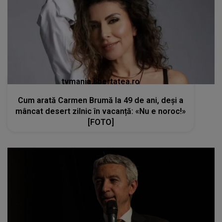
tvmania.libertatea.ro
Cum arată Carmen Brumă la 49 de ani, deși a
mâncat desert zilnic în vacanță: «Nu e noroc!»
[FOTO]