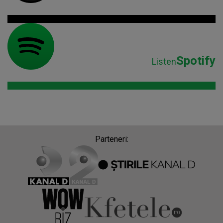
Spotify
Listen
Parteneri: