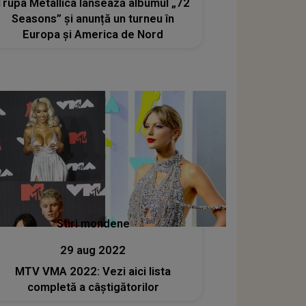
Trupa Metallica lansează albumul „72
Seasons” și anunță un turneu în
Europa şi America de Nord
Stiri mondene
29 aug 2022
MTV VMA 2022: Vezi aici lista
completă a câștigătorilor