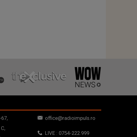
-67,
office@radioimpuls.ro
 C,
LIVE : 0754-222.999